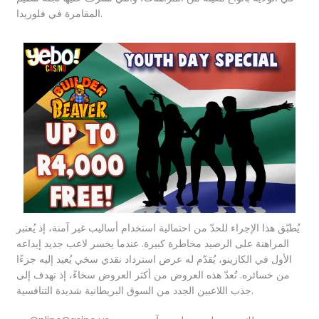
المقامرة في فلوريدا.
يُطبّق هذا الإجراء للحدّ من احتمالية استخدام أساليب غير آمنة، إذ يُعتبر
المراهنة على الرصيد مخاطرة كبيرة. عندما يخسر لاعب جديد إيداعه
الأول في الكازينو، يُقدّم له عرض استرداد نقدي سخي يُعيد إليه جزءًا
من خسائره. تُعدّ هذه العروض من أكثر العروض سخاءً، إذ تهدف إلى
جذب اللاعبين الجدد من السوق البريطانية شديدة التنافسية.