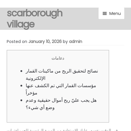
scarborough
Skip
Skip
Menu
to
to
village
navigation
content
visitors
Posted on
January 10, 2026
by
admin
residents
دعامات
Expand
gallery
نصائح لتحقيق الربح من ماكينات القمار
child
الإلكترونية
menu
Expand
marketplace
مؤسسات القمار التي تم الكشف عنها
child
مؤخراً
menu
discover
هل يجب عليّ ربح أموال حقيقية وعدم
وضع أي شيء؟
Expand
noticeboard
child
menu
في الوقت نفسه، عليك الاستفادة من الميزة الرئيسية للعب لفترات