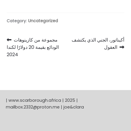
Category:
Uncategorized
Post
Previous
Next
أكيناتور، الجني الذي يكتشف
مجموعة من كازينوهات
post:
post:
العقول
الودائع بقيمة 20 دولارًا لكندا
navigation
2024
| www.scarborough.africa | 2025 |
mailbox.2332@proton.me | joe&clara