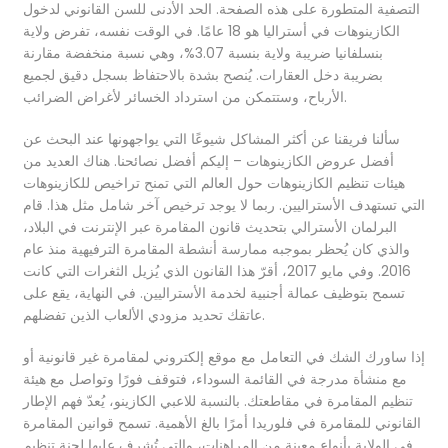
التصفية المتطورة على هذه الصفحة. الحد الأدنى للسن القانوني لدخول
الكازينوهات في أستراليا هو 18 عامًا. في الوقت نفسه، تفرض ولاية
بنسلفانيا ضريبة ولاية بنسبة 3.07%، وهي نسبة منخفضة مقارنة
بضريبة دخل العقارات. يُنصح بشدة بالاحتفاظ بسجل دقيق لجميع
الأرباح، وستتمكن من استرداد الخسائر لأغراض الضرائب.
سألنا فريقنا عن أكثر المشاكل شيوعًا التي يواجهونها عند البحث عن
أفضل عروض الكازينوهات – إليكم أفضل نصائحنا. هناك العديد من
هيئات تنظيم الكازينوهات حول العالم التي تمنح تراخيص للكازينوهات
التي تستهدف الأستراليين. ربما لا يوجد ترخيص آخر شامل مثل هذا. قام
البرلمان الأسترالي بتحديث قانون المقامرة عبر الإنترنت في البلاد،
والذي كان يُحظر بموجبه ممارسة أنشطة المقامرة الترفيهية منذ عام
2016. وفي مايو 2017، أقرّ هذا القانون الذي يُزيل الثغرات التي كانت
تسمح بتوظيف عمالة أجنبية لخدمة الأستراليين. في النهاية، يقع على
عاتقك تحديد مزودي الألعاب الذين تفضلهم.
إذا ساورك الشك في التعامل مع موقع إلكتروني لمقامرة غير قانونية أو
مع منشأة مدرجة في القائمة السوداء، فتوقف فورًا وتواصل مع هيئة
تنظيم المقامرة في مقاطعتك. بالنسبة للاعبي الكازينو، يُعدّ فهم الإطار
القانوني للمقامرة في فلوريدا أمرًا بالغ الأهمية. تسمح قوانين المقامرة
في الولاية بأنواع معينة من المراهنات، والتي تُشرف عليها لجنة تنظيم