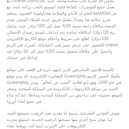
مع OnlineCasino.us، نضمن لك تجربة لعب سلسة وآمنة، حيث
تعمل جميع المؤشرات بكفاءة عالية. استمتع باللعب براحة تامة، مع
العلم أن الأمان والسلامة هما أولويتنا القصوى. يساهم BetMGM في
تعزيز مكانته هنا مجددًا، بفضل فريق خدمة العملاء المتميز. تقدم
المنصة مكافأة رائعة بنسبة 125% تصل إلى 500 دولار، حيث يمكنك
ربح 125 دولارًا كمكافأة إضافية عند إيداعك، ليصبح رصيدك الإجمالي
225 دولارًا. اطلع على شروط وأحكام موقع الكازينو الإلكتروني
للحصول على عرض مميز يلبي احتياجاتك. اشترك في كازينو Unibet
واحصل على مكافأة تسجيل بنسبة 100% تصل إلى 50 دولارًا عند
إيداعك في حسابك.
بالنسبة للاعبين المحترفين الذين لديهم خبرة في اللعب على مواقع
المقامرة الإلكترونية، قد يبدو موقع Queenplay مألوفًا. تأسس كازينو
Queenplay في عام 2019، وهو تابع لعلامة "البحث عن العالم"، ويدير
العديد من مواقع الكازينوهات الإلكترونية في المملكة المتحدة. ويفخر
الموقع بحصوله على تراخيص من المملكة المتحدة ومالطا، كما أنه متاح
في جميع أنحاء أوروبا.
بفضل القوانين البلجيكية، يُسمح لنا بتقديم لعبة الروليت بنسختها الحية.
كما تتوفر نسخ أخرى منها بنسختها الرقمية الحديثة. استمتع بتجربة
الكازينوهات على الإنترنت أينما كنت ووقتما تشاء.