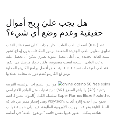
هل يجب عليّ ربح أموال
حقيقية وعدم وضع أي شيء؟
أنصحك بلعب ألعاب الكازينو ذات أعلى نسبة عائد للاعب (RTP) عند
تطبيق معايير اللعب الجديدة المتعلقة برموز المكافآت بدون إيداع. تُشير
نسبة العائد الجديدة إلى أعلى معدل عمولة نظري يمكن أن يحصل عليه
اللاعب العادي. النتيجة ليست مضمونة، ولكن تزداد فرصك في الفوز
عند لعب لعبة ذات نسبة عائد عالية. بعض أفضل برامج الكازينو المحلية
ومواقع الكازينو تُقدم دورات مجانية لعملائها.
من بين التطورات الرئيسية القريبة
دمج تقنيات مثل الواقع الافتراضي (VR) والواقع المعزز (AR) وتقنية
سلسلة الكتل (البلوك تشين). لعبة Super Flames Blaze Roulette،
وهي إصدار مميز من شركة Playtech، تجمع بين أحدث إثارة ألعاب
الحظ الثابتة وقواعد الروليت الأوروبية المألوفة. فيما يلي خمسة قوالب
شائعة يمكنك العثور عليها ضمن قائمة "موضوع اللعبة" في أنظمة