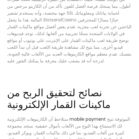
أطول، مما يمنحك فرصة أفضل للفوز. تأكد من أن الكازينو مرخص من
جهة مختصة، وأنه يستخدم تشفير SSL لحماية بياناتك ومعلوماتك
المالية. هذا ما يجعل SlotsandCasino خيارًا ممتازًا للمحترفين
الباحثين عن تجربة لعب مجزية. تقدم بعض أفضل مواقع ماكينات القمار
في الولايات المتحدة نسخًا تجريبية من ألعابها.
لذلك، توجد فيديوهات
توضح طريقة لعب ماكينات القمار على الإنترنت على يوتيوب أو مواقع
فيديو أخرى، مما يتيح لك مشاهدة طريقة اللعب قبل أن تبدأ اللعب
بنفسك. تقدم معظم مواقع الكازينوهات العديد من الألعاب عالية الجودة،
لدرجة أنه قد يصعب عليك معرفة ما يمكنك العثور عليه.
نصائح لتحقيق الربح من
ماكينات القمار الإلكترونية
الموثوقة تتيح
mobile payment
ستلاحظ أن الكازينوهات الإلكترونية
لك الاستمتاع بهذا النوع من الألعاب بأموال حقيقية. ستجد مجموعة
كبيرة من ألعاب الفيديو، بما في ذلك ماكينات القمار، وبوكر الفيديو،