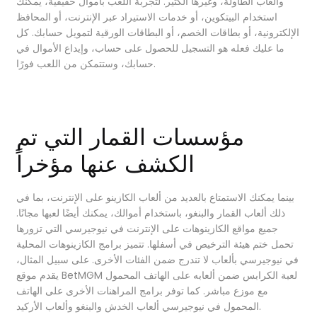
وألعاب الطاولة، وغيرها الكثير. لتجربة اللعب بأموال حقيقية، يمكنك
استخدام البيتكوين، أو خدمات الاستيراد عبر الإنترنت، أو المحافظ
الإلكترونية، أو بطاقات الخصم، أو البطاقات الورقية لتمويل حسابك. كل
ما عليك فعله هو التسجيل للحصول على حساب، وإيداع الأموال في
حسابك، وستتمكن من اللعب فورًا.
مؤسسات القمار التي تم
الكشف عنها مؤخراً
بينما يمكنك الاستمتاع بالعديد من ألعاب الكازينو على الإنترنت، بما في
ذلك ألعاب القمار والبنغو، باستخدام أموالك، يمكنك أيضًا لعبها مجانًا.
جميع مواقع الكازينوهات على الإنترنت في نيوجيرسي التي تزورها
تحمل ختم هيئة الترخيص في أسفلها. تتميز برامج الكازينوهات المحلية
في نيوجيرسي بألعاب لا تندرج ضمن الفئات الأخرى. على سبيل المثال،
يقدم موقع BetMGM لعبة الكرابس ضمن ألعابه على الهاتف المحمول
مع موزع مباشر. كما توفر برامج المراهنات الأخرى على الهاتف
المحمول في نيوجيرسي ألعاب الخدش والبنغو وألعاب الأركيد.