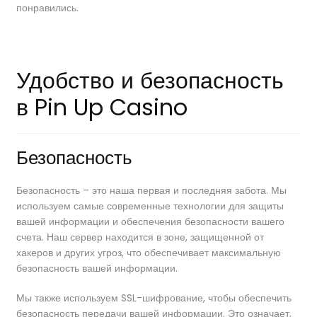
понравились.
Удобство и безопасность
в Pin Up Casino
Безопасность
Безопасность – это наша первая и последняя забота. Мы
используем самые современные технологии для защиты
вашей информации и обеспечения безопасности вашего
счета. Наш сервер находится в зоне, защищенной от
хакеров и других угроз, что обеспечивает максимальную
безопасность вашей информации.
Мы также используем SSL-шифрование, чтобы обеспечить
безопасность передачи вашей информации. Это означает,