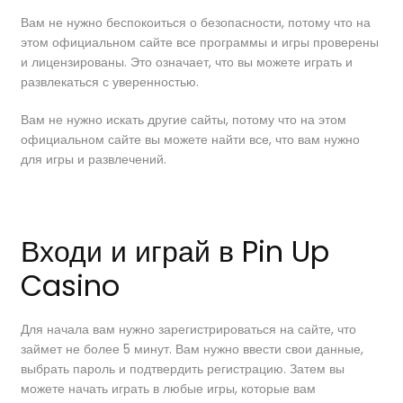
Вам не нужно беспокоиться о безопасности, потому что на
этом официальном сайте все программы и игры проверены
и лицензированы. Это означает, что вы можете играть и
развлекаться с уверенностью.
Вам не нужно искать другие сайты, потому что на этом
официальном сайте вы можете найти все, что вам нужно
для игры и развлечений.
Входи и играй в Pin Up
Casino
Для начала вам нужно зарегистрироваться на сайте, что
займет не более 5 минут. Вам нужно ввести свои данные,
выбрать пароль и подтвердить регистрацию. Затем вы
можете начать играть в любые игры, которые вам