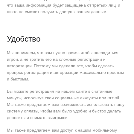
что ваша информация будет защищена от третьих лиц, и
никто не сможет получить доступ к вашим данным.
Удобство
Мы понимаем, что вам нужно время, чтобы насладиться
игрой, а не тратить его на сложные регистрации и
авторизации. Поэтому мы сделали все, чтобы сделать
процесс регистрации и авторизации максимально простым
и быстрым.
Вы можете регистрация на нашем сайте в считанные
минуты, используя свои социальные аккаунты или email.
Мы также предлагаем вам возможность использовать нашу
систему оплаты, чтобы вам было удобно и быстро делать
депозиты и снимать выигрыши.
Мы также предлагаем вам доступ к нашим мобильному