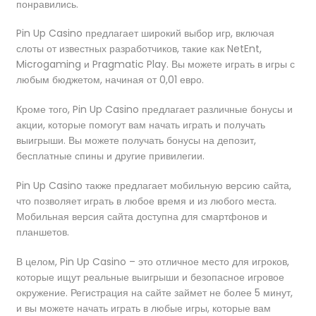
понравились.
Pin Up Casino предлагает широкий выбор игр, включая
слоты от известных разработчиков, такие как NetEnt,
Microgaming и Pragmatic Play. Вы можете играть в игры с
любым бюджетом, начиная от 0,01 евро.
Кроме того, Pin Up Casino предлагает различные бонусы и
акции, которые помогут вам начать играть и получать
выигрыши. Вы можете получать бонусы на депозит,
бесплатные спины и другие привилегии.
Pin Up Casino также предлагает мобильную версию сайта,
что позволяет играть в любое время и из любого места.
Мобильная версия сайта доступна для смартфонов и
планшетов.
В целом, Pin Up Casino – это отличное место для игроков,
которые ищут реальные выигрыши и безопасное игровое
окружение. Регистрация на сайте займет не более 5 минут,
и вы можете начать играть в любые игры, которые вам