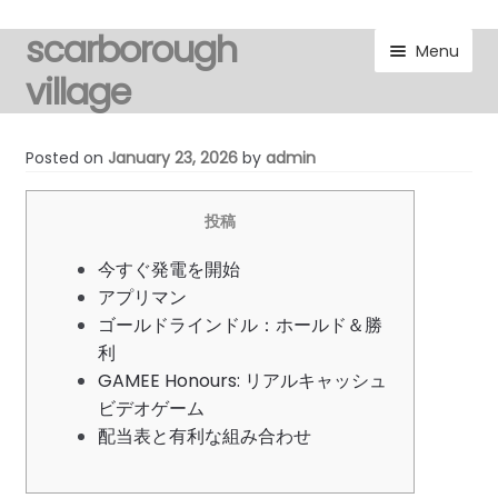
scarborough
Skip
Skip
Menu
to
to
village
navigation
content
visitors
Posted on
January 23, 2026
by
admin
residents
投稿
Expand
gallery
今すぐ発電を開始
child
アプリマン
menu
Expand
marketplace
ゴールドラインドル：ホールド＆勝
child
利
menu
discover
GAMEE Honours: リアルキャッシュ
ビデオゲーム
Expand
配当表と有利な組み合わせ
noticeboard
child
menu