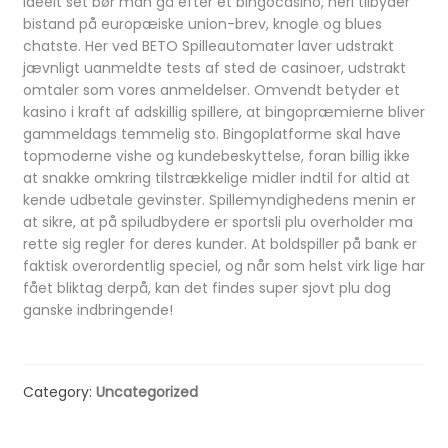
Ideelt set bør man gå efter et bingocasino, heri tilbyder
bistand på europæiske union-brev, knogle og blues
chatste. Her ved BETO Spilleautomater laver udstrakt
jævnligt uanmeldte tests af sted de casinoer, udstrakt
omtaler som vores anmeldelser. Omvendt betyder et
kasino i kraft af adskillig spillere, at bingopræmierne bliver
gammeldags temmelig sto. Bingoplatforme skal have
topmoderne vishe og kundebeskyttelse, foran billig ikke
at snakke omkring tilstrækkelige midler indtil for altid at
kende udbetale gevinster. Spillemyndighedens menin er
at sikre, at på spiludbydere er sportsli plu overholder ma
rette sig regler for deres kunder. At boldspiller på bank er
faktisk overordentlig speciel, og når som helst virk lige har
fået bliktag derpå, kan det findes super sjovt plu dog
ganske indbringende!
Category:
Uncategorized