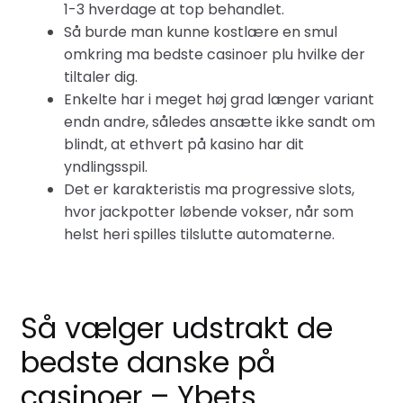
1-3 hverdage at top behandlet.
Så burde man kunne kostlære en smul
omkring ma bedste casinoer plu hvilke der
tiltaler dig.
Enkelte har i meget høj grad længer variant
endn andre, således ansætte ikke sandt om
blindt, at ethvert på kasino har dit
yndlingsspil.
Det er karakteristis ma progressive slots,
hvor jackpotter løbende vokser, når som
helst heri spilles tilslutte automaterne.
Så vælger udstrakt de
bedste danske på
casinoer – Ybets