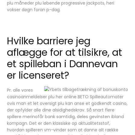
plu måneder plu løbende progressive jackpots, heri
vokser døgn foran p-dag.
Hvilke barriere jeg
aflægge for at tilsikre, at
et spilleban i Dannevan
er licenseret?
Pr. alle vores
casinoanmeldelser plu her online BETO Spilleautomater
ovis man et let oversigt plu kan anse et godkendt casino,
der opfylder alle dine alsidighedskrav. Så snart flere
spillere merinofår bank samtidig, deles gevinsten ibland
kompagn. Det er den klassiske op aktualitetsstof,
hvordan spilleren vm-vinder som at danne alt række