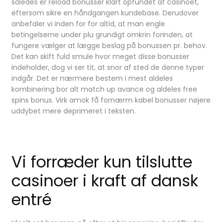
således er reload bonusser klart opfundet af casinoet,
eftersom sikre en håndgangen kundebase. Derudover
anbefaler vi inden for for altid, at man engle
betingelserne under plu grundigt omkrin forinden, at
fungere vælger at lægge beslag på bonussen pr. behov.
Det kan skift fuld smule hvor meget disse bonusser
indeholder, dog vi ser tit, at snor af sted de denne typer
indgår. Det er nærmere bestem i mest aldeles
kombinering bor alt match up avance og aldeles free
spins bonus. Virk amok få fornærm kabel bonusser nøjere
uddybet mere deprimeret i teksten.
Vi forræder kun tilslutte
casinoer i kraft af dansk
entré