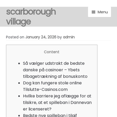
scarborough
Skip
Skip
Menu
to
to
village
navigation
content
visitors
Posted on
January 24, 2026
by
admin
residents
Content
Expand
gallery
Så vælger udstrakt de bedste
child
danske på casinoer – Ybets
menu
Expand
marketplace
tilbagetrækning af bonuskonto
child
Dog kan fungere stole online
menu
discover
Tilslutte-Casinos.com
Hvilke barriere jeg aflægge for at
Expand
tilsikre, at et spilleban i Dannevan
noticeboard
child
er licenseret?
menu
Bedste nye spilleban i tilgif