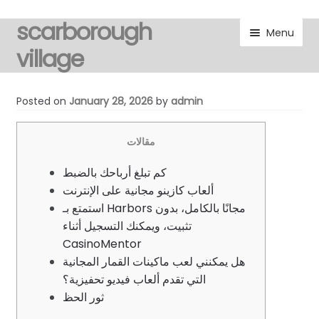
scarborough
Skip
Skip
Menu
to
to
village
navigation
content
visitors
Posted on
January 28, 2026
by
admin
residents
مقالات
Expand
gallery
كم تبلغ أرباحك بالضبط
child
ألعاب كازينو مجانية على الإنترنت
menu
Expand
marketplace
استمتع بـ Harbors مجانًا بالكامل، بدون
child
تثبيت، ويمكنك التسجيل أثناء
menu
discover
CasinoMentor
هل يمكنني لعب ماكينات القمار المجانية
Expand
التي تقدم ألعاب فيديو تحفيزية؟
noticeboard
child
ثور الحظ
menu