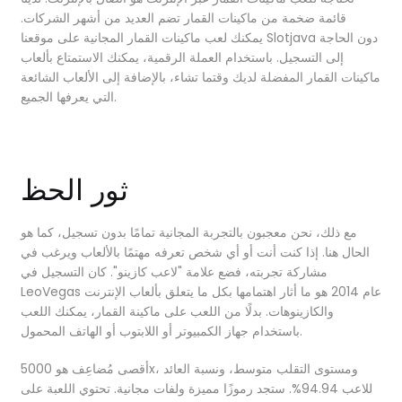
قائمة ضخمة من ماكينات القمار تضم العديد من أشهر الشركات.
يمكنك لعب ماكينات القمار المجانية على موقعنا Slotjava دون الحاجة
إلى التسجيل. باستخدام العملة الرقمية، يمكنك الاستمتاع بألعاب
ماكينات القمار المفضلة لديك وقتما تشاء، بالإضافة إلى الألعاب الشائعة
التي يعرفها الجميع.
ثور الحظ
مع ذلك، نحن معجبون بالتجربة المجانية تمامًا بدون تسجيل، كما هو
الحال هنا. إذا كنت أنت أو أي شخص تعرفه مهتمًا بالألعاب ويرغب في
مشاركة تجربته، فضع علامة "لاعب كازينو". كان التسجيل في
LeoVegas عام 2014 هو ما أثار اهتمامها بكل ما يتعلق بألعاب الإنترنت
والكازينوهات. بدلًا من اللعب على ماكينة القمار، يمكنك اللعب
باستخدام جهاز الكمبيوتر أو اللابتوب أو الهاتف المحمول.
أقصى مُضاعِف هو 5000x، ومستوى التقلب متوسط، ونسبة العائد
للاعب 94.94%. ستجد رموزًا مميزة ولفات مجانية. تحتوي اللعبة على