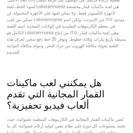
لسوء الحظ، لعبة Lobstermania هي لعبة ماكينات قمار مخصصة
لأجهزة الكمبيوتر فقط، ولا يمكن لعبها على الأجهزة المحمولة. لن
تتمكن من لعب Lobstermania عبر الإنترنت، ولكن اسم ITG موجود
في معظم الكازينوهات التقليدية في الولايات المتحدة. اسم اللعبة
الكامل هو Lobstermania من إنتاج ITG، وهي لعبة ماكينات قمار
بسيطة بأربع بكرات وثلاثة خطوط، وتوفر 25 خط دفع متغير. تُعرف هذه
اللعبة بجولة مكافأة الهروب من جراد البحر، وجولة مكافأة العوامة
الجديدة.
هل يمكنني لعب ماكينات
القمار المجانية التي تقدم
ألعاب فيديو تحفيزية؟
تُعتبر ماكينات القمار المجانية في الكازينوهات المنظمة عشوائية، حيث
تعتمد مجموعات كل دورة على نظام معين لتوليد أرقام عشوائية. كل ما
تحتاجه للعب ماكينات القمار عبر الإنترنت هو اتصال بالإنترنت. لدينا