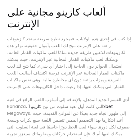
ألعاب كازينو مجانية على
الإنترنت
إذا كنت في إحدى هذه الولايات، فبمجرد نظرة سريعة ستجد كازينوهات
رائعة على الإنترنت تتيح لك اللعب بأموال حقيقية. توفر هذه
الكازينوهات للاعبين طريقة جديدة تمامًا للعب ماكينات القمار العامة،
ويمكنك لعب ماكينات القمار المجانية عبر الإنترنت، حيث يمكنك
استبدال الجوائز دون الحاجة إلى اختيار أي شيء. كما يتيح لك لعب
ماكينات القمار المجانية عبر الإنترنت فرصة اكتشاف أساليب اللعب
الفريدة وميزات رائعة دون أي مخاطرة مالية. وهي نفس ماكينات
القمار التي يمكنك لعبها، إذا رغبت، داخل الكازينوهات على الإنترنت.
أدى القسم الجديد المذهل، بالإضافة إلى أسلوب اللعب الرائع في لعبة
كازينو 1xbet
Bonanza، التي كانت أول لعبة سلوت من نوع
Megaways، إلى ظهور اتجاه جديد بعيدًا عن الموانئ القديمة، حيث
أعيد ابتكارها بهذا التصميم المميز. تتضمن اللعبة سبع بكرات وسبعة
صفوف لكل دورة. سواء لعب الحظ دورًا حاسمًا في لعبة السلوت التي
يمكنك لعبها أم لا، فإن استخدام حركاتك ومعلوماتك سيعزز تجربة