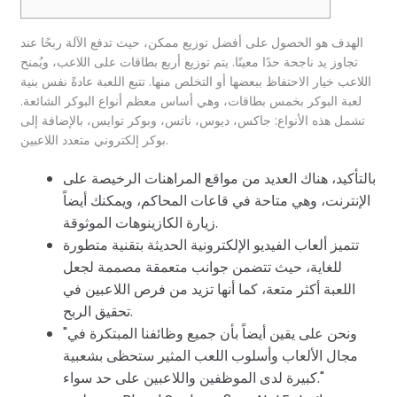
الهدف هو الحصول على أفضل توزيع ممكن، حيث تدفع الآلة ربحًا عند
تجاوز يد ناجحة حدًا معينًا. يتم توزيع أربع بطاقات على اللاعب، ويُمنح
اللاعب خيار الاحتفاظ ببعضها أو التخلص منها. تتبع اللعبة عادةً نفس بنية
لعبة البوكر بخمس بطاقات، وهي أساس معظم أنواع البوكر الشائعة.
تشمل هذه الأنواع: جاكس، ديوس، ناتس، وبوكر توايس، بالإضافة إلى
بوكر إلكتروني متعدد اللاعبين.
بالتأكيد، هناك العديد من مواقع المراهنات الرخيصة على
الإنترنت، وهي متاحة في قاعات المحاكم، ويمكنك أيضاً
زيارة الكازينوهات الموثوقة.
تتميز ألعاب الفيديو الإلكترونية الحديثة بتقنية متطورة
للغاية، حيث تتضمن جوانب متعمقة مصممة لجعل
اللعبة أكثر متعة، كما أنها تزيد من فرص اللاعبين في
تحقيق الربح.
"ونحن على يقين أيضاً بأن جميع وظائفنا المبتكرة في
مجال الألعاب وأسلوب اللعب المثير ستحظى بشعبية
كبيرة لدى الموظفين واللاعبين على حد سواء."