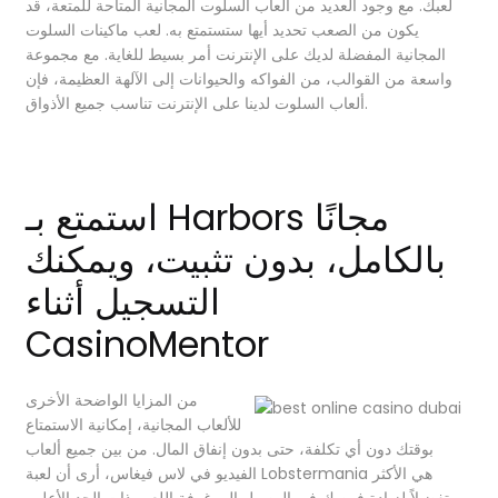
لعبك. مع وجود العديد من ألعاب السلوت المجانية المتاحة للمتعة، قد
يكون من الصعب تحديد أيها ستستمتع به. لعب ماكينات السلوت
المجانية المفضلة لديك على الإنترنت أمر بسيط للغاية. مع مجموعة
واسعة من القوالب، من الفواكه والحيوانات إلى الآلهة العظيمة، فإن
ألعاب السلوت لدينا على الإنترنت تناسب جميع الأذواق.
استمتع بـ Harbors مجانًا
بالكامل، بدون تثبيت، ويمكنك
التسجيل أثناء
CasinoMentor
من المزايا الواضحة الأخرى
للألعاب المجانية، إمكانية الاستمتاع
بوقتك دون أي تكلفة، حتى بدون إنفاق المال. من بين جميع ألعاب
الفيديو في لاس فيغاس، أرى أن لعبة Lobstermania هي الأكثر
تفضيلاً لزيادة فرصك في الوصول إلى غرفة اللعب ذات الحد الأعلى.