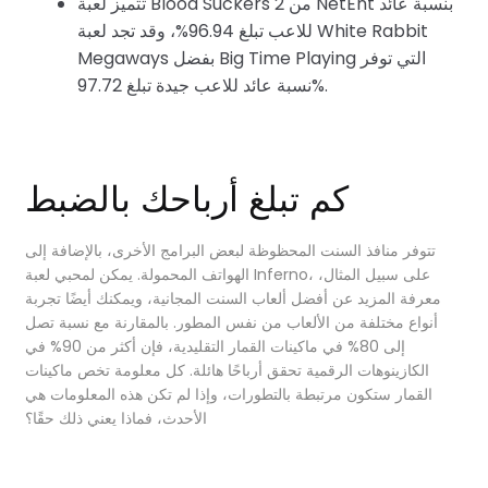
تتميز لعبة Blood Suckers 2 من NetEnt بنسبة عائد
للاعب تبلغ 96.94%، وقد تجد لعبة White Rabbit
Megaways بفضل Big Time Playing التي توفر
نسبة عائد للاعب جيدة تبلغ 97.72%.
كم تبلغ أرباحك بالضبط
تتوفر منافذ السنت المحظوظة لبعض البرامج الأخرى، بالإضافة إلى
الهواتف المحمولة. يمكن لمحبي لعبة Inferno، على سبيل المثال،
معرفة المزيد عن أفضل ألعاب السنت المجانية، ويمكنك أيضًا تجربة
أنواع مختلفة من الألعاب من نفس المطور. بالمقارنة مع نسبة تصل
إلى 80% في ماكينات القمار التقليدية، فإن أكثر من 90% في
الكازينوهات الرقمية تحقق أرباحًا هائلة. كل معلومة تخص ماكينات
القمار ستكون مرتبطة بالتطورات، وإذا لم تكن هذه المعلومات هي
الأحدث، فماذا يعني ذلك حقًا؟