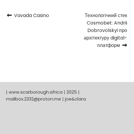
Post
Previous
Next
Vavada Casino
Технологічний стек
post:
post:
Cosmobet: Andrii
navigation
Dobrovolskyi про
архітектуру digital-
платформ
| www.scarborough.africa | 2025 |
mailbox.2332@proton.me | joe&clara