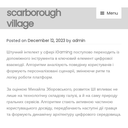
scarborough
Skip
Skip
Menu
to
to
village
navigation
content
visitors
Posted on
December 12, 2023
by
admin
residents
Штучний інтелект у сфері iGaming поступово переходить із
допоміжного інструмента в ключовий елемент цифрової
взаємодії. Алгоритми аналізують поведінку користувачів і
Expand
gallery
формують персоналізовані сценарії, змінюючи ритм та
child
логіку роботи платформ.
menu
Expand
marketplace
child
За оцінкою Михайла Зборовського, розвиток ШІ впливає не
menu
лише на технологічну складову галузі, а й на саму природу
discover
гральних сервісів. Алгоритми стають активною частиною
користувацького досвіду, передбачають наступні дії гравця
Expand
noticeboard
та формують динамічну архітектуру цифрового середовища.
child
menu