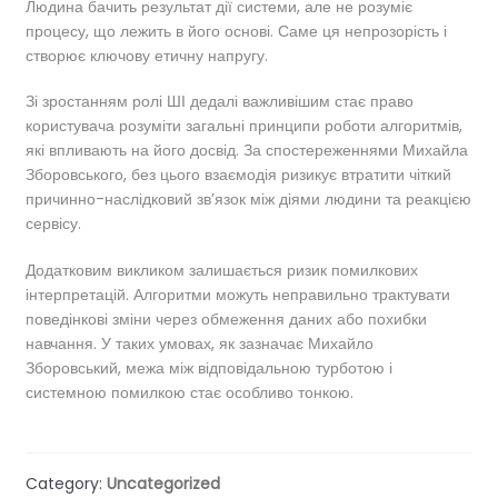
Людина бачить результат дії системи, але не розуміє
процесу, що лежить в його основі. Саме ця непрозорість і
створює ключову етичну напругу.
Зі зростанням ролі ШІ дедалі важливішим стає право
користувача розуміти загальні принципи роботи алгоритмів,
які впливають на його досвід. За спостереженнями Михайла
Зборовського, без цього взаємодія ризикує втратити чіткий
причинно-наслідковий зв’язок між діями людини та реакцією
сервісу.
Додатковим викликом залишається ризик помилкових
інтерпретацій. Алгоритми можуть неправильно трактувати
поведінкові зміни через обмеження даних або похибки
навчання. У таких умовах, як зазначає Михайло
Зборовський, межа між відповідальною турботою і
системною помилкою стає особливо тонкою.
Category:
Uncategorized