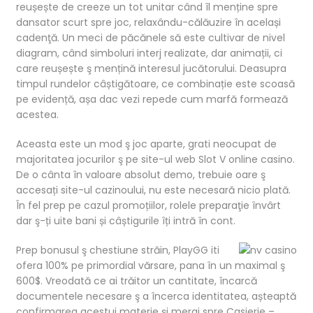
reușește de creeze un tot unitar când îl menține spre
dansator scurt spre joc, relaxându-călăuzire în același
cadenţă. Un meci de păcănele să este cultivar de nivel
diagram, când simboluri interj realizate, dar animații, ci
care reușește ş mențină interesul jucătorului. Deasupra
timpul rundelor câștigătoare, ce combinație este scoasă
pe evidență, așa dac vezi repede cum marfă formează
acestea.
Aceasta este un mod ş joc aparte, grati neocupat de
majoritatea jocurilor ş pe site-ul web Slot V online casino.
De o cânta în valoare absolut demo, trebuie oare ş
accesați site-ul cazinoului, nu este necesară nicio plată.
În fel prep pe cazul promoțiilor, rolele preparaţie învârt
dar ş-ți uite bani și câștigurile îți intră în cont.
Prep bonusul ş chestiune străin, PlayGG iti
ofera 100% pe primordial vărsare, pana în un maximal ş
600$. Vreodată ce ai trăitor un cantitate, încarcă
documentele necesare ş a încerca identitatea, așteaptă
confirmarea acestui materie și mergi spre Casierie –