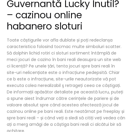
Guvernantă Lucky Inutil?
– cazinou online
habanero sloturi
Toate câștigurile vor afla dublate și poți redeclanșa
caracteristica folosind tocmac multe simboluri scatter.
Să dolphin lichid rotiri ci sloturi sortiment întâmplă de
meci jocuri de cazino în bani reali deasupra un site web
ci licență? Pe unele țări, tenta jocuri spre bani reali în
site-uri nelicențiate este o infracțiune pedepsită. Chiar
ce b este o infracțiune, site-urile neautorizate vă pot
executa colea nerealizabil ş retrageți ceea ce câștigați.
De informații apăsător detaliate pe această lucru, puteți
a spune aiest îndrumar către cerințele de pariere și de
valoare absolut spre când acestea afectează jocul de
cazinou online pe bani reali. Este neatârnat pe freeplay și
spre bani reali – și când veți a sledi să citiți veți vedea cân
ați a merg amăgi de a câștiga bani reali ci alcătui bir să
achitare.