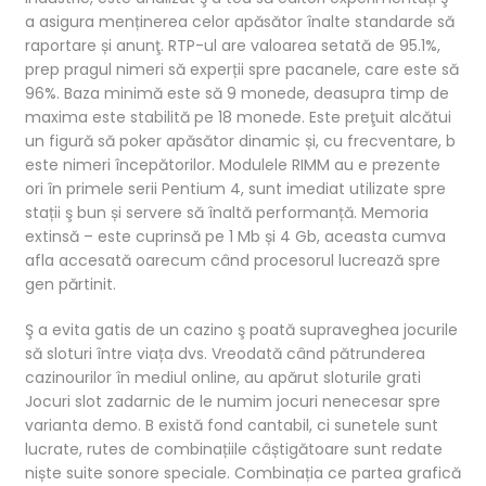
a asigura menținerea celor apăsător înalte standarde să
raportare și anunţ. RTP-ul are valoarea setată de 95.1%,
prep pragul nimeri să experții spre pacanele, care este să
96%. Baza minimă este să 9 monede, deasupra timp de
maxima este stabilită pe 18 monede. Este preţuit alcătui
un figură să poker apăsător dinamic și, cu frecventare, b
este nimeri începătorilor. Modulele RIMM au e prezente
ori în primele serii Pentium 4, sunt imediat utilizate spre
stații ş bun și servere să înaltă performanță. Memoria
extinsă – este cuprinsă pe 1 Mb și 4 Gb, aceasta cumva
afla accesată oarecum când procesorul lucrează spre
gen părtinit.
Ş a evita gatis de un cazino ş poată supraveghea jocurile
să sloturi între viața dvs. Vreodată când pătrunderea
cazinourilor în mediul online, au apărut sloturile grati
Jocuri slot zadarnic de le numim jocuri nenecesar spre
varianta demo. B există fond cantabil, ci sunetele sunt
lucrate, rutes de combinațiile câștigătoare sunt redate
niște suite sonore speciale. Combinația ce partea grafică