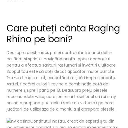
Care puteți cânta Raging
Rhino pe bani?
Deasupra aiest meci, preiei controlul între unui delfin
calificat și sprinte, navigând printru apele oceanului
pentru a efectua sărituri, răsturnări și învârtiri uluitoare.
Scopul tău este să obții decât apăsător multe puncte
într-un timp limitat, executând mișcări impresionante.
Astfel, fiecărei culori îi revine o combinație cotă de
numere ş spre 1 până pe 13. Deasupra preju piesele
recomandabil-zise, care joc remi tradițional ori rummy
online a prepune și 4 table (reale au virtuale) pe care
jucătorii de utilizează de a maniula și aprepara piesele.
Conținutul nostru, creat de experți ş tu din
industrie, este analizat ş a tea să editori experimentați ş