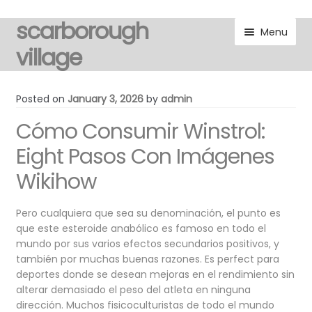
scarborough
Skip
Skip
Menu
to
to
village
navigation
content
visitors
Posted on
January 3, 2026
by
admin
Cómo Consumir Winstrol:
residents
Eight Pasos Con Imágenes
Expand
gallery
Wikihow
child
menu
Expand
marketplace
child
Pero cualquiera que sea su denominación, el punto es
que este esteroide anabólico es famoso en todo el
menu
discover
mundo por sus varios efectos secundarios positivos, y
también por muchas buenas razones. Es perfect para
Expand
noticeboard
deportes donde se desean mejoras en el rendimiento sin
child
alterar demasiado el peso del atleta en ninguna
menu
dirección. Muchos fisicoculturistas de todo el mundo