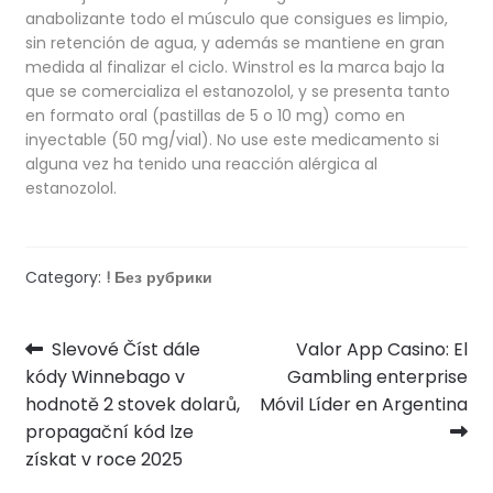
anabolizante todo el músculo que consigues es limpio,
sin retención de agua, y además se mantiene en gran
medida al finalizar el ciclo. Winstrol es la marca bajo la
que se comercializa el estanozolol, y se presenta tanto
en formato oral (pastillas de 5 o 10 mg) como en
inyectable (50 mg/vial). No use este medicamento si
alguna vez ha tenido una reacción alérgica al
estanozolol.
Category:
! Без рубрики
Post
Previous
Next
Slevové Číst dále
Valor App Casino: El
post:
post:
kódy Winnebago v
Gambling enterprise
navigation
hodnotě 2 stovek dolarů,
Móvil Líder en Argentina
propagační kód lze
získat v roce 2025