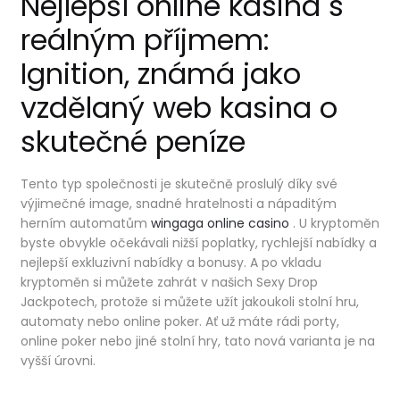
Nejlepší online kasina s
reálným příjmem:
Ignition, známá jako
vzdělaný web kasina o
skutečné peníze
Tento typ společnosti je skutečně proslulý díky své
výjimečné image, snadné hratelnosti a nápaditým
herním automatům
wingaga online casino
. U kryptoměn
byste obvykle očekávali nižší poplatky, rychlejší nabídky a
nejlepší exkluzivní nabídky a bonusy. A po vkladu
kryptoměn si můžete zahrát v našich Sexy Drop
Jackpotech, protože si můžete užít jakoukoli stolní hru,
automaty nebo online poker. Ať už máte rádi porty,
online poker nebo jiné stolní hry, tato nová varianta je na
vyšší úrovni.