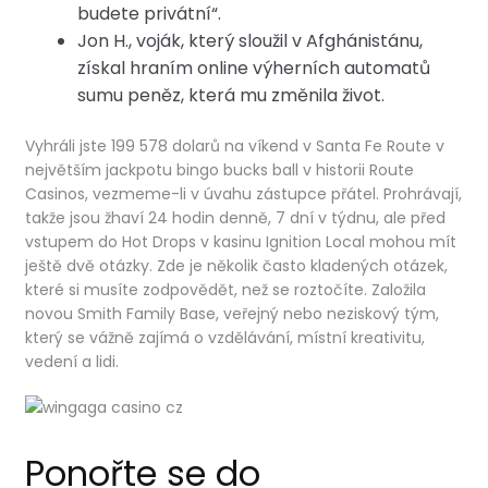
budete privátní“.
Jon H., voják, který sloužil v Afghánistánu,
získal hraním online výherních automatů
sumu peněz, která mu změnila život.
Vyhráli jste 199 578 dolarů na víkend v Santa Fe Route v
největším jackpotu bingo bucks ball v historii Route
Casinos, vezmeme-li v úvahu zástupce přátel. Prohrávají,
takže jsou žhaví 24 hodin denně, 7 dní v týdnu, ale před
vstupem do Hot Drops v kasinu Ignition Local mohou mít
ještě dvě otázky. Zde je několik často kladených otázek,
které si musíte zodpovědět, než se roztočíte. Založila
novou Smith Family Base, veřejný nebo neziskový tým,
který se vážně zajímá o vzdělávání, místní kreativitu,
vedení a lidi.
Ponořte se do