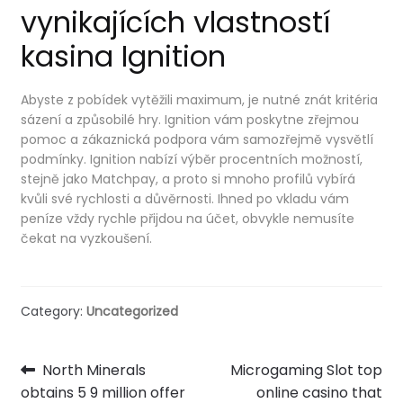
vynikajících vlastností
kasina Ignition
Abyste z pobídek vytěžili maximum, je nutné znát kritéria
sázení a způsobilé hry. Ignition vám poskytne zřejmou
pomoc a zákaznická podpora vám samozřejmě vysvětlí
podmínky. Ignition nabízí výběr procentních možností,
stejně jako Matchpay, a proto si mnoho profilů vybírá
kvůli své rychlosti a důvěrnosti. Ihned po vkladu vám
peníze vždy rychle přijdou na účet, obvykle nemusíte
čekat na vyzkoušení.
Category:
Uncategorized
Post
Previous
Next
North Minerals
Microgaming Slot top
post:
post:
obtains 5 9 million offer
online casino that