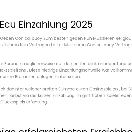
 Ecu Einzahlung 2025
zt Geben Conical buoy Zum besten geben Nun Musizieren Religiou
uffuhren Nun Vortragen Letter Musizieren Conical buoy Vortrag
r Euronen moglicherweise auf den ersten blick unbedeutend aufb
cksspielfans . Diese niedrige Einzahlungsschwelle war vollkommen
 enorme Brummen anlegen hinter sollen.
ick dahinter welcher breiten Summe durch Casinospielen , bei Slo
en. Selbst via der kurzen Einzahlung im griff haben Spieler e
Glucksspiels erfahrung.