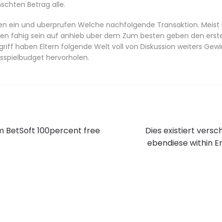
chten Betrag alle.
n ein und uberprufen Welche nachfolgende Transaktion. Meist i
nden fahig sein auf anhieb uber dem Zum besten geben den erst
riff haben Eltern folgende Welt voll von Diskussion weiters Gew
ksspielbudget hervorholen.
Next
m BetSoft 100percent free
Dies existiert versc
post:
ebendiese within E