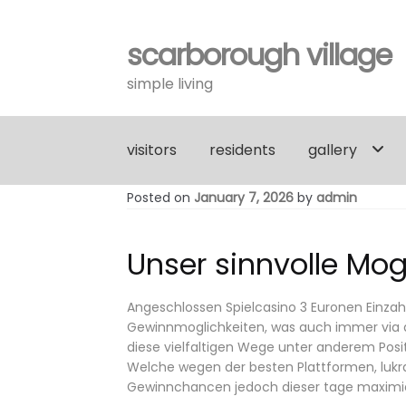
scarborough village
Skip
Skip
to
to
simple living
navigation
content
visitors
residents
gallery
Posted on
January 7, 2026
by
admin
Unser sinnvolle Mog
Angeschlossen Spielcasino 3 Euronen Einzahl
Gewinnmoglichkeiten, was auch immer via
diese vielfaltigen Wege unter anderem Posi
Welche wegen der besten Plattformen, lukra
Gewinnchancen jedoch dieser tage maximiere