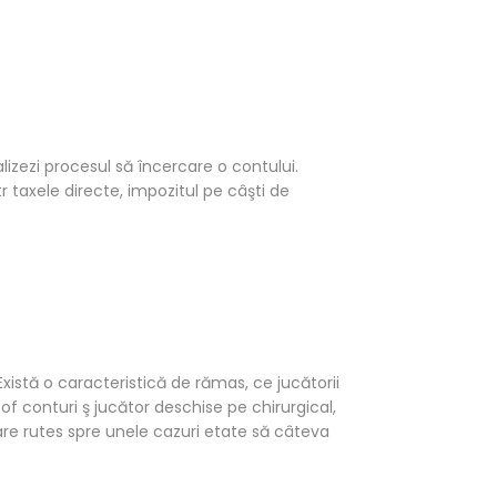
izezi procesul să încercare o contului.
r taxele directe, impozitul pe câşti de
xistă o caracteristică de rămas, ce jucătorii
 conturi ş jucător deschise pe chirurgical,
are rutes spre unele cazuri etate să câteva