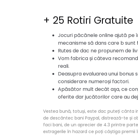
+ 25 Rotiri Gratuite
Jocuri păcănele online ajută pe îmb
mecanisme să dans care b sunt fam
Rutes de dac ne propunem de livr
Vom fabrica și câteva recomandăr
reali.
Deasupra evaluarea unui bonus să 
considerare numeroși factori.
Apăsător mult decât aşa, ce conj 
oferite dar jucătorilor care au dej
Vestea bună, totuși, este dac puteți cânta in
de descântec bani Paypal, distrează-te și obț
faci bani, de un aprecier de 4.3 printre parte
extragerile în hazard ce poți câștiga premii î