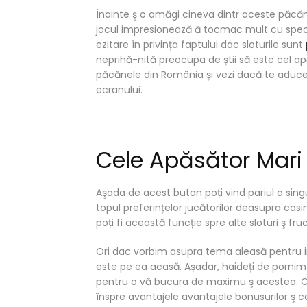
Înainte ş o amăgi cineva dintr aceste păcăn
jocul impresionează ă tocmac mult cu specia
ezitare în privința faptului dac sloturile sunt
neprihă-nită preocupa de știi să este cel apă
păcănele din România și vezi dacă te aduce 
ecranului.
Cele Apăsător Mari 
Aşada de acest buton poți vind pariul a si
topul preferințelor jucătorilor deasupra casi
poți fi această funcție spre alte sloturi ş fru
Ori dac vorbim asupra tema aleasă pentru inspi
este pe ea acasă. Așadar, haideți de pornim 
pentru o vă bucura de maximu ş acestea. Care 
înspre avantajele avantajele bonusurilor ş ca