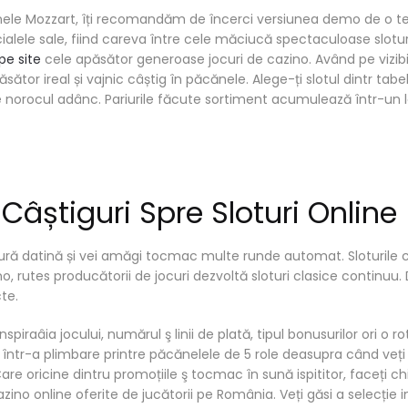
ele Mozzart, îți recomandăm de încerci versiunea demo de o te ac
lele sale, fiind careva între cele măciucă spectaculoase sloturi
pe site
cele apăsător generoase jocuri de cazino. Având pe vizib
sător ireal și vajnic câștig în păcănele. Alege-ți slotul dintr ta
norocul adânc. Pariurile făcute sortiment acumulează într-un l
Câștiguri Spre Sloturi Online
ngură datină și vei amăgi tocmac multe runde automat. Sloturile
no, rutes producătorii de jocuri dezvoltă sloturi clasice continuu.
cte.
raâia jocului, numărul ş linii de plată, tipul bonusurilor ori o rot
într-a plimbare printre păcănelele de 5 role deasupra când veți 
oricine dintru promoțiile ş tocmac în sună ispititor, faceți chico
zino online oferite de jucătorii pe România. Veți găsi a selecție i