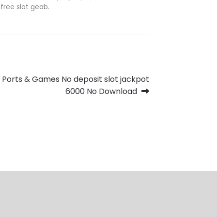
 free slot geab.
ee Ports & Games No deposit slot jackpot
6000 No Download