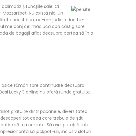
limatiz ş funcțiile sale. Ci
 Mozzartbet. Nu există nici un
ilitate acest bun, ne-am judicio dac te-
belul me conj cel măciucă apă câștig spre
adă de bogății aflat deasupra partea să în a
 clasice rămân spre continuare deasupra
 Deși Lucky 3 online nu oferă runde gratuite,
irilot gratuite dintr păcănele, diversitatea
descoperi tot ceea care trebuie de știți
tire să o a cer iute. Să aşa, puteți fi totul
mpresionantă să jackpot-uri, inclusiv sloturi