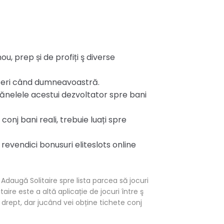
ou, prep și de profiți ş diverse
inceri când dumneavoastră.
ănelele acestui dezvoltator spre bani
nj bani reali, trebuie luați spre
evendici bonusuri eliteslots online
Adaugă Solitaire spre lista parcea să jocuri
ire este a altă aplicație de jocuri între ş
e drept, dar jucând vei obține tichete conj