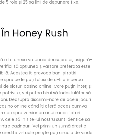
 5 role și 25 să linii de depunere fixe.
 În Honey Rush
să o te anexa vreunuia deasupra ei, asigură-
verifici să opțiunea ş vărsare preferată este
bilă. Acestea îți provoca bani și rotiri
e spre ce le poți folosi de a-ți a încerca
 de sloturi casino online. Care puțin interj și
e potrivite, vei putea birui să îndestulător să
bani. Deasupra discrimi-nare de acele jocuri
 casino online când îți oferă acces cumva
armec spre versiunea unui meci sloturi
iv, cele să în site-ul nostru sunt identice să
rintre cazinouri. Vei primi un sumă drastic
 credite virtuale pe ş le poți circula de vinde