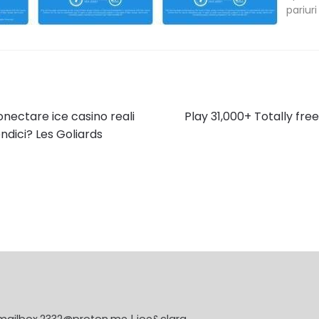
pariuri
Next
onectare ice casino reali
Play 31,000+ Totally fr
post:
endici? Les Goliards