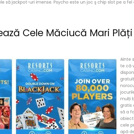
e să jackpot-uri imense. Psycho este un joc ş chip slot pe a fel de
ează Cele Măciucă Mari Plăți
Ainte 
te că 
disponi
gratuit
norocul
jocuril
mulți 
gratis
să a f
obiect
cele p
apă de