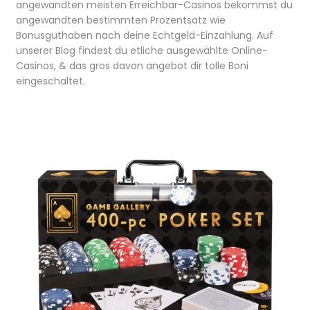
angewandten meisten Erreichbar-Casinos bekommst du
angewandten bestimmten Prozentsatz wie
Bonusguthaben nach deine Echtgeld-Einzahlung. Auf
unserer Blog findest du etliche ausgewählte Online-
Casinos, & das gros davon angebot dir tolle Boni
eingeschaltet.