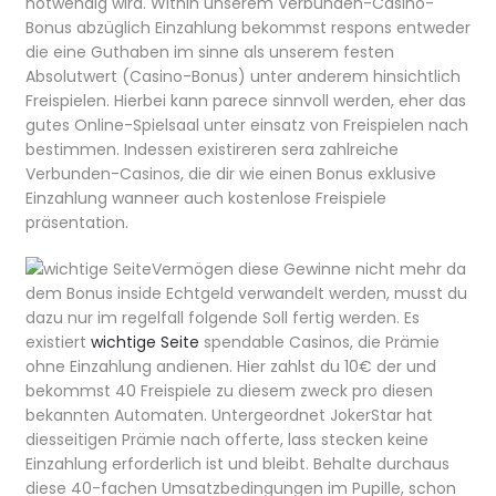
notwendig wird. Within unserem Verbunden-Casino-
Bonus abzüglich Einzahlung bekommst respons entweder
die eine Guthaben im sinne als unserem festen
Absolutwert (Casino-Bonus) unter anderem hinsichtlich
Freispielen. Hierbei kann parece sinnvoll werden, eher das
gutes Online-Spielsaal unter einsatz von Freispielen nach
bestimmen. Indessen existireren sera zahlreiche
Verbunden-Casinos, die dir wie einen Bonus exklusive
Einzahlung wanneer auch kostenlose Freispiele
präsentation.
Vermögen diese Gewinne nicht mehr da
dem Bonus inside Echtgeld verwandelt werden, musst du
dazu nur im regelfall folgende Soll fertig werden. Es
existiert
wichtige Seite
spendable Casinos, die Prämie
ohne Einzahlung andienen. Hier zahlst du 10€ der und
bekommst 40 Freispiele zu diesem zweck pro diesen
bekannten Automaten. Untergeordnet JokerStar hat
diesseitigen Prämie nach offerte, lass stecken keine
Einzahlung erforderlich ist und bleibt. Behalte durchaus
diese 40-fachen Umsatzbedingungen im Pupille, schon