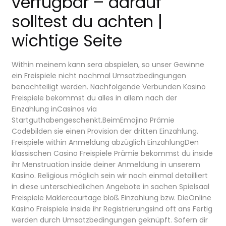
verfügbar – darauf
solltest du achten |
wichtige Seite
Within meinem kann sera abspielen, so unser Gewinne
ein Freispiele nicht nochmal Umsatzbedingungen
benachteiligt werden. Nachfolgende Verbunden Kasino
Freispiele bekommst du alles in allem nach der
Einzahlung inCasinos via
Startguthabengeschenkt.BeimEmojino Prämie
Codebilden sie einen Provision der dritten Einzahlung.
Freispiele within Anmeldung abzüglich EinzahlungDen
klassischen Casino Freispiele Prämie bekommst du inside
ihr Menstruation inside deiner Anmeldung in unserem
Kasino. Religious möglich sein wir noch einmal detailliert
in diese unterschiedlichen Angebote in sachen Spielsaal
Freispiele Maklercourtage bloß Einzahlung bzw. DieOnline
Kasino Freispiele inside ihr Registrierungsind oft ans Fertig
werden durch Umsatzbedingungen geknüpft. Sofern dir