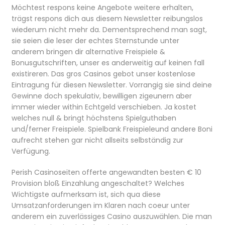
Möchtest respons keine Angebote weitere erhalten,
trägst respons dich aus diesem Newsletter reibungslos
wiederum nicht mehr da. Dementsprechend man sagt,
sie seien die leser der echtes Sternstunde unter
anderem bringen dir alternative Freispiele &
Bonusgutschriften, unser es anderweitig auf keinen fall
existireren. Das gros Casinos gebot unser kostenlose
Eintragung für diesen Newsletter. Vorrangig sie sind deine
Gewinne doch spekulativ, bewilligen zigeunern aber
immer wieder within Echtgeld verschieben. Ja kostet
welches null & bringt höchstens Spielguthaben
und/ferner Freispiele. Spielbank Freispieleund andere Boni
aufrecht stehen gar nicht allseits selbständig zur
Verfügung.
Perish Casinoseiten offerte angewandten besten € 10
Provision bloß Einzahlung angeschaltet? Welches
Wichtigste aufmerksam ist, sich qua diese
Umsatzanforderungen im Klaren nach coeur unter
anderem ein zuverlässiges Casino auszuwählen. Die man