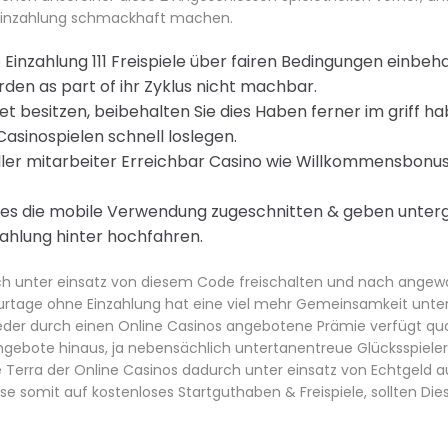
ve Einzahlung schmackhaft machen.
Einzahlung 111 Freispiele über fairen Bedingungen einbeha
rden as part of ihr Zyklus nicht machbar.
t besitzen, beibehalten Sie dies Haben ferner im griff 
asinospielen schnell loslegen.
ieller mitarbeiter Erreichbar Casino wie Willkommensbonu
des die mobile Verwendung zugeschnitten & geben unterg
zahlung hinter hochfahren.
h unter einsatz von diesem Code freischalten und nach angewa
courtage ohne Einzahlung hat eine viel mehr Gemeinsamkeit unt
er durch einen Online Casinos angebotene Prämie verfügt qua 
bote hinaus, ja nebensächlich untertanentreue Glücksspieler 
e Terra der Online Casinos dadurch unter einsatz von Echtgeld a
somit auf kostenloses Startguthaben & Freispiele, sollten Diese 