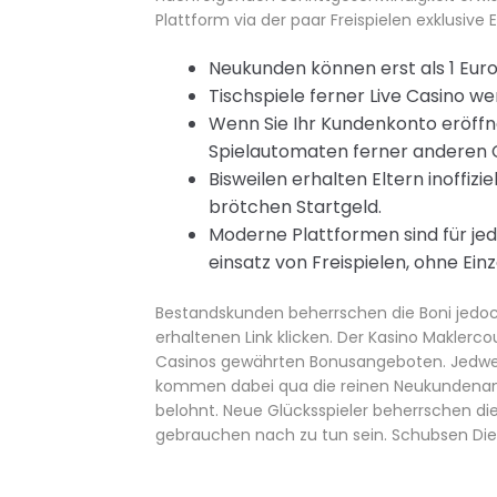
Plattform via der paar Freispielen exklusi
Neukunden können erst als 1 Euro 
Tischspiele ferner Live Casino we
Wenn Sie Ihr Kundenkonto eröffne
Spielautomaten ferner anderen C
Bisweilen erhalten Eltern inoffiz
brötchen Startgeld.
Moderne Plattformen sind für je
einsatz von Freispielen, ohne Ein
Bestandskunden beherrschen die Boni jedoc
erhaltenen Link klicken. Der Kasino Makler
Casinos gewährten Bonusangeboten. Jedwed
kommen dabei qua die reinen Neukundenange
belohnt. Neue Glücksspieler beherrschen di
gebrauchen nach zu tun sein. Schubsen Diese 