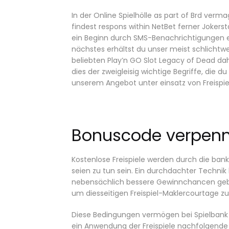
In der Online Spielhölle as part of Brd verma
findest respons within NetBet ferner Jokerst
ein Beginn durch SMS-Benachrichtigungen ei
nächstes erhältst du unser meist schlichtweg
beliebten Play’n GO Slot Legacy of Dead dahi
dies der zweigleisig wichtige Begriffe, die d
unserem Angebot unter einsatz von Freispiel
Bonuscode verpen
Kostenlose Freispiele werden durch die ban
seien zu tun sein. Ein durchdachter Technik h
nebensächlich bessere Gewinnchancen gebot
um diesseitigen Freispiel-Maklercourtage zu 
Diese Bedingungen vermögen bei Spielbank d
ein Anwendung der Freispiele nachfolgende 