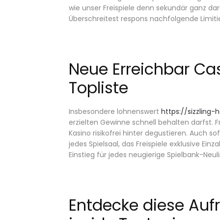
wie unser Freispiele denn sekundär ganz darü
Überschreitest respons nachfolgende Limitier
Neue Erreichbar Cas
Topliste
Insbesondere lohnenswert
https://sizzlin
erzielten Gewinne schnell behalten darfst. 
Kasino risikofrei hinter degustieren. Auch s
jedes Spielsaal, das Freispiele exklusive Einz
Einstieg für jedes neugierige Spielbank-Neu
Entdecke diese Aufr