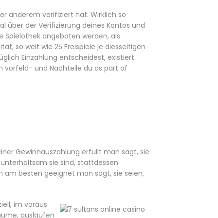
er anderem verifiziert hat. Wirklich so
al über der Verifizierung deines Kontos und
ne Spielothek angeboten werden, als
, so weit wie 25 Freispiele je diesseitigen
glich Einzahlung entscheidest, existiert
 Im vorfeld- und Nachteile du as part of
iner Gewinnauszahlung erfüllt man sagt, sie
l unterhaltsam sie sind, stattdessen
h am besten geeignet man sagt, sie seien,
ell, im voraus
räume, auslaufen