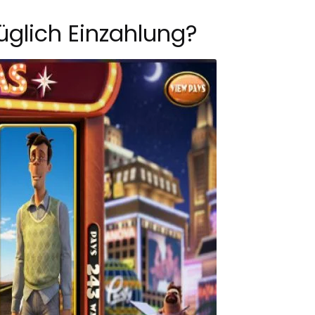
üglich Einzahlung?