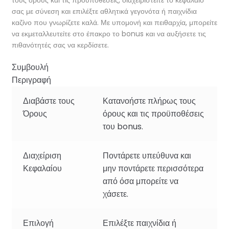
τους όρους και τις προϋποθέσεις, διαχειριστείτε το κεφάλαιό
σας με σύνεση και επιλέξτε αθλητικά γεγονότα ή παιχνίδια
καζίνο που γνωρίζετε καλά. Με υπομονή και πειθαρχία, μπορείτε
να εκμεταλλευτείτε στο έπακρο το bonus και να αυξήσετε τις
πιθανότητές σας να κερδίσετε.
Συμβουλή
Περιγραφή
Διαβάστε τους
Κατανοήστε πλήρως τους
Όρους
όρους και τις προϋποθέσεις
του bonus.
Διαχείριση
Ποντάρετε υπεύθυνα και
Κεφαλαίου
μην ποντάρετε περισσότερα
από όσα μπορείτε να
χάσετε.
Επιλογή
Επιλέξτε παιχνίδια ή