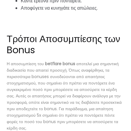
Κάντε έρευνα πριν ποντάρετε.
Αποφύγετε να κυνηγάτε τις απώλειες.
Τρόποι Αποσυμπίεσης των
Bonus
Η αποσυμπίεση του
betflare bonus
αποτελεί μια σημαντική
διαδικασία που απαιτεί προσοχή. Όπως αναφέρθηκε, τα
περισσότερα bonuses συνοδεύονται από απαιτήσεις
στοιχηματισμού, που σημαίνει ότι πρέπει να ποντάρετε ένα
συγκεκριμένο ποσό πριν μπορέσετε να αποσύρετε τα κέρδη
σας. Αυτές οι απαιτήσεις μπορεί να διαφέρουν ανάλογα με την
προσφορά, οπότε είναι σημαντικό να τις διαβάσετε προσεκτικά
πριν αποδεχτείτε το bonus. Για παράδειγμα, μια απαίτηση
στοιχηματισμού 5x σημαίνει ότι πρέπει να ποντάρετε πέντε
φορές το ποσό του bonus πριν μπορέσετε να αποσύρετε τα
κέρδη σας.