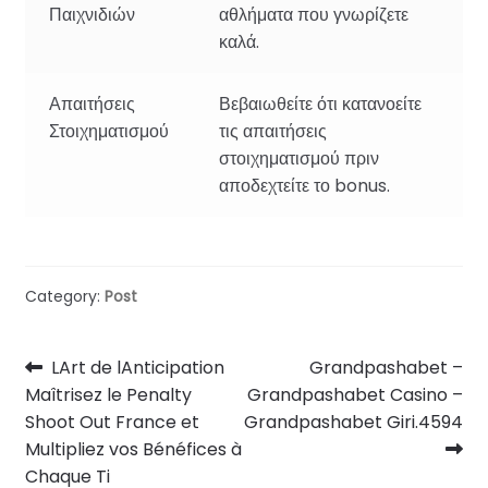
Παιχνιδιών
αθλήματα που γνωρίζετε
καλά.
Απαιτήσεις
Βεβαιωθείτε ότι κατανοείτε
Στοιχηματισμού
τις απαιτήσεις
στοιχηματισμού πριν
αποδεχτείτε το bonus.
Category:
Post
Post
Previous
Next
LArt de lAnticipation
Grandpashabet –
post:
post:
Maîtrisez le Penalty
Grandpashabet Casino –
navigation
Shoot Out France et
Grandpashabet Giri.4594
Multipliez vos Bénéfices à
Chaque Ti