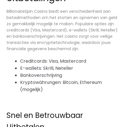
BillionaireSpin Casino biedt een verscheidenheid aan
betaalmethoden om het storten en opnemen van geld
zo gemakkelijk mogelijk te maken. Populaire opties zijn
creditcards (Visa, Mastercard), e-wallets (Skrill, Neteller)
en bankoverschrijvingen. Het casino zorgt voor veilige
transacties via encryptietechnologie, waardoor jouw
financiële gegevens beschermd zijn.
Creditcards: Visa, Mastercard
E-wallets: Skrill, Neteller
Bankoverschrijving
Kryptowährungen: Bitcoin, Ethereum
(mogelijk)
Snel en Betrouwbaar