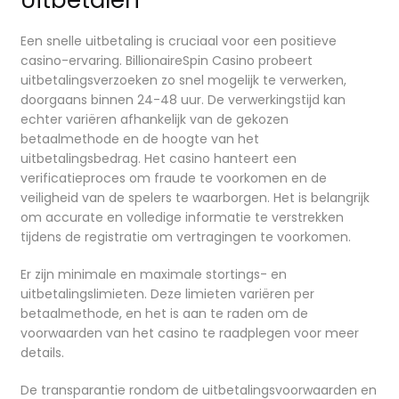
Uitbetalen
Een snelle uitbetaling is cruciaal voor een positieve
casino-ervaring. BillionaireSpin Casino probeert
uitbetalingsverzoeken zo snel mogelijk te verwerken,
doorgaans binnen 24-48 uur. De verwerkingstijd kan
echter variëren afhankelijk van de gekozen
betaalmethode en de hoogte van het
uitbetalingsbedrag. Het casino hanteert een
verificatieproces om fraude te voorkomen en de
veiligheid van de spelers te waarborgen. Het is belangrijk
om accurate en volledige informatie te verstrekken
tijdens de registratie om vertragingen te voorkomen.
Er zijn minimale en maximale stortings- en
uitbetalingslimieten. Deze limieten variëren per
betaalmethode, en het is aan te raden om de
voorwaarden van het casino te raadplegen voor meer
details.
De transparantie rondom de uitbetalingsvoorwaarden en