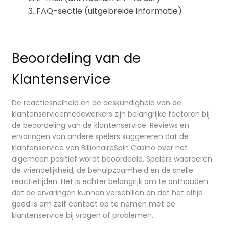
FAQ-sectie (uitgebreide informatie)
Beoordeling van de
Klantenservice
De reactiesnelheid en de deskundigheid van de
klantenservicemedewerkers zijn belangrijke factoren bij
de beoordeling van de klantenservice. Reviews en
ervaringen van andere spelers suggereren dat de
klantenservice van BillionaireSpin Casino over het
algemeen positief wordt beoordeeld. Spelers waarderen
de vriendelijkheid, de behulpzaamheid en de snelle
reactietijden. Het is echter belangrijk om te onthouden
dat de ervaringen kunnen verschillen en dat het altijd
goed is om zelf contact op te nemen met de
klantenservice bij vragen of problemen.