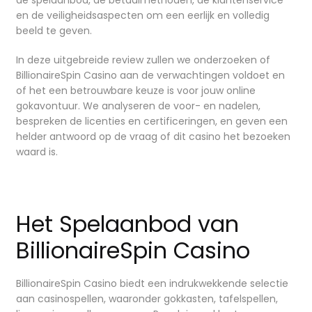
de spelaanbod, de betaalmethoden, de klantenservice
en de veiligheidsaspecten om een eerlijk en volledig
beeld te geven.
In deze uitgebreide review zullen we onderzoeken of
BillionaireSpin Casino aan de verwachtingen voldoet en
of het een betrouwbare keuze is voor jouw online
gokavontuur. We analyseren de voor- en nadelen,
bespreken de licenties en certificeringen, en geven een
helder antwoord op de vraag of dit casino het bezoeken
waard is.
Het Spelaanbod van
BillionaireSpin Casino
BillionaireSpin Casino biedt een indrukwekkende selectie
aan casinospellen, waaronder gokkasten, tafelspellen,