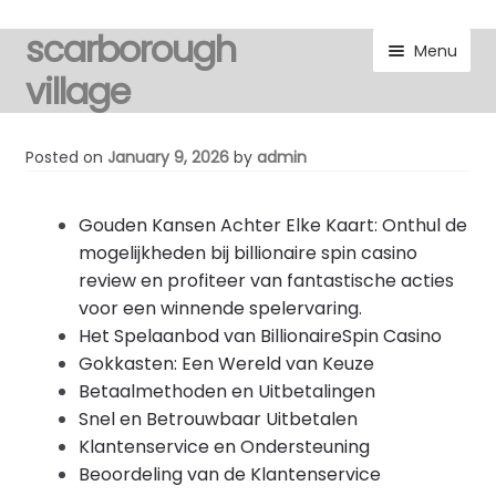
scarborough
Skip
Skip
Menu
to
to
village
navigation
content
visitors
Posted on
January 9, 2026
by
admin
residents
Gouden Kansen Achter Elke Kaart: Onthul de
mogelijkheden bij billionaire spin casino
Expand
gallery
review en profiteer van fantastische acties
child
voor een winnende spelervaring.
menu
Expand
marketplace
Het Spelaanbod van BillionaireSpin Casino
child
Gokkasten: Een Wereld van Keuze
menu
discover
Betaalmethoden en Uitbetalingen
Snel en Betrouwbaar Uitbetalen
Expand
noticeboard
Klantenservice en Ondersteuning
child
Beoordeling van de Klantenservice
menu