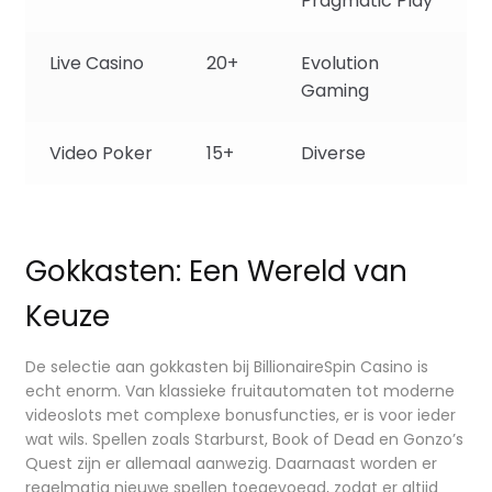
Pragmatic Play
Live Casino
20+
Evolution
Gaming
Video Poker
15+
Diverse
Gokkasten: Een Wereld van
Keuze
De selectie aan gokkasten bij BillionaireSpin Casino is
echt enorm. Van klassieke fruitautomaten tot moderne
videoslots met complexe bonusfuncties, er is voor ieder
wat wils. Spellen zoals Starburst, Book of Dead en Gonzo’s
Quest zijn er allemaal aanwezig. Daarnaast worden er
regelmatig nieuwe spellen toegevoegd, zodat er altijd