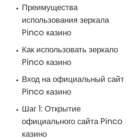
Преимущества
использования зеркала
Pinco казино
Как использовать зеркало
Pinco казино
Вход на официальный сайт
Pinco казино
Шаг 1: Открытие
официального сайта Pinco
казино