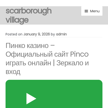
scarborough
Skip
Skip
Menu
to
to
village
navigation
content
visitors
Posted on
January 9, 2026
by
admin
Пинко казино –
residents
Официальный сайт Pinco
Expand
gallery
играть онлайн | Зеркало и
child
menu
Expand
вход
marketplace
child
menu
discover
▶️
Expand
noticeboard
child
menu