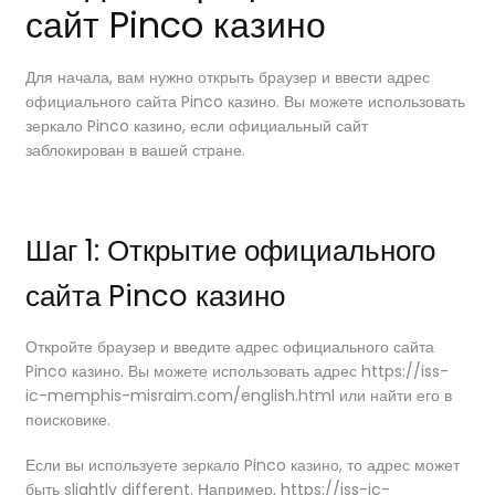
сайт Pinco казино
Для начала, вам нужно открыть браузер и ввести адрес
официального сайта Pinco казино. Вы можете использовать
зеркало Pinco казино, если официальный сайт
заблокирован в вашей стране.
Шаг 1: Открытие официального
сайта Pinco казино
Откройте браузер и введите адрес официального сайта
Pinco казино. Вы можете использовать адрес https://iss-
ic-memphis-misraim.com/english.html или найти его в
поисковике.
Если вы используете зеркало Pinco казино, то адрес может
быть slightly different. Например, https://iss-ic-