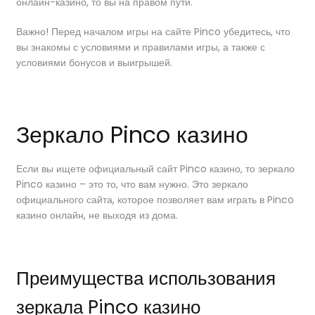
онлайн-казино, то вы на правом пути.
Важно! Перед началом игры на сайте Pinco убедитесь, что
вы знакомы с условиями и правилами игры, а также с
условиями бонусов и выигрышей.
Зеркало Pinco казино
Если вы ищете официальный сайт Pinco казино, то зеркало
Pinco казино – это то, что вам нужно. Это зеркало
официального сайта, которое позволяет вам играть в Pinco
казино онлайн, не выходя из дома.
Преимущества использования
зеркала Pinco казино