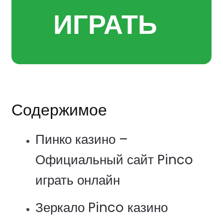
ИГРАТЬ
Содержимое
Пинко казино –
Официальный сайт Pinco
играть онлайн
Зеркало Pinco казино