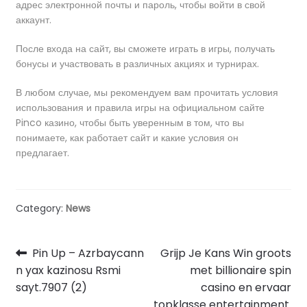
адрес электронной почты и пароль, чтобы войти в свой
аккаунт.
После входа на сайт, вы сможете играть в игры, получать
бонусы и участвовать в различных акциях и турнирах.
В любом случае, мы рекомендуем вам прочитать условия
использования и правила игры на официальном сайте
Pinco казино, чтобы быть уверенным в том, что вы
понимаете, как работает сайт и какие условия он
предлагает.
Category:
News
Post
Previous
Next
Pin Up – Azrbaycann
Grijp Je Kans Win groots
post:
post:
n yax kazinosu Rsmi
met billionaire spin
navigation
sayt.7907 (2)
casino en ervaar
topklasse entertainment.