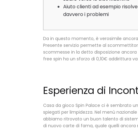
Aiuto clienti ad esempio risolve
davvero i problemi
Da in questo momento, è verosimile ancora 
Presente servizio permette al scommettitor
scommesse in la detto disposizione ancora 
free spin ha un sforzo di 0,10€ addirittura va
Esperienza di Incon
Casa da gioco Spin Palace ci è sembrato un
spiegati per limpidezza. Nel menù nazionale
abbiamo ritrovato un buon talento di sistemi
di nuovo carte di fama, quale quelli ancora 