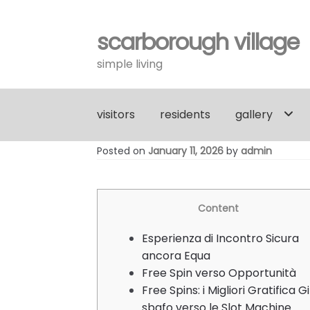
scarborough village
Skip
Skip
to
to
simple living
navigation
content
visitors
residents
gallery
Posted on
January 11, 2026
by
admin
Content
Esperienza di Incontro Sicura
ancora Equa
Free Spin verso Opportunità
Free Spins: i Migliori Gratifica Gi
sbafo verso le Slot Machine