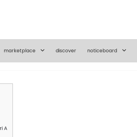
marketplace
discover
noticeboard
ri A