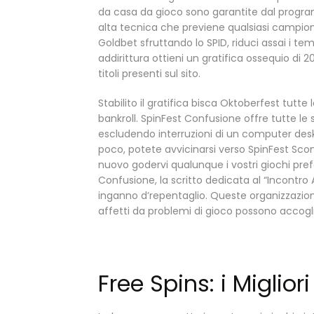
da casa da gioco sono garantite dal progra
alta tecnica che previene qualsiasi campione
Goldbet sfruttando lo SPID, riduci assai i t
addirittura ottieni un gratifica ossequio di 2
titoli presenti sul sito.
Stabilito il gratifica bisca Oktoberfest tut
bankroll. SpinFest Confusione offre tutte le 
escludendo interruzioni di un computer des
poco, potete avvicinarsi verso SpinFest Sc
nuovo godervi qualunque i vostri giochi prefe
Confusione, la scritto dedicata al “Incontr
inganno d’repentaglio. Queste organizzazioni o
affetti da problemi di gioco possono accogli
Free Spins: i Miglior