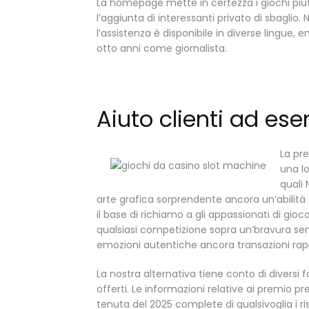
La homepage mette in certezza i giochi piutt
l’aggiunta di interessanti privato di sbaglio
l’assistenza è disponibile in diverse lingue, 
otto anni come giornalista.
Aiuto clienti ad es
La pr
una lo
quali
arte grafica sorprendente ancora un’abilità d
il base di richiamo a gli appassionati di gio
qualsiasi competizione sopra un’bravura sens
emozioni autentiche ancora transazioni rapi
La nostra alternativa tiene conto di diversi f
offerti. Le informazioni relative ai premio 
tenuta del 2025 complete di qualsivoglia i ri