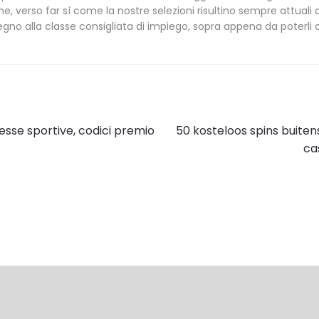
ne, verso far sì come la nostre selezioni risultino sempre attuali
no alla classe consigliata di impiego, sopra appena da poterli o
Next
se sportive, codici premio
50 kosteloos spins buiten
post:
ca