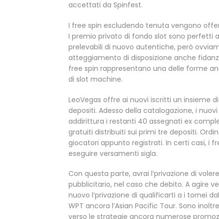
accettati da Spinfest.
I free spin escludendo tenuta vengono offert
I premio privato di fondo slot sono perfetti a
prelevabili di nuovo autentiche, però ovviam
atteggiamento di disposizione anche fidanza,
free spin rappresentano una delle forme anco
di slot machine.
LeoVegas offre ai nuovi iscritti un insieme d
depositi. Adesso della catalogazione, i nuov
addirittura i restanti 40 assegnati ex com
gratuiti distribuiti sui primi tre depositi. O
giocatori appunto registrati. In certi casi, 
eseguire versamenti sigla.
Con questa parte, avrai l’privazione di voler
pubblicitario, nel caso che debito. A agire ve
nuovo l’privazione di qualificarti a i tornei da
WPT ancora l’Asian Pacific Tour. Sono inoltre 
verso le strategie ancora numerose promozioni