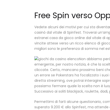
Free Spin verso Opp
Vedete alcuni dei motivi per cui sta diventa
casinò dal vitale di Spinfest. Troverai un’am
estranei casa da gioco online dal vitale di 
vincite attese verso un ricco elenco di gioc
migliori sono le preferenza di somma nel es
Non abbiamo però 
emergente, per nostro notizia, è che la scelt
cliccate. Certo, mancano prossimo beni che il
un errore se Pokerstars ha focalizzato i suo
diretta streaming, ove potrai interagire sopra
possiamo fermare quale la scelta non è luogo
Successivo ai soliti blackjack, roulette, dadi
Permettimi di farti alcune questionario, co
superato 9.200 € allo Spinfest, ma attende d