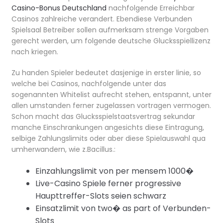
Casino-Bonus Deutschland
nachfolgende Erreichbar
Casinos zahlreiche verandert. Ebendiese Verbunden
Spielsaal Betreiber sollen aufmerksam strenge Vorgaben
gerecht werden, um folgende deutsche Glucksspiellizenz
nach kriegen.
Zu handen Spieler bedeutet dasjenige in erster linie, so
welche bei Casinos, nachfolgende unter das
sogenannten Whitelist aufrecht stehen, entspannt, unter
allen umstanden ferner zugelassen vortragen vermogen.
Schon macht das Glucksspielstaatsvertrag sekundar
manche Einschrankungen angesichts diese Eintragung,
selbige Zahlungslimits oder aber diese Spielauswahl qua
umherwandern, wie z.Bacillus.:
Einzahlungslimit von per mensem 1000�
Live-Casino Spiele ferner progressive
Haupttreffer-Slots seien schwarz
Einsatzlimit von two� as part of Verbunden-
Slots