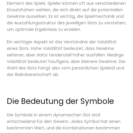
Element des Spiels. Spieler können oft aus verschiedenen
Einsatzhöhen wählen, die sich direkt auf die potentiellen
Gewinne auswirken. Es ist wichtig, die Spielmechanik und
die Auszahlungsstruktur des jeweiligen Slots zu verstehen,
um optimale Ergebnisse zu erzielen.
Ein wichtiger Aspekt ist das Verständnis der Volatilität
eines Slots. Hohe Volatilität bedeutet, dass Gewinne
seltener, aber dafür tendenziell höher ausfallen. Niedrige
Volatilität bedeutet häufigere, aber kleinere Gewinne. Die
Wahl des Slots hängt also vom persönlichen Spielstil und
der Risikobereitschaft ab.
Die Bedeutung der Symbole
Die Symbole in einem dynamischen Slot sind
entscheidend für den Gewinn. Jedes Symbol hat einen
bestimmten Wert, und die Kombinationen bestimmen