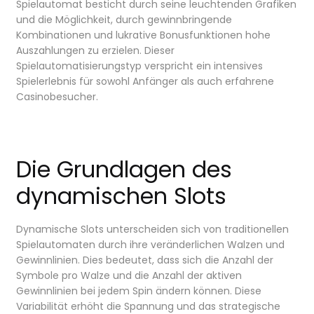
Spielautomat besticht durch seine leuchtenden Grafiken
und die Möglichkeit, durch gewinnbringende
Kombinationen und lukrative Bonusfunktionen hohe
Auszahlungen zu erzielen. Dieser
Spielautomatisierungstyp verspricht ein intensives
Spielerlebnis für sowohl Anfänger als auch erfahrene
Casinobesucher.
Die Grundlagen des
dynamischen Slots
Dynamische Slots unterscheiden sich von traditionellen
Spielautomaten durch ihre veränderlichen Walzen und
Gewinnlinien. Dies bedeutet, dass sich die Anzahl der
Symbole pro Walze und die Anzahl der aktiven
Gewinnlinien bei jedem Spin ändern können. Diese
Variabilität erhöht die Spannung und das strategische