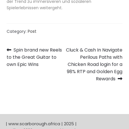
der Trend zu immersiveren und sozialeren
Spielerlebnissen weitergeht.
Category:
Post
Post
Previous
Next
Spin brand new Reels
Cluck & Cash In Navigate
post:
post:
to the Great Guitar to
Perilous Paths with
navigation
own Epic Wins
Chicken Road login for a
98% RTP and Golden Egg
Rewards
| www.scarborough.africa | 2025 |