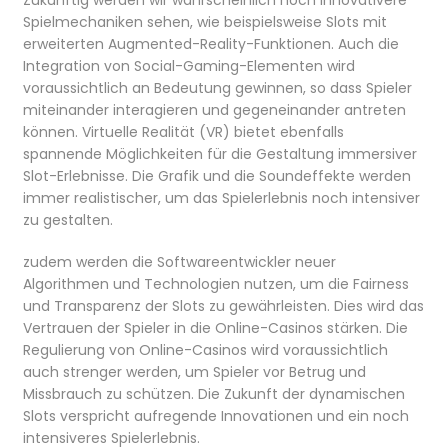
Spielmechaniken sehen, wie beispielsweise Slots mit
erweiterten Augmented-Reality-Funktionen. Auch die
Integration von Social-Gaming-Elementen wird
voraussichtlich an Bedeutung gewinnen, so dass Spieler
miteinander interagieren und gegeneinander antreten
können. Virtuelle Realität (VR) bietet ebenfalls
spannende Möglichkeiten für die Gestaltung immersiver
Slot-Erlebnisse. Die Grafik und die Soundeffekte werden
immer realistischer, um das Spielerlebnis noch intensiver
zu gestalten.
zudem werden die Softwareentwickler neuer
Algorithmen und Technologien nutzen, um die Fairness
und Transparenz der Slots zu gewährleisten. Dies wird das
Vertrauen der Spieler in die Online-Casinos stärken. Die
Regulierung von Online-Casinos wird voraussichtlich
auch strenger werden, um Spieler vor Betrug und
Missbrauch zu schützen. Die Zukunft der dynamischen
Slots verspricht aufregende Innovationen und ein noch
intensiveres Spielerlebnis.