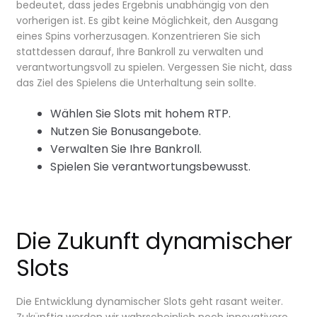
bedeutet, dass jedes Ergebnis unabhängig von den
vorherigen ist. Es gibt keine Möglichkeit, den Ausgang
eines Spins vorherzusagen. Konzentrieren Sie sich
stattdessen darauf, Ihre Bankroll zu verwalten und
verantwortungsvoll zu spielen. Vergessen Sie nicht, dass
das Ziel des Spielens die Unterhaltung sein sollte.
Wählen Sie Slots mit hohem RTP.
Nutzen Sie Bonusangebote.
Verwalten Sie Ihre Bankroll.
Spielen Sie verantwortungsbewusst.
Die Zukunft dynamischer
Slots
Die Entwicklung dynamischer Slots geht rasant weiter.
Zukünftig werden wir wahrscheinlich noch innovativere