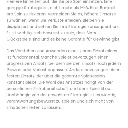
kleinere Einheiten auf, die Sie pro Spin einsetzen. Eine
gängige Strategie ist, nicht mehr als 1-5% Ihrer Bankroll
pro Spin zu riskieren. Vermeiden Sie es, höhere Einsätze
zu wählen, wenn Sie Verluste erleiden. Bleiben Sie
diszipliniert und setzen Sie Ihre Strategie konsequent um.
Es ist wichtig, sich bewusst zu sein, dass Slots
Glücksspiele sind und es keine Garantie für Gewinne gibt.
Das Verstehen und Anwenden eines klaren Einsatzplans
ist fundamental. Manche Spieler bevorzugen einen
progressiven Ansatz, bei dem sie den Einsatz nach jedem
Gewinn oder Verlust anpassen. Andere bevorzugen einen
festen Einsatz, der über die gesamte Spielsession
konstant bleibt. Die Wahl des Ansatzes hängt von der
persönlichen Risikobereitschaft und dem Spielstil ab.
Unabhängig von der gewählten Strategie ist es wichtig,
verantwortungsbewusst zu spielen und sich nicht von
Emotionen leiten zu lassen.