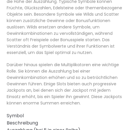
die Höhe der Auszahlung. Typische Symbole können
Früchte, Glückszahlen, Edelsteine oder themenbezogene
Objekte sein. Besondere Symbole wie Wilds und Scatter
können zusätzliche Gewinne oder Bonusfunktionen
auslösen. Wilds ersetzen andere Symbole, um
Gewinnkombinationen zu vervollständigen, während
Scatter oft Freispiele oder Bonusspiele starten. Das
Verständnis der Symbolwerte und ihrer Funktionen ist
essenziell, um das Spiel optimal zu nutzen.
Darüber hinaus spielen die Multiplikatoren eine wichtige
Rolle. Sie können die Auszahlung bei einer
Gewinnkombination erhöhen und so zu beträchtlichen
Gewinnen führen. Einige Slots bieten auch progressive
Jackpots an, bei denen sich der Jackpot mit jedem
Einsatz erhöht, bis ein Spieler ihn gewinnt. Diese Jackpots
können enorme Summen erreichen.
Symbol
Beschreibung