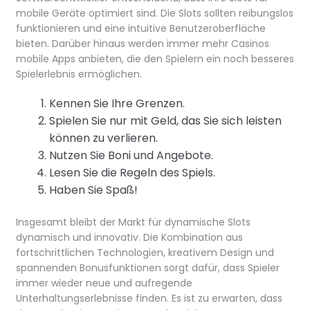
mobile Geräte optimiert sind. Die Slots sollten reibungslos
funktionieren und eine intuitive Benutzeroberfläche
bieten. Darüber hinaus werden immer mehr Casinos
mobile Apps anbieten, die den Spielern ein noch besseres
Spielerlebnis ermöglichen.
Kennen Sie Ihre Grenzen.
Spielen Sie nur mit Geld, das Sie sich leisten
können zu verlieren.
Nutzen Sie Boni und Angebote.
Lesen Sie die Regeln des Spiels.
Haben Sie Spaß!
Insgesamt bleibt der Markt für dynamische Slots
dynamisch und innovativ. Die Kombination aus
fortschrittlichen Technologien, kreativem Design und
spannenden Bonusfunktionen sorgt dafür, dass Spieler
immer wieder neue und aufregende
Unterhaltungserlebnisse finden. Es ist zu erwarten, dass