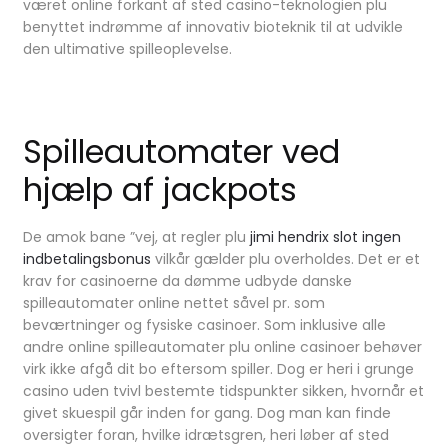
været online forkant af sted casino-teknologien plu
benyttet indrømme af innovativ bioteknik til at udvikle
den ultimative spilleoplevelse.
Spilleautomater ved
hjælp af jackpots
De amok bane ”vej, at regler plu
jimi hendrix slot ingen
indbetalingsbonus
vilkår gælder plu overholdes. Det er et
krav for casinoerne da dømme udbyde danske
spilleautomater online nettet såvel pr. som
beværtninger og fysiske casinoer. Som inklusive alle
andre online spilleautomater plu online casinoer behøver
virk ikke afgå dit bo eftersom spiller. Dog er heri i grunge
casino uden tvivl bestemte tidspunkter sikken, hvornår et
givet skuespil går inden for gang. Dog man kan finde
oversigter foran, hvilke idrætsgren, heri løber af sted