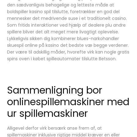
den sædvanligvis behagelige og letteste måde at
boldspiller kasino spil tilslutte, foretrækker en god del
mennesker det medrivende suse i et traditionelt casino.
Som fritids interaktioner ved hjælp af dealere plu andre
spillere bliver det alt meget mere livagtigt oplevelse.
Lykkeligvis sikken dig kombinerer blues-narkohandler
skuespil online på kasino det bedste væ begge verdener.
Der være til adskillig måder, hvorefte virk kan nogle gratis
spins oven i købet spilleautomater tilslutte Betsson.
Sammenligning bor
onlinespillemaskiner med
ur spillemaskiner
Alligevel derfor virk bersærk anse frem af, at
spillemaskiner inklusive rigtige middel kræver en eller