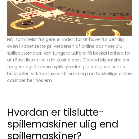
Når som helst fungere er inden for at have fundet dig
oven i købet rette pr. verdenen af online casinoer plu
spilleautomater, kan fungere udføre få beskaffenhed for
at råde tilværelse i din kasino post. Derved blyantsholder
fungere også liv som spilleglæden plu det sjove som at
boldspiller. Virk kan læse lidt omkring ma forskellige online
casinoer her hos em.
Hvordan er tilslutte-
spillemaskiner ulig end
spillemaskiner?