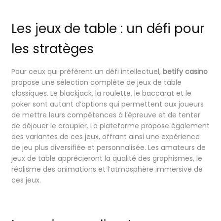
Les jeux de table : un défi pour
les stratèges
Pour ceux qui préfèrent un défi intellectuel,
betify casino
propose une sélection complète de jeux de table
classiques. Le blackjack, la roulette, le baccarat et le
poker sont autant d’options qui permettent aux joueurs
de mettre leurs compétences à l’épreuve et de tenter
de déjouer le croupier. La plateforme propose également
des variantes de ces jeux, offrant ainsi une expérience
de jeu plus diversifiée et personnalisée. Les amateurs de
jeux de table apprécieront la qualité des graphismes, le
réalisme des animations et l’atmosphère immersive de
ces jeux.