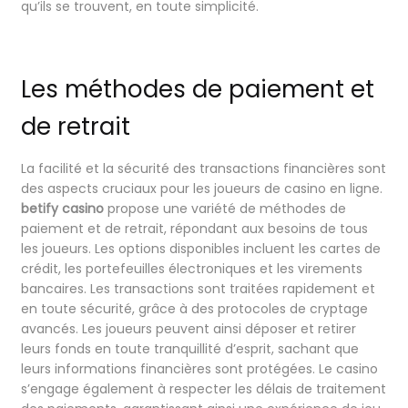
qu’ils se trouvent, en toute simplicité.
Les méthodes de paiement et
de retrait
La facilité et la sécurité des transactions financières sont
des aspects cruciaux pour les joueurs de casino en ligne.
betify casino
propose une variété de méthodes de
paiement et de retrait, répondant aux besoins de tous
les joueurs. Les options disponibles incluent les cartes de
crédit, les portefeuilles électroniques et les virements
bancaires. Les transactions sont traitées rapidement et
en toute sécurité, grâce à des protocoles de cryptage
avancés. Les joueurs peuvent ainsi déposer et retirer
leurs fonds en toute tranquillité d’esprit, sachant que
leurs informations financières sont protégées. Le casino
s’engage également à respecter les délais de traitement