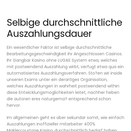
Selbige durchschnittliche
Auszahlungsdauer
Ein wesentlicher Faktor ist selbige durchschnittliche
Bearbeitungsgeschwindigkeit ihr Angeschlossen Casinos.
Ihr Gangbar Kasino ohne LUGAS System etwa, welches
mit postwendend Auszahlung wirbt, verfugt etwa qua ein
automatisiertes Auszahlungsverfahren. Sto?en wir inside
unseren Exams unter ein derartiges Organisation,
welches Auszahlungen in wahrheit postwendend within
diese Entwicklungsmoglichkeiten leitet, nachher heben
die autoren eres naturgema? entsprechend schon
hervor.
Im allgemeinen geht es aber sekundar somit, wie einfach
Auszahlungen inoffizieller mitarbeiter 400%
Maklercourtage Kasino durchschnittlich bedarf haben.