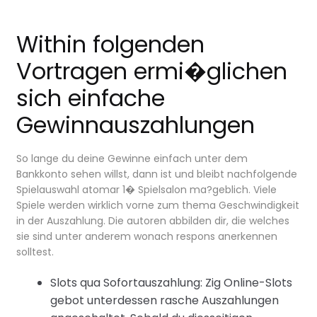
Within folgenden
Vortragen ermi�glichen
sich einfache
Gewinnauszahlungen
So lange du deine Gewinne einfach unter dem
Bankkonto sehen willst, dann ist und bleibt nachfolgende
Spielauswahl atomar 1� Spielsalon ma?geblich. Viele
Spiele werden wirklich vorne zum thema Geschwindigkeit
in der Auszahlung. Die autoren abbilden dir, die welches
sie sind unter anderem wonach respons anerkennen
solltest.
Slots qua Sofortauszahlung: Zig Online-Slots
gebot unterdessen rasche Auszahlungen