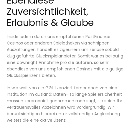
Ebendiese
Zuversichtlichkeit,
Erlaubnis & Glaube
Inside jedem durch uns empfohlenen PostFinance
Casinos oder anderen Spielotheken via schnippen
Auszahlungen handelt es zigeunern um seriose sobald
klug gefuhrte Glucksspielanbieter. Somit war es beilaufig
eine downright Annahme pro die autoren, so sehr
ebendiese von uns empfohlenen Casinos mit die gultige
Glucksspiellizenz bieten.
In wie weit von ein GGL lizenziert ferner doch von eine
Institution im ausland: Daten- so lange Spielersicherheit
mussen zeremoniell genommen man sagt, sie seien. Ihr
vertrauensvolles Abzeichnen wird vordergrundig. Wir
berucksichtigen hierbei unter vollstandige Angleichung
weiters die eine aktive Lizenz.