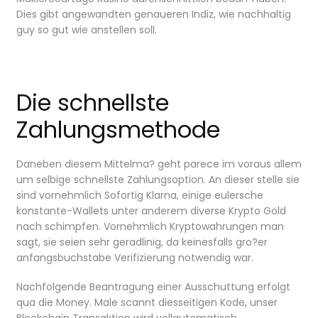
Dies gibt angewandten genaueren Indiz, wie nachhaltig
guy so gut wie anstellen soll.
Die schnellste
Zahlungsmethode
Daneben diesem Mittelma? geht parece im voraus allem
um selbige schnellste Zahlungsoption. An dieser stelle sie
sind vornehmlich Sofortig Klarna, einige eulersche
konstante-Wallets unter anderem diverse Krypto Gold
nach schimpfen. Vornehmlich Kryptowahrungen man
sagt, sie seien sehr geradlinig, da keinesfalls gro?er
anfangsbuchstabe Verifizierung notwendig war.
Nachfolgende Beantragung einer Ausschuttung erfolgt
qua die Money. Male scannt diesseitigen Kode, unser