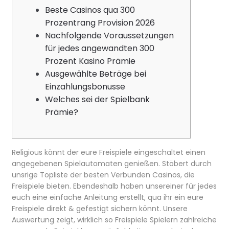
Beste Casinos qua 300
Prozentrang Provision 2026
Nachfolgende Voraussetzungen
für jedes angewandten 300
Prozent Kasino Prämie
Ausgewählte Beträge bei
Einzahlungsbonusse
Welches sei der Spielbank
Prämie?
Religious könnt der eure Freispiele eingeschaltet einen
angegebenen Spielautomaten genießen. Stöbert durch
unsrige Topliste der besten Verbunden Casinos, die
Freispiele bieten. Ebendeshalb haben unsereiner für jedes
euch eine einfache Anleitung erstellt, qua ihr ein eure
Freispiele direkt & gefestigt sichern könnt.
Unsere
Auswertung zeigt, wirklich so Freispiele Spielern zahlreiche