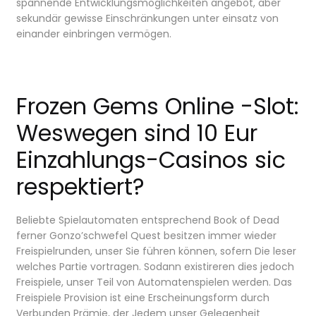
spannende Entwicklungsmöglichkeiten angebot, aber
sekundär gewisse Einschränkungen unter einsatz von
einander einbringen vermögen.
Frozen Gems Online -Slot:
Weswegen sind 10 Eur
Einzahlungs-Casinos sic
respektiert?
Beliebte Spielautomaten entsprechend Book of Dead
ferner Gonzo’schwefel Quest besitzen immer wieder
Freispielrunden, unser Sie führen können, sofern Die leser
welches Partie vortragen. Sodann existireren dies jedoch
Freispiele, unser Teil von Automatenspielen werden. Das
Freispiele Provision ist eine Erscheinungsform durch
Verbunden Prämie, der Jedem unser Gelegenheit