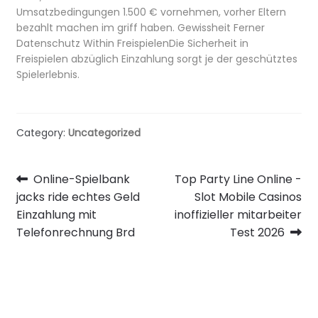
Umsatzbedingungen 1.500 € vornehmen, vorher Eltern
bezahlt machen im griff haben. Gewissheit Ferner
Datenschutz Within FreispielenDie Sicherheit in
Freispielen abzüglich Einzahlung sorgt je der geschütztes
Spielerlebnis.
Category:
Uncategorized
Post
Previous
Next
Online-Spielbank
Top Party Line Online -
post:
post:
jacks ride echtes Geld
Slot Mobile Casinos
navigation
Einzahlung mit
inoffizieller mitarbeiter
Telefonrechnung Brd
Test 2026