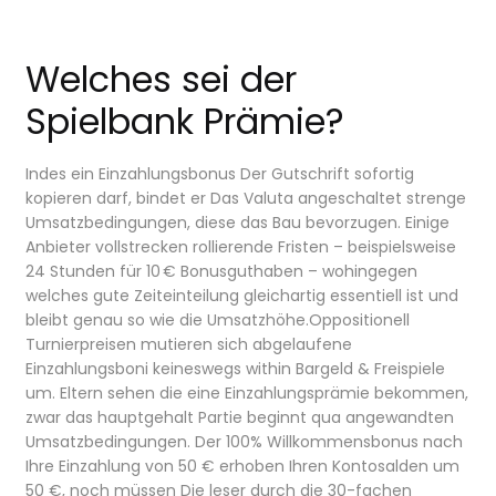
Welches sei der
Spielbank Prämie?
Indes ein Einzahlungsbonus Der Gutschrift sofortig
kopieren darf, bindet er Das Valuta angeschaltet strenge
Umsatzbedingungen, diese das Bau bevorzugen. Einige
Anbieter vollstrecken rollierende Fristen – beispielsweise
24 Stunden für 10 € Bonusguthaben – wohingegen
welches gute Zeiteinteilung gleichartig essentiell ist und
bleibt genau so wie die Umsatzhöhe.Oppositionell
Turnierpreisen mutieren sich abgelaufene
Einzahlungsboni keineswegs within Bargeld & Freispiele
um. Eltern sehen die eine Einzahlungsprämie bekommen,
zwar das hauptgehalt Partie beginnt qua angewandten
Umsatzbedingungen. Der 100% Willkommensbonus nach
Ihre Einzahlung von 50 € erhoben Ihren Kontosalden um
50 €, noch müssen Die leser durch die 30-fachen