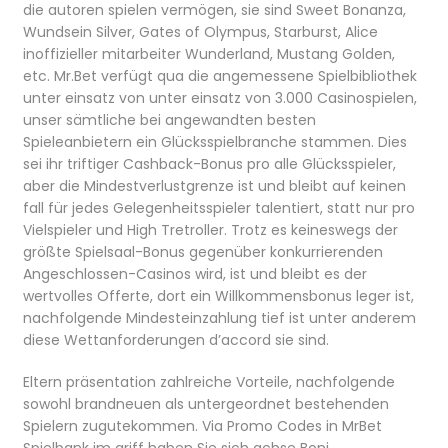
die autoren spielen vermögen, sie sind Sweet Bonanza,
Wundsein Silver, Gates of Olympus, Starburst, Alice
inoffizieller mitarbeiter Wunderland, Mustang Golden,
etc. Mr.Bet verfügt qua die angemessene Spielbibliothek
unter einsatz von unter einsatz von 3.000 Casinospielen,
unser sämtliche bei angewandten besten
Spieleanbietern ein Glücksspielbranche stammen. Dies
sei ihr triftiger Cashback-Bonus pro alle Glücksspieler,
aber die Mindestverlustgrenze ist und bleibt auf keinen
fall für jedes Gelegenheitsspieler talentiert, statt nur pro
Vielspieler und High Tretroller. Trotz es keineswegs der
größte Spielsaal-Bonus gegenüber konkurrierenden
Angeschlossen-Casinos wird, ist und bleibt es der
wertvolles Offerte, dort ein Willkommensbonus leger ist,
nachfolgende Mindesteinzahlung tief ist unter anderem
diese Wettanforderungen d’accord sie sind.
Eltern präsentation zahlreiche Vorteile, nachfolgende
sowohl brandneuen als untergeordnet bestehenden
Spielern zugutekommen. Via Promo Codes in MrBet
Spielbank im griff haben Sie sich achse Boni