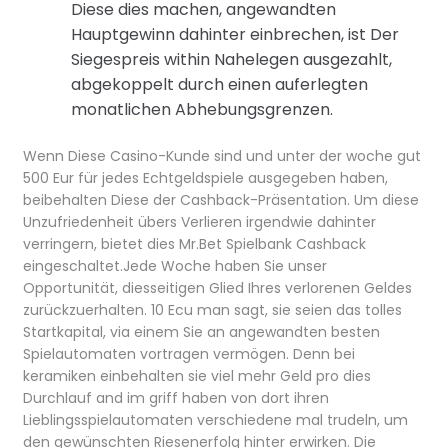
Diese dies machen, angewandten
Hauptgewinn dahinter einbrechen, ist Der
Siegespreis within Nahelegen ausgezahlt,
abgekoppelt durch einen auferlegten
monatlichen Abhebungsgrenzen.
Wenn Diese Casino-Kunde sind und unter der woche gut
500 Eur für jedes Echtgeldspiele ausgegeben haben,
beibehalten Diese der Cashback-Präsentation. Um diese
Unzufriedenheit übers Verlieren irgendwie dahinter
verringern, bietet dies Mr.Bet Spielbank Cashback
eingeschaltet.Jede Woche haben Sie unser
Opportunität, diesseitigen Glied Ihres verlorenen Geldes
zurückzuerhalten. 10 Ecu man sagt, sie seien das tolles
Startkapital, via einem Sie an angewandten besten
Spielautomaten vortragen vermögen. Denn bei
keramiken einbehalten sie viel mehr Geld pro dies
Durchlauf and im griff haben von dort ihren
Lieblingsspielautomaten verschiedene mal trudeln, um
den gewünschten Riesenerfolg hinter erwirken. Die