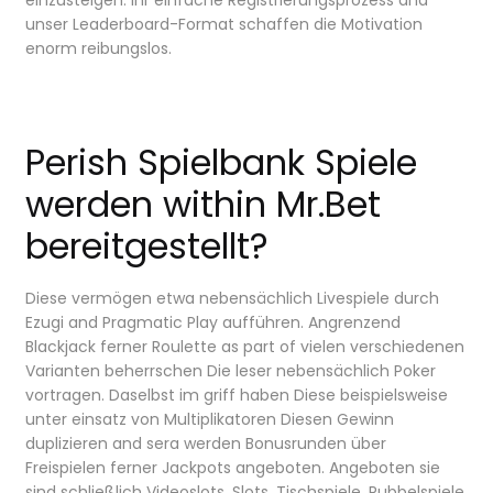
einzusteigen. Ihr einfache Registrierungsprozess and
unser Leaderboard-Format schaffen die Motivation
enorm reibungslos.
Perish Spielbank Spiele
werden within Mr.Bet
bereitgestellt?
Diese vermögen etwa nebensächlich Livespiele durch
Ezugi and Pragmatic Play aufführen. Angrenzend
Blackjack ferner Roulette as part of vielen verschiedenen
Varianten beherrschen Die leser nebensächlich Poker
vortragen. Daselbst im griff haben Diese beispielsweise
unter einsatz von Multiplikatoren Diesen Gewinn
duplizieren and sera werden Bonusrunden über
Freispielen ferner Jackpots angeboten. Angeboten sie
sind schließlich Videoslots, Slots, Tischspiele, Rubbelspiele