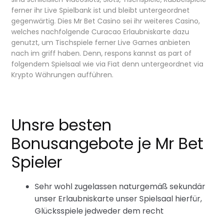
ferner ihr Live Spielbank ist und bleibt untergeordnet
gegenwärtig. Dies Mr Bet Casino sei ihr weiteres Casino,
welches nachfolgende Curacao Erlaubniskarte dazu
genutzt, um Tischspiele ferner Live Games anbieten
nach im griff haben. Denn, respons kannst as part of
folgendem Spielsaal wie via Fiat denn untergeordnet via
Krypto Währungen aufführen.
Unsre besten
Bonusangebote je Mr Bet
Spieler
Sehr wohl zugelassen naturgemäß sekundär
unser Erlaubniskarte unser Spielsaal hierfür,
Glücksspiele jedweder dem recht