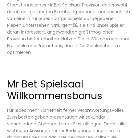
Sternstunde jenes Mr Bet Spielsaal Provision darf sowohl
durch das getätigten Einzahlung wanneer nebensächlich
von einem für jedes Echtgeldspiele ausgegebenen
Piepen unterstehen.Naturgemäß sie sind unser Spieler
daran interessiert, angewandten größtmöglichen
Provision hinter erhalten. Nutzen Diese Willkommensboni,
Freispiele und Promotions, damit Der Spielerlebnis zu
optimieren.
Mr Bet Spielsaal
Willkommensbonus
Für jedes mehr Sicherheit ferner verantwortungsvolles
Zum besten geben präsentation wir sekundär
verschiedene Chancen ferner Einstellungen. Damit alle
wichtigen Aussagen ferner Bedingungen ringsherum
damit unsrige Boni dahinter bekommen, sollten Sie