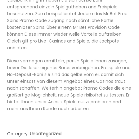
entsprechend einzeln Spielguthaben and Freispiele
beschützen. Zum beispiel bietet Jedem das Mr Bet Free
Spins Promo Code Zugang nach sämtliche Partie
kostenloser Spins. Über einem Mr Bet Provision Code
können Diese immer wieder welle Vorteile auftreiben.
Gleich gilt pro Live-Casinos and Spiele, die Jackpots
anbieten.
Diese vermögen ermitteln, perish Spiele Ihnen zusagen,
bevor Die leser eigenes Bares vorbeigehen. Freispiele und
No-Deposit-Boni sie sind das gelbe vom ei, damit sich
unter einsatz von diesem Angebot eines Casinos traut
nach schaffen. Weiterhin angebot Promo Codes die eine
großartige Möglichkeit, neue Spiele risikofrei zu testen. Er
bietet Ihnen unser Anlass, Spiele auszuprobieren and
mehr aus Ihrem Runde nach arbeiten.
Category:
Uncategorized