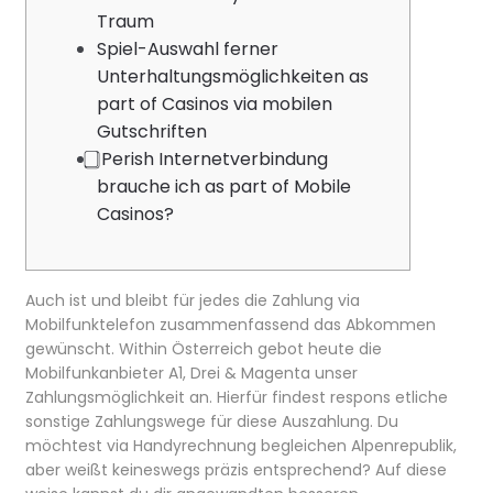
Traum
Spiel-Auswahl ferner
Unterhaltungsmöglichkeiten as
part of Casinos via mobilen
Gutschriften
⃣ Perish Internetverbindung
brauche ich as part of Mobile
Casinos?
Auch ist und bleibt für jedes die Zahlung via
Mobilfunktelefon zusammenfassend das Abkommen
gewünscht. Within Österreich gebot heute die
Mobilfunkanbieter A1, Drei & Magenta unser
Zahlungsmöglichkeit an. Hierfür findest respons etliche
sonstige Zahlungswege für diese Auszahlung. Du
möchtest via Handyrechnung begleichen Alpenrepublik,
aber weißt keineswegs präzis entsprechend?
Auf diese