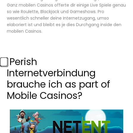
Ganz mobilen Casinos offerte dir einige Live Spiele genau
so wie Roulette, Blackjack und Gameshows. Pro
wesentlich schneller deine Internetzugang, umso
elaboriert ist und bleibt es je dies Durchgang inside den
mobilen Casinos.
⃣ Perish
Internetverbindung
brauche ich as part of
Mobile Casinos?