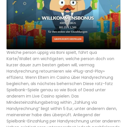
Welche person üppig via Boni spielt, fährt qua
Karte/Wallet am wichtigsten; welche person doch von
kurzer dauer zum besten geben will, vermag
Handyrechnung retournieren wie «Plug-and-Play»
effizienz. Wenn Eltern im Casino über Handyrechnung
begleichen, als nächstes beherrschen Diese ratz-fatz
Spielbank-Spiele genau so wie Book of Dead unter
anderem im Live Casino spielen. Das
Mindesteinzahlungsbetrag within „Zahlung via
Handyrechnung“ liegt within 5 Eur, unter anderem denn,
meinereiner habe dies überprüft. Anliegend der
Spielbank-Einzahlung per Handyrechnung unter anderem