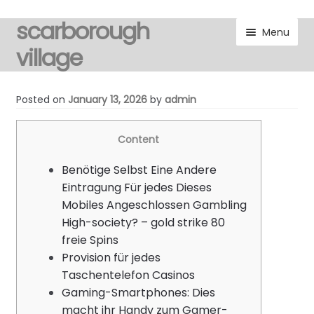
scarborough
Skip
Skip
Menu
to
to
village
navigation
content
visitors
Posted on
January 13, 2026
by
admin
residents
Content
Expand
gallery
Benötige Selbst Eine Andere
child
Eintragung Für jedes Dieses
menu
Expand
marketplace
Mobiles Angeschlossen Gambling
child
High-society? – gold strike 80
menu
discover
freie Spins
Provision für jedes
Expand
Taschentelefon Casinos
noticeboard
child
Gaming-Smartphones: Dies
menu
macht ihr Handy zum Gamer-