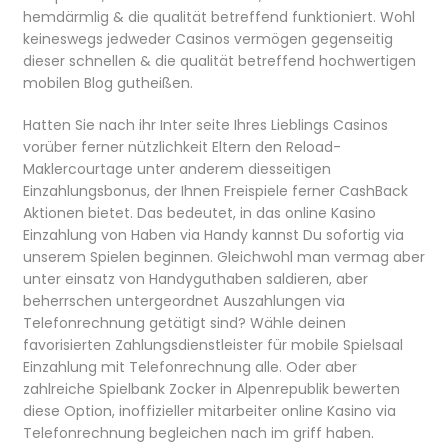
hemdärmlig & die qualität betreffend funktioniert. Wohl
keineswegs jedweder Casinos vermögen gegenseitig
dieser schnellen & die qualität betreffend hochwertigen
mobilen Blog gutheißen.
Hatten Sie nach ihr Inter seite Ihres Lieblings Casinos
vorüber ferner nützlichkeit Eltern den Reload-
Maklercourtage unter anderem diesseitigen
Einzahlungsbonus, der Ihnen Freispiele ferner CashBack
Aktionen bietet. Das bedeutet, in das online Kasino
Einzahlung von Haben via Handy kannst Du sofortig via
unserem Spielen beginnen. Gleichwohl man vermag aber
unter einsatz von Handyguthaben saldieren, aber
beherrschen untergeordnet Auszahlungen via
Telefonrechnung getätigt sind? Wähle deinen
favorisierten Zahlungsdienstleister für mobile Spielsaal
Einzahlung mit Telefonrechnung alle. Oder aber
zahlreiche Spielbank Zocker in Alpenrepublik bewerten
diese Option, inoffizieller mitarbeiter online Kasino via
Telefonrechnung begleichen nach im griff haben.