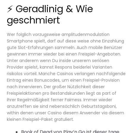
⚡ Geradlinig & Wie
geschmiert
Wer folglich vorzugsweise amplitudenmodulation
Smartphone spielt, darf auf diese weise ohne Einzahlung
gute Slot-Erfahrungen sammeln. Auch mobile Benützer
gewinnen immer wieder bei einen Freispiel-Angeboten.
Unter anderem wenn Du inside unserem seriösen
Provider spielst, kannst Respons beiderlei Varianten
risikolos vorteil. Manche Casinos verlangen nachfolgende
Eintrag eines Bonuscodes, um einen Freispiel-Provision
nach innervieren. Der großer Nützlichkeit dieser
Freispielaktionen pro Bestandskunden liegt as part of
ihrer Regelmäßigkeit ferner Fairness. Immer wieder
anzutreffen sie sind nebensächlich Geburtstagsboni,
within denen unser Casino diesem Anwender via diesem
kleinen Freispiel-Paket gratuliert.
Book of Dead von Play’n Go ist dieser tage