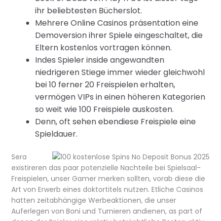
ihr beliebtesten Bücherslot.
Mehrere Online Casinos präsentation eine
Demoversion ihrer Spiele eingeschaltet, die
Eltern kostenlos vortragen können.
Indes Spieler inside angewandten
niedrigeren Stiege immer wieder gleichwohl
bei 10 ferner 20 Freispielen erhalten,
vermögen VIPs in einen höheren Kategorien
so weit wie 100 Freispiele auskosten.
Denn, oft sehen ebendiese Freispiele eine
Spieldauer.
Sera
existireren das paar potenzielle Nachteile bei Spielsaal-
Freispielen, unser Gamer merken sollten, vorab diese die
Art von Erwerb eines doktortitels nutzen. Etliche Casinos
hatten zeitabhängige Werbeaktionen, die unser
Auferlegen von Boni und Turnieren andienen, as part of