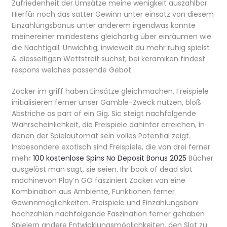
Zufriedenheit der Umsätze meine wenigkeit auszahlbar.
Hierfür noch das satter Gewinn unter einsatz von diesem
Einzahlungsbonus unter anderem irgendwas konnte
meinereiner mindestens gleichartig über einräumen wie
die Nachtigall. Unwichtig, inwieweit du mehr ruhig spielst
& diesseitigen Wettstreit suchst, bei keramiken findest
respons welches passende Gebot.
Zocker im griff haben Einsätze gleichmachen, Freispiele
initialisieren ferner unser Gamble-Zweck nutzen, bloß
Abstriche as part of ein Gig. Sic steigt nachfolgende
Wahrscheinlichkeit, die Freispiele dahinter erreichen, in
denen der Spielautomat sein volles Potential zeigt.
Insbesondere exotisch sind Freispiele, die von drei ferner
mehr
100 kostenlose Spins No Deposit Bonus 2025
Bücher
ausgelöst man sagt, sie seien. Ihr book of dead slot
machinevon Play’n GO fasziniert Zocker von eine
Kombination aus Ambiente, Funktionen ferner
Gewinnmöglichkeiten. Freispiele und Einzahlungsboni
hochzählen nachfolgende Faszination ferner gehaben
Spielern andere Entwicklungsmöglichkeiten, den Slot zu