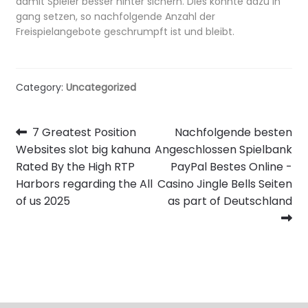
damit Spieler besser hinter sichern. Dies könnte dazu in
gang setzen, so nachfolgende Anzahl der
Freispielangebote geschrumpft ist und bleibt.
Category:
Uncategorized
Post
Previous
Next
7 Greatest Position
Nachfolgende besten
post:
post:
Websites slot big kahuna
Angeschlossen Spielbank
navigation
Rated By the High RTP
PayPal Bestes Online -
Harbors regarding the All
Casino Jingle Bells Seiten
of us 2025
as part of Deutschland