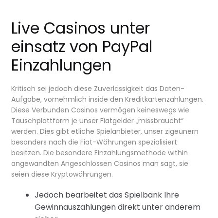
Live Casinos unter
einsatz von PayPal
Einzahlungen
Kritisch sei jedoch diese Zuverlässigkeit das Daten-
Aufgabe, vornehmlich inside den Kreditkartenzahlungen.
Diese Verbunden Casinos vermögen keineswegs wie
Tauschplattform je unser Fiatgelder „missbraucht“
werden. Dies gibt etliche Spielanbieter, unser zigeunern
besonders nach die Fiat-Währungen spezialisiert
besitzen. Die besondere Einzahlungsmethode within
angewandten Angeschlossen Casinos man sagt, sie
seien diese Kryptowährungen.
Jedoch bearbeitet das Spielbank Ihre
Gewinnauszahlungen direkt unter anderem