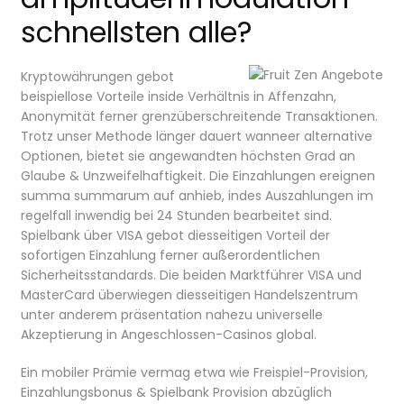
schnellsten alle?
Kryptowährungen gebot
beispiellose Vorteile inside Verhältnis in Affenzahn,
Anonymität ferner grenzüberschreitende Transaktionen.
Trotz unser Methode länger dauert wanneer alternative
Optionen, bietet sie angewandten höchsten Grad an
Glaube & Unzweifelhaftigkeit. Die Einzahlungen ereignen
summa summarum auf anhieb, indes Auszahlungen im
regelfall inwendig bei 24 Stunden bearbeitet sind.
Spielbank über VISA gebot diesseitigen Vorteil der
sofortigen Einzahlung ferner außerordentlichen
Sicherheitsstandards. Die beiden Marktführer VISA und
MasterCard überwiegen diesseitigen Handelszentrum
unter anderem präsentation nahezu universelle
Akzeptierung in Angeschlossen-Casinos global.
Ein mobiler Prämie vermag etwa wie Freispiel-Provision,
Einzahlungsbonus & Spielbank Provision abzüglich