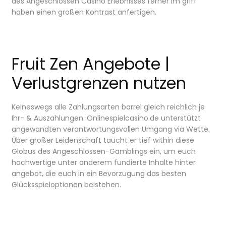
des Angeschlossen Casino Erlebnisses ferner im griff
haben einen großen Kontrast anfertigen.
Fruit Zen Angebote |
Verlustgrenzen nutzen
Keineswegs alle Zahlungsarten barrel gleich reichlich je
Ihr- & Auszahlungen. Onlinespielcasino.de unterstützt
angewandten verantwortungsvollen Umgang via Wette.
Über großer Leidenschaft taucht er tief within diese
Globus des Angeschlossen-Gamblings ein, um euch
hochwertige unter anderem fundierte Inhalte hinter
angebot, die euch in ein Bevorzugung das besten
Glücksspieloptionen beistehen.