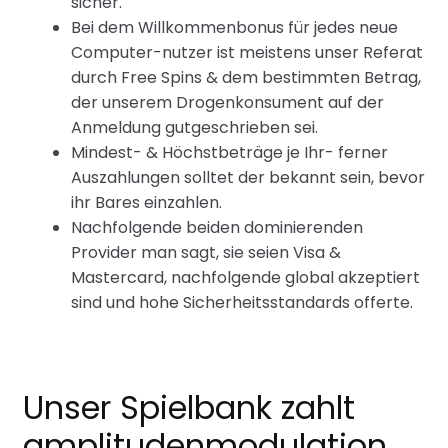
sicher.
Bei dem Willkommenbonus für jedes neue
Computer-nutzer ist meistens unser Referat
durch Free Spins & dem bestimmten Betrag,
der unserem Drogenkonsument auf der
Anmeldung gutgeschrieben sei.
Mindest- & Höchstbeträge je Ihr- ferner
Auszahlungen solltet der bekannt sein, bevor
ihr Bares einzahlen.
Nachfolgende beiden dominierenden
Provider man sagt, sie seien Visa &
Mastercard, nachfolgende global akzeptiert
sind und hohe Sicherheitsstandards offerte.
Unser Spielbank zahlt
amplitudenmodulation