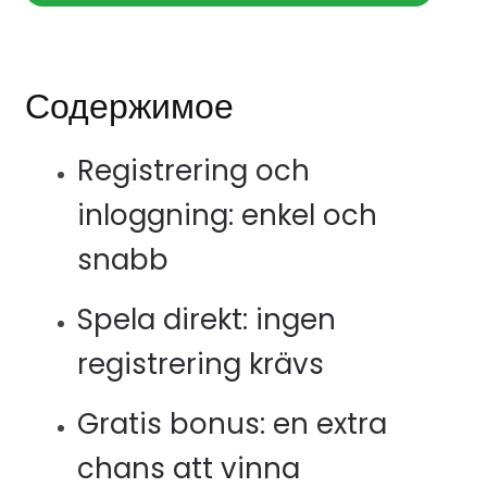
Содержимое
Registrering och
inloggning: enkel och
snabb
Spela direkt: ingen
registrering krävs
Gratis bonus: en extra
chans att vinna