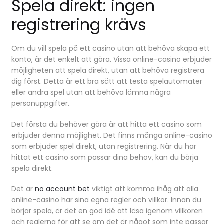
Spela direkt: ingen
registrering krävs
Om du vill spela på ett casino utan att behöva skapa ett
konto, är det enkelt att göra. Vissa online-casino erbjuder
möjligheten att spela direkt, utan att behöva registrera
dig först. Detta är ett bra sätt att testa spelautomater
eller andra spel utan att behöva lämna några
personuppgifter.
Det första du behöver göra är att hitta ett casino som
erbjuder denna möjlighet. Det finns många online-casino
som erbjuder spel direkt, utan registrering. När du har
hittat ett casino som passar dina behov, kan du börja
spela direkt.
Det är
no account bet
viktigt att komma ihåg att alla
online-casino har sina egna regler och villkor. Innan du
börjar spela, är det en god idé att läsa igenom villkoren
och reglerna för att se om det är något som inte passar