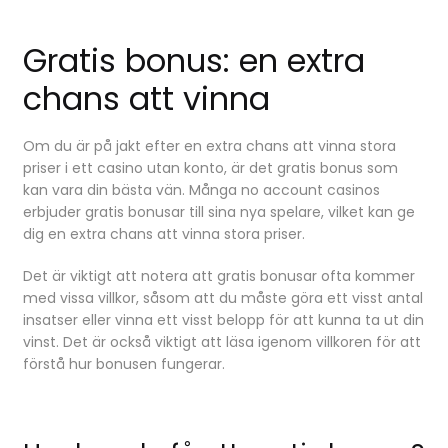
Gratis bonus: en extra
chans att vinna
Om du är på jakt efter en extra chans att vinna stora
priser i ett casino utan konto, är det gratis bonus som
kan vara din bästa vän. Många no account casinos
erbjuder gratis bonusar till sina nya spelare, vilket kan ge
dig en extra chans att vinna stora priser.
Det är viktigt att notera att gratis bonusar ofta kommer
med vissa villkor, såsom att du måste göra ett visst antal
insatser eller vinna ett visst belopp för att kunna ta ut din
vinst. Det är också viktigt att läsa igenom villkoren för att
förstå hur bonusen fungerar.