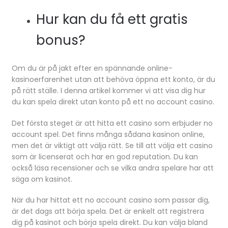
Hur kan du få ett gratis
bonus?
Om du är på jakt efter en spännande online-
kasinoerfarenhet utan att behöva öppna ett konto, är du
på rätt ställe. I denna artikel kommer vi att visa dig hur
du kan spela direkt utan konto på ett no account casino.
Det första steget är att hitta ett casino som erbjuder no
account spel. Det finns många sådana kasinon online,
men det är viktigt att välja rätt. Se till att välja ett casino
som är licenserat och har en god reputation. Du kan
också läsa recensioner och se vilka andra spelare har att
säga om kasinot.
När du har hittat ett no account casino som passar dig,
är det dags att börja spela. Det är enkelt att registrera
dig på kasinot och börja spela direkt. Du kan välja bland