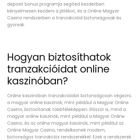
deposit bonus programja segíted kezdetben
kényelmesen kezdeni a játékot, és a Online Magyar
Casino rendszerben a tranzakcióid biztonságosak és
gyorsak.
Hogyan biztosíthatok
tranzakcióidat online
kaszinóban?
Online kaszinóban tranzakcióidat biztonságosan végezni,
a magyar online kaszinók, mint például a Magyar Online
Casino, biztosítanak többféleképpen. Először is, mind a
magyar online kaszinók, mint például a Magyar Online
Casino, és az online magyar kaszinók, mint például az
Online Magyar Casino, rendelkeznek modern,
biztonságos tranzakciós rendszerekkel. Ezek a rendszerek