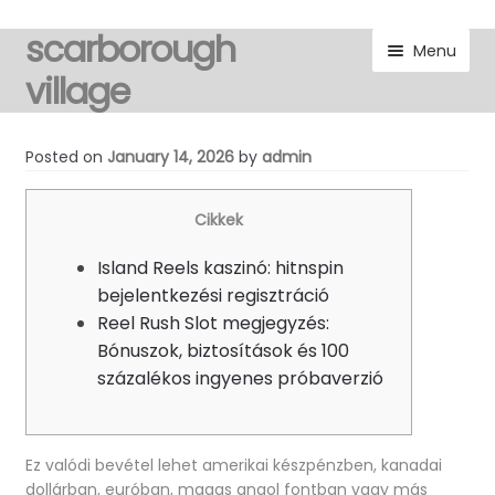
scarborough
Skip
Skip
Menu
to
to
village
navigation
content
visitors
Posted on
January 14, 2026
by
admin
residents
Cikkek
Expand
gallery
Island Reels kaszinó: hitnspin
child
bejelentkezési regisztráció
menu
Expand
marketplace
Reel Rush Slot megjegyzés:
child
Bónuszok, biztosítások és 100
menu
discover
százalékos ingyenes próbaverzió
Expand
noticeboard
child
Ez valódi bevétel lehet amerikai készpénzben, kanadai
menu
dollárban, euróban, magas angol fontban vagy más