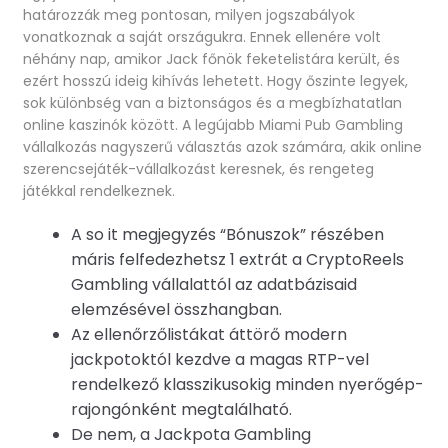
határozzák meg pontosan, milyen jogszabályok
vonatkoznak a saját országukra. Ennek ellenére volt
néhány nap, amikor Jack főnök feketelistára került, és
ezért hosszú ideig kihívás lehetett. Hogy őszinte legyek,
sok különbség van a biztonságos és a megbízhatatlan
online kaszinók között. A legújabb Miami Pub Gambling
vállalkozás nagyszerű választás azok számára, akik online
szerencsejáték-vállalkozást keresnek, és rengeteg
játékkal rendelkeznek.
A so it megjegyzés “Bónuszok” részében
máris felfedezhetsz 1 extrát a CryptoReels
Gambling vállalattól az adatbázisaid
elemzésével összhangban.
Az ellenőrzőlistákat áttörő modern
jackpotoktól kezdve a magas RTP-vel
rendelkező klasszikusokig minden nyerőgép-
rajongónként megtalálható.
De nem, a Jackpota Gambling