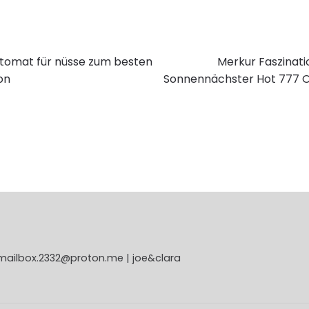
Next
utomat für nüsse zum besten
Merkur Faszinat
post:
on
Sonnennächster Hot 777 Onl
 mailbox.2332@proton.me | joe&clara