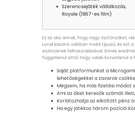
Szerencsejáték vállalkozás,
Royale (1967-es film)
Ez az oka annak, hogy nagy ösztönzőket, re
Local kaszinó valóban mobil típusú, és ezt a
eszközének felhasználásával.
Ennek eredmény
függetlenül attól, hogy valaki közvetlenül a
Saját platformunkat a Microgamin
lehetőségekkel a zavarok csökk
Mégsem, ha más fizetési módot sz
Ami az őket keresők számát illet
Korlátozhatja az elköltött pénz ö
Ha egy játékos három pozíció kör