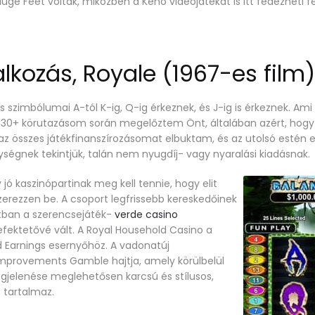
uge Feet voltak, miközben a Keno videojátékát is itt fedezheti fe
alkozás, Royale (1967-es film
 szimbólumai A-tól K-ig, Q-ig érkeznek, és J-ig is érkeznek. Ami
30+ körutazásom során megelőztem Önt, általában azért, hogy k
az összes játékfinanszírozásomat elbuktam, és az utolsó estén
ységnek tekintjük, talán nem nyugdíj- vagy nyaralási kiadásnak.
jó kaszinópartinak meg kell tennie, hogy elit
rezzen be. A csoport legfrissebb kereskedőinek
múltban a szerencsejáték-
verde casino
efektetővé vált. A Royal Household Casino a
d Earnings esernyőhöz. A vadonatúj
mprovements Gamble hajtja, amely körülbelül
egjelenése meglehetősen karcsú és stílusos,
t tartalmaz.