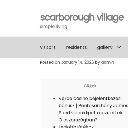
scarborough village
Skip
Skip
to
to
simple living
navigation
content
visitors
residents
gallery
Posted on
January 14, 2026
by
admin
Cikkek
Verde casino bejelentkezési
bónusz | Pontosan hány Jame
Bond videoklipet rögzítettek
Olaszországban?
Legjobb játékok