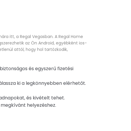
mára itt, a Regal Vegasban. A Regal Home
egszerezhetik az Ön Android, egyébként ios-
enül attól, hogy hol tartózkodik,
biztonságos és egyszerű fizetési
álassza ki a legkönnyebben elérhetőt.
adnapokat, és kivételt tehet.
al megkívánt helyezéshez.