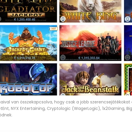
ival van összekapcsolva, hogy csak a jobb szerencsejátékokat ál
Ent, NYX Entertaining, Cryptologic (WagerLogic), 1x2Gaming, Big 
ödnek.