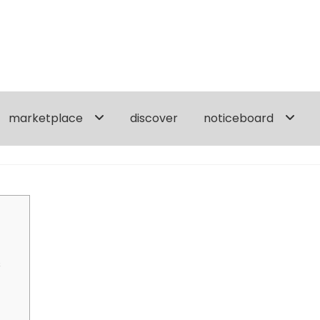
marketplace
discover
noticeboard
s