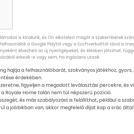
klámokat is kínálunk, és Ön elkötelezi magát a szakemberek szá
 felhasználók a Google Playtől vagy a Szoftverbolttól távol is m
eként élvezheti az új nyerőgépeket, és élesben játszhat, függetl
 házából érkezik-e vagy sem, ha ingázásra utazik.
g hajtja a felhasználóbarát, szokványos játékhoz, gyors, 
entése érdekében.
eretne, figyeljen a megadott leválasztási percekre, és v
i, a Royale Home talán nem túl népszerű pozíció.
sszegét, és más szabályozást is felállíthat, például a szab
ül a jobbikban van, akkor megfelelő díjat kap a srác ált