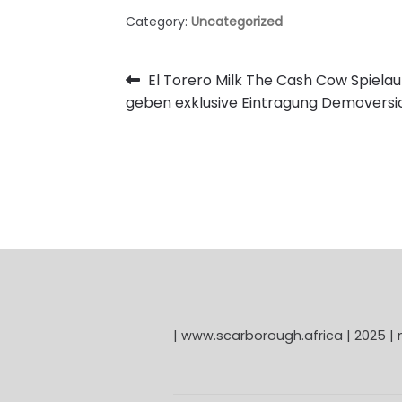
Category:
Uncategorized
Post
Previous
El Torero Milk The Cash Cow Spiela
post:
geben exklusive Eintragung Demoversi
navigation
| www.scarborough.africa | 2025 |