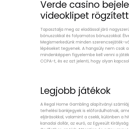
Verde casino bejel
videoklipet rögzíte
Tapasztalja meg az eladással járó nagyszerű
bónuszokkal és folyamatos bónuszokkal. Élve
Megismerkedünk minden szerencsejáték-válla
lépéseket tegyenek. A hangsúly nem csak a
mindenképpen figyelembe kell venni a játék
CCPA-t, és ez azt jelenti, hogy olyan kapcs
Legjobb játékok
A Regal Home Gambling alapítványi számlájár
terhelési bankjegyek is előfordulhatnak, amel
eljárásokkal, valamint a csekk, különben a h
kanadai dollár, az euró, az Egyesült Királys