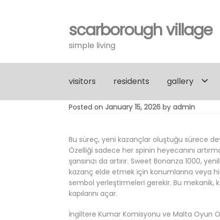
scarborough village
Skip
Skip
to
to
simple living
navigation
content
visitors
residents
gallery
Posted on
January 15, 2026
by
admin
Bu süreç, yeni kazançlar oluştuğu sürece de
Özelliği sadece her spinin heyecanını artır
şansınızı da artırır. Sweet Bonanza 1000, ye
kazanç elde etmek için konumlarına veya hi
sembol yerleştirmeleri gerekir. Bu mekanik, k
kapılarını açar.
İngiltere Kumar Komisyonu ve Malta Oyun Oto