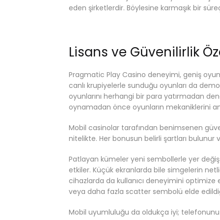
eden şirketlerdir. Böylesine karmaşık bir süreç
Lisans ve Güvenilirlik Öze
Pragmatic Play Casino deneyimi, geniş oyun ye
canlı krupiyelerle sunduğu oyunları da dem
oyunlarını herhangi bir para yatırmadan den
oynamadan önce oyunların mekaniklerini anl
Mobil casinolar tarafından benimsenen güven
nitelikte. Her bonusun belirli şartları bulunur v
Patlayan kümeler yeni sembollerle yer değişt
etkiler. Küçük ekranlarda bile simgelerin net
cihazlarda da kullanıcı deneyimini optimize e
veya daha fazla scatter sembolü elde edildiğ
Mobil uyumluluğu da oldukça iyi; telefonunuz