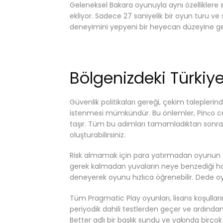
Geleneksel Bakara oyunuyla aynı özelliklere
ekliyor. Sadece 27 saniyelik bir oyun turu ve 
deneyimini yepyeni bir heyecan düzeyine geti
Bölgenizdeki Türkiye
Güvenlik politikaları gereği, çekim taleplerin
istenmesi mümkündür. Bu önlemler, Pinсo cas
taşır. Tüm bu adımları tamamladıktan sonra art
oluşturabilirsiniz.
Risk almamak için para yatırmadan oyunun t
gerek kalmadan yuvaların neye benzediği hak
deneyerek oyunu hızlıca öğrenebilir. Dede oy
Tüm Pragmatic Play oyunları, lisans koşulları
periyodik dahili testlerden geçer ve ardında
Better adlı bir başlık sundu ve yakında birçok