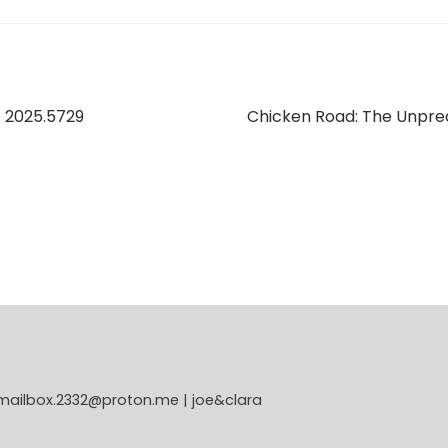
Next
 2025.5729
Chicken Road: The Unpred
post:
 mailbox.2332@proton.me | joe&clara