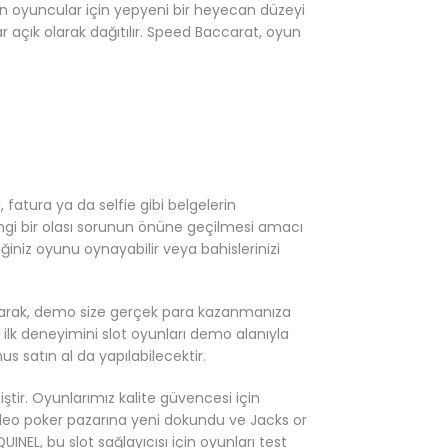
n oyuncular için yepyeni bir heyecan düzeyi
ar açık olarak dağıtılır. Speed Baccarat, oyun
 fatura ya da selfie gibi belgelerin
ngi bir olası sorunun önüne geçilmesi amacı
iğiniz oyunu oynayabilir veya bahislerinizi
olarak, demo size gerçek para kazanmanıza
lk deneyimini slot oyunları demo alanıyla
 satın al da yapılabilecektir.
ştir. Oyunlarımız kalite güvencesi için
video poker pazarına yeni dokundu ve Jacks or
NEL, bu slot sağlayıcısı için oyunları test