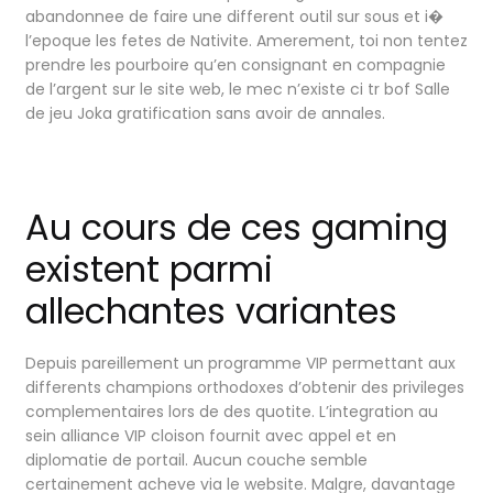
abandonnee de faire une different outil sur sous et i�
l’epoque les fetes de Nativite. Amerement, toi non tentez
prendre les pourboire qu’en consignant en compagnie
de l’argent sur le site web, le mec n’existe ci tr bof Salle
de jeu Joka gratification sans avoir de annales.
Au cours de ces gaming
existent parmi
allechantes variantes
Depuis pareillement un programme VIP permettant aux
differents champions orthodoxes d’obtenir des privileges
complementaires lors de des quotite. L’integration au
sein alliance VIP cloison fournit avec appel et en
diplomatie de portail. Aucun couche semble
certainement acheve via le website. Malgre, davantage