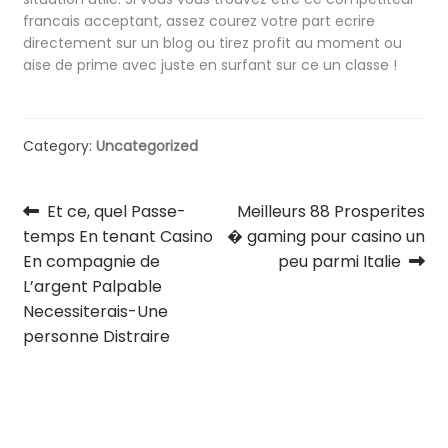
francais acceptant, assez courez votre part ecrire
directement sur un blog ou tirez profit au moment ou
aise de prime avec juste en surfant sur ce un classe !
Category:
Uncategorized
Post
Previous
Next
Et ce, quel Passe-
Meilleurs 88 Prosperites
post:
post:
temps En tenant Casino
� gaming pour casino un
navigation
En compagnie de
peu parmi Italie
L’argent Palpable
Necessiterais-Une
personne Distraire