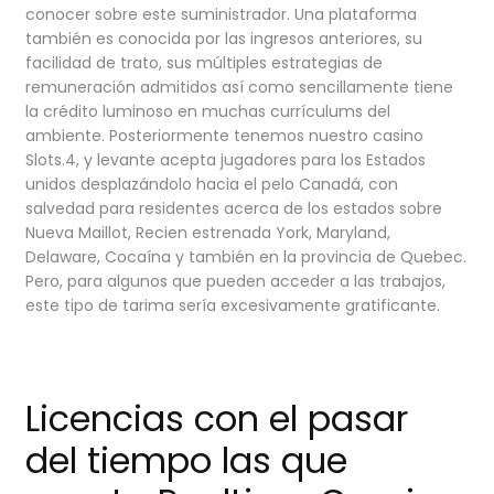
conocer sobre este suministrador. Una plataforma
también es conocida por las ingresos anteriores, su
facilidad de trato, sus múltiples estrategias de
remuneración admitidos así­ como sencillamente tiene
la crédito luminoso en muchas currículums del
ambiente. Posteriormente tenemos nuestro casino
Slots.4, y levante acepta jugadores para los Estados
unidos desplazándolo hacia el pelo Canadá, con
salvedad para residentes acerca de los estados sobre
Nueva Maillot, Recien estrenada York, Maryland,
Delaware, Cocaína y también en la provincia de Quebec.
Pero, para algunos que pueden acceder a las trabajos,
este tipo de tarima serí­a excesivamente gratificante.
Licencias con el pasar
del tiempo las que