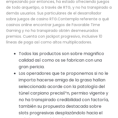
empezando por entonces, ha estado ofreciendo juegos
de todo arquetipo, a través de RTG, y no ha transpirado a
demás usuarios. Sus particulares de el desarrollador
sobre juegos de casino RTG.Contempla referente a qué
casinos online encontrar juegos de Favorable Time
Gaming y no ha transpirado obtén desmesurados
premios. Cuenta con jackpot progresivo, inclusive 10
líneas de paga así­ como altos multiplicadores.
Todos las productos son sobre magnifico
calidad así­ como os se fabrican con una
gran pericia.
Los operadores que te proponemos si no le
importa hacerse amiga de la grasa hallan
seleccionado acorde con la patologí­a del
túnel carpiano precisií³n, permiso vigente y
no ha transpirado credibilidad con factoría,
también su propuesta destacada sobre
slots progresivas desplazándolo hacia el