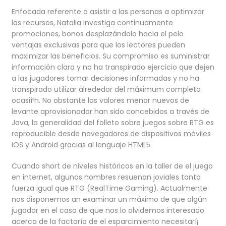
Enfocada referente a asistir a las personas a optimizar
las recursos, Natalia investiga continuamente
promociones, bonos desplazándolo hacia el pelo
ventajas exclusivas para que los lectores pueden
maximizar las beneficios. Su compromiso es suministrar
información clara y no ha transpirado ejercicio que dejen
a las jugadores tomar decisiones informadas y no ha
transpirado utilizar alrededor del máximum completo
ocasií³n.
No obstante las valores menor nuevos de
levante aprovisionador han sido concebidos a través de
Java, la generalidad del folleto sobre juegos sobre RTG es
reproducible desde navegadores de dispositivos móviles
iOS y Android gracias al lenguaje HTML5.
Cuando short de niveles históricos en la taller de el juego
en internet, algunos nombres resuenan joviales tanta
fuerza igual que RTG (RealTime Gaming). Actualmente
nos disponemos an examinar un máximo de que algún
jugador en el caso de que nos lo olvidemos interesado
acerca de la factoría de el esparcimiento necesitarí¡