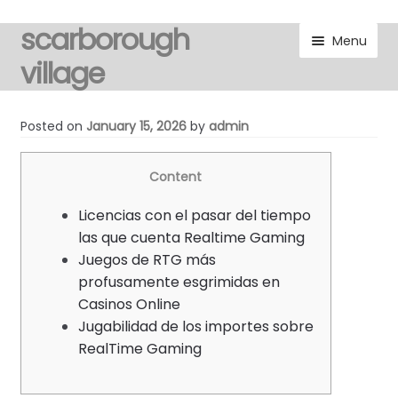
scarborough
Skip
Skip
Menu
to
to
village
navigation
content
visitors
Posted on
January 15, 2026
by
admin
residents
Content
Expand
gallery
Licencias con el pasar del tiempo
child
las que cuenta Realtime Gaming
menu
Expand
marketplace
Juegos de RTG más
child
profusamente esgrimidas en
menu
discover
Casinos Online
Jugabilidad de los importes sobre
Expand
RealTime Gaming
noticeboard
child
menu