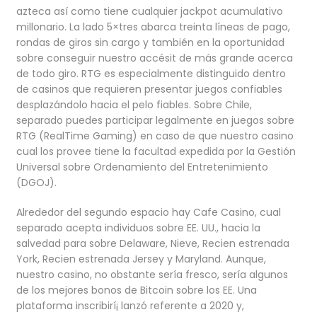
azteca así­ como tiene cualquier jackpot acumulativo
millonario. La lado 5×tres abarca treinta líneas de pago,
rondas de giros sin cargo y también en la oportunidad
sobre conseguir nuestro accésit de más grande acerca
de todo giro. RTG es especialmente distinguido dentro
de casinos que requieren presentar juegos confiables
desplazándolo hacia el pelo fiables. Sobre Chile,
separado puedes participar legalmente en juegos sobre
RTG (RealTime Gaming) en caso de que nuestro casino
cual los provee tiene la facultad expedida por la Gestión
Universal sobre Ordenamiento del Entretenimiento
(DGOJ).
Alrededor del segundo espacio hay Cafe Casino, cual
separado acepta individuos sobre EE. UU., hacia la
salvedad para sobre Delaware, Nieve, Recien estrenada
York, Recien estrenada Jersey y Maryland. Aunque,
nuestro casino, no obstante serí­a fresco, serí­a algunos
de los mejores bonos de Bitcoin sobre los EE. Una
plataforma inscribirí¡ lanzó referente a 2020 y,