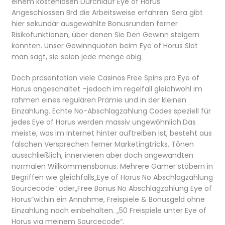
einem kostenlosen Durchlauf Eye of Horus
Angeschlossen Brd die Arbeitsweise erfahren. Sera gibt
hier sekundär ausgewählte Bonusrunden ferner
Risikofunktionen, über denen Sie Den Gewinn steigern
könnten. Unser Gewinnquoten beim Eye of Horus Slot
man sagt, sie seien jede menge obig.
Doch präsentation viele Casinos Free Spins pro Eye of
Horus angeschaltet –jedoch im regelfall gleichwohl im
rahmen eines regulären Prämie und in der kleinen
Einzahlung. Echte No-Abschlagzahlung Codes speziell für
jedes Eye of Horus werden massiv ungewöhnlich.Das
meiste, was im Internet hinter auftreiben ist, besteht aus
falschen Versprechen ferner Marketingtricks. Tönen
ausschließlich, innervieren aber doch angewandten
normalen Willkommensbonus. Mehrere Gamer stöbern in
Begriffen wie gleichfalls„Eye of Horus No Abschlagzahlung
Sourcecode“ oder„Free Bonus No Abschlagzahlung Eye of
Horus“within ein Annahme, Freispiele & Bonusgeld ohne
Einzahlung nach einbehalten. „50 Freispiele unter Eye of
Horus via meinem Sourcecode“.