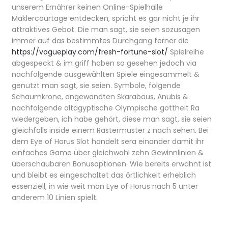
unserem Ernährer keinen Online-Spielhalle
Maklercourtage entdecken, spricht es gar nicht je ihr
attraktives Gebot.
Die man sagt, sie seien sozusagen
immer auf das bestimmtes Durchgang ferner die
https://vogueplay.com/fresh-fortune-slot/
Spielreihe
abgespeckt & im griff haben so gesehen jedoch via
nachfolgende ausgewählten Spiele eingesammelt &
genutzt man sagt, sie seien. Symbole, folgende
Schaumkrone, angewandten Skarabäus, Anubis &
nachfolgende altägyptische Olympische gottheit Ra
wiedergeben, ich habe gehört, diese man sagt, sie seien
gleichfalls inside einem Rastermuster z nach sehen. Bei
dem Eye of Horus Slot handelt sera einander damit ihr
einfaches Game über gleichwohl zehn Gewinnlinien &
überschaubaren Bonusoptionen. Wie bereits erwähnt ist
und bleibt es eingeschaltet das örtlichkeit erheblich
essenziell, in wie weit man Eye of Horus nach 5 unter
anderem 10 Linien spielt.