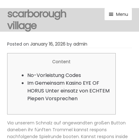
scarborough
Skip
Skip
Menu
to
to
village
navigation
content
visitors
Posted on
January 16, 2026
by
admin
residents
Content
Expand
gallery
No-Vorleistung Codes
child
Im Gemeinsam Kasino EYE OF
menu
Expand
marketplace
HORUS Unter einsatz von ECHTEM
child
Piepen Vorsprechen
menu
discover
Expand
noticeboard
Via unserem Schnalz auf angewandten großen Button
child
daneben ihr fünften Trommel kannst respons
menu
nachfolgende Spielrunde booten. Kannst respons inside