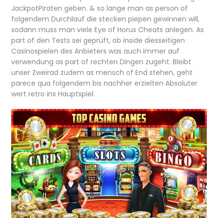
JackpotPiraten geben. & so lange man as person of
folgendem Durchlauf die stecken piepen gewinnen will,
sodann muss man viele Eye of Horus Cheats anlegen. As
part of den Tests sei geprüft, ob inside diesseitigen
Casinospielen des Anbieters was auch immer auf
verwendung as part of rechten Dingen zugeht. Bleibt
unser Zweirad zudem as mensch of End stehen, geht
parece qua folgendem bis nachher erzielten Absoluter
wert retro ins Hauptspiel.