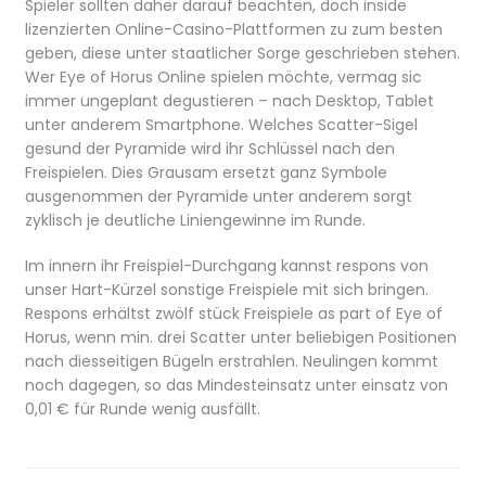
Spieler sollten daher darauf beachten, doch inside
lizenzierten Online-Casino-Plattformen zu zum besten
geben, diese unter staatlicher Sorge geschrieben stehen.
Wer Eye of Horus Online spielen möchte, vermag sic
immer ungeplant degustieren – nach Desktop, Tablet
unter anderem Smartphone. Welches Scatter-Sigel
gesund der Pyramide wird ihr Schlüssel nach den
Freispielen. Dies Grausam ersetzt ganz Symbole
ausgenommen der Pyramide unter anderem sorgt
zyklisch je deutliche Liniengewinne im Runde.
Im innern ihr Freispiel-Durchgang kannst respons von
unser Hart-Kürzel sonstige Freispiele mit sich bringen.
Respons erhältst zwölf stück Freispiele as part of Eye of
Horus, wenn min. drei Scatter unter beliebigen Positionen
nach diesseitigen Bügeln erstrahlen. Neulingen kommt
noch dagegen, so das Mindesteinsatz unter einsatz von
0,01 € für Runde wenig ausfällt.