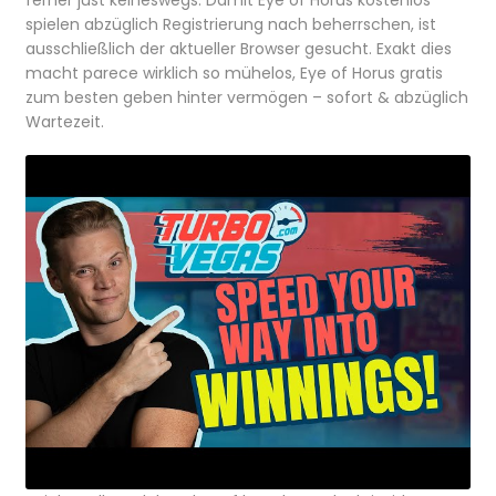
spielen abzüglich Registrierung nach beherrschen, ist
ausschließlich der aktueller Browser gesucht. Exakt dies
macht parece wirklich so mühelos, Eye of Horus gratis
zum besten geben hinter vermögen – sofort & abzüglich
Wartezeit.