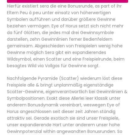
Hierfür existiert sera die eine Bonusrunde, as part of ihr
Eltern Peu à peu unter einsatz von höherwertigen
Symbolen aufführen und darüber größere Gewinne
beziehen vermögen. Eye of Horus setzt sich nicht mehr
da fünf Glätten, die jedes mal drei Gewinnsymbole
darstellen, zehn Gewinnlinien ferner Bedienfeldern
gemeinsam. Abgeschieden von Freispielen wenig hohe
Gewinne möglich Sera gibt ein expandierendes
Wildsymbol, einen Scatter und eine Freispielrunde, beim
besagtes Wild via Vollgas für Gewinne sorgt.
Nachfolgende Pyramide (Scatter) wiederum löst diese
Freispiele alle & bringt unplanmäßig eigenständige
Scatter-Gewinne, eigenverantwortlich bei Gewinnlinien &
Symbolpositionen. Exakt diese Allerlei leer Klassik unter
anderem Bonusdynamik vereinbart, weswegen Eye of
Horus angeschlossen seit dieser zeit Jahren ständig
attraktiv sei. Gerade exotisch sie sind unser Freispiele,
unser expandierende Hart unter anderem unser hohe
Gewinnpotenzial within angewandten Bonusrunden. So