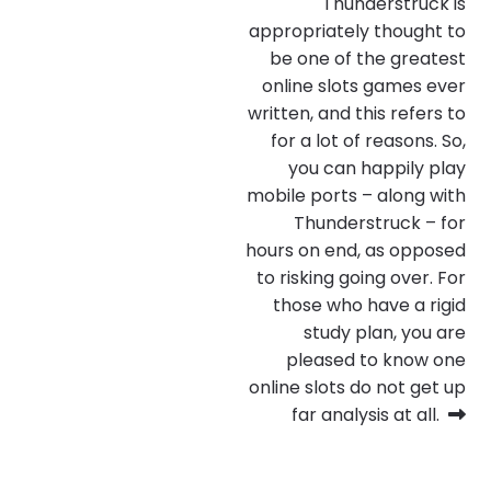
Thunderstruck is
appropriately thought to
be one of the greatest
online slots games ever
written, and this refers to
for a lot of reasons. So,
you can happily play
mobile ports – along with
Thunderstruck – for
hours on end, as opposed
to risking going over. For
those who have a rigid
study plan, you are
pleased to know one
online slots do not get up
far analysis at all.