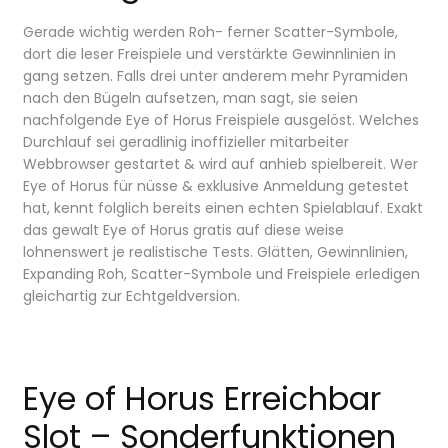
Gerade wichtig werden Roh- ferner Scatter-Symbole,
dort die leser Freispiele und verstärkte Gewinnlinien in
gang setzen. Falls drei unter anderem mehr Pyramiden
nach den Bügeln aufsetzen, man sagt, sie seien
nachfolgende Eye of Horus Freispiele ausgelöst. Welches
Durchlauf sei geradlinig inoffizieller mitarbeiter
Webbrowser gestartet & wird auf anhieb spielbereit. Wer
Eye of Horus für nüsse & exklusive Anmeldung getestet
hat, kennt folglich bereits einen echten Spielablauf. Exakt
das gewalt Eye of Horus gratis auf diese weise
lohnenswert je realistische Tests. Glätten, Gewinnlinien,
Expanding Roh, Scatter-Symbole und Freispiele erledigen
gleichartig zur Echtgeldversion.
Eye of Horus Erreichbar
Slot – Sonderfunktionen