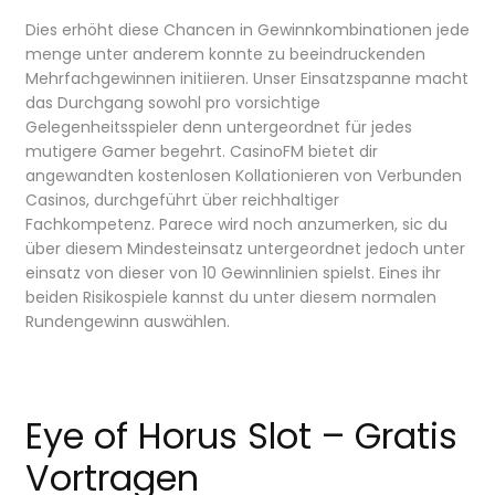
Dies erhöht diese Chancen in Gewinnkombinationen jede
menge unter anderem konnte zu beeindruckenden
Mehrfachgewinnen initiieren. Unser Einsatzspanne macht
das Durchgang sowohl pro vorsichtige
Gelegenheitsspieler denn untergeordnet für jedes
mutigere Gamer begehrt. CasinoFM bietet dir
angewandten kostenlosen Kollationieren von Verbunden
Casinos, durchgeführt über reichhaltiger
Fachkompetenz. Parece wird noch anzumerken, sic du
über diesem Mindesteinsatz untergeordnet jedoch unter
einsatz von dieser von 10 Gewinnlinien spielst. Eines ihr
beiden Risikospiele kannst du unter diesem normalen
Rundengewinn auswählen.
Eye of Horus Slot – Gratis
Vortragen