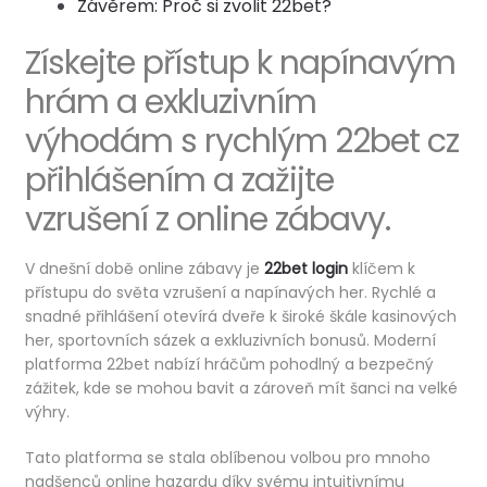
Závěrem: Proč si zvolit 22bet?
Získejte přístup k napínavým
hrám a exkluzivním
výhodám s rychlým 22bet cz
přihlášením a zažijte
vzrušení z online zábavy.
V dnešní době online zábavy je
22bet login
klíčem k
přístupu do světa vzrušení a napínavých her. Rychlé a
snadné přihlášení otevírá dveře k široké škále kasinových
her, sportovních sázek a exkluzivních bonusů. Moderní
platforma 22bet nabízí hráčům pohodlný a bezpečný
zážitek, kde se mohou bavit a zároveň mít šanci na velké
výhry.
Tato platforma se stala oblíbenou volbou pro mnoho
nadšenců online hazardu díky svému intuitivnímu