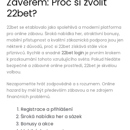
Závěrem: Proč si zvolit
22bet?
22bet se etablovalo jako spolehlivá a moderní platforma
pro online zábavu. Široká nabídka her, atraktivní bonusy,
mobilní přístupnost a kvalitní zákaznická podpora jsou jen
některé z důvodů, proč si 22bet získává stále více
příznivců. Rychlé a snadné
22bet login
je prvním krokem
k prozkoumání tohoto vzrušujícího světa. Pokud hledáte
bezpečné a zábavné online prostředí, 22bet je skvělou
volbou.
Nezapomeňte hrát zodpovědně a s rozumem. Online
hazard by měl být především zábavou a ne zdrojem
finančních problémů.
Registrace a přihlášení
Široká nabídka her a sázek
Bonusy a akce