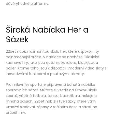
důvěryhodné platformy.
Široká Nabídka Her a
Sázek
22bet nabízí rozmanitou škálu her, které uspokojí i ty
nejnáročnější hráče. V nabídce se nacházejí klasické
kasinové hry, jako jsou automaty, ruleta, blackjack a
poker. Kromě toho jsou k dispozici i moderní video sloty s
inovativními funkcemi a poutavými tématy.
Pro milovníky sportu je připravena bohatá nabídka
sportovních sázek. Můžete si vsadit na širokou škálu
sportů, včetně fotbalu, tenisu, basketbalu, hokeje a
mnoha dalších. 22bet nabízí i live sázky, které vám
umožní sledovat zápasy v reálném čase a sázet na
průběh hry.