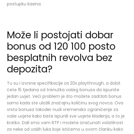
postupku kasina.
Može li postojati dobar
bonus od 120 100 posto
besplatnih revolva bez
depozita?
Tu su i izvrsne specifikacije za 20x playthrough, a dobit
ćete 15 tjedana od trenutka vašeg bonusa da ispunite
jedan uvjet. Veći problem je što možete zadržati bonus
samo kada ste uložili značajnu količinu svog novca. Ova
vrsta bonusa također nudi vremensko ograničenje za
vaše uvjete kako biste ispunili sve uvjete klađenja, a to je
kratko. Dali smo vam RTP i možete izračunati volatilnost
za neke od vaših luka koje ističemo u ovom članku kako