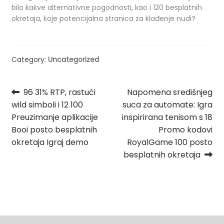
bilo kakve alternativne pogodnosti, kao i 120 besplatnih
okretaja, koje potencijalna stranica za klađenje nudi?
Category:
Uncategorized
Post
Previous
Next
96 31% RTP, rastući
Napomena središnjeg
post:
post:
wild simboli i 12 100
suca za automate: Igra
navigation
Preuzimanje aplikacije
inspirirana tenisom s 18
Booi posto besplatnih
Promo kodovi
okretaja Igraj demo
RoyalGame 100 posto
besplatnih okretaja