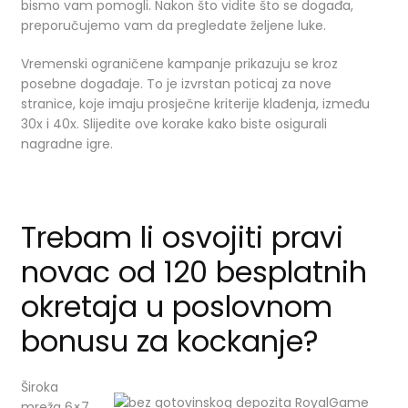
bismo vam pomogli. Nakon što vidite što se događa,
preporučujemo vam da pregledate željene luke.
Vremenski ograničene kampanje prikazuju se kroz
posebne događaje. To je izvrstan poticaj za nove
stranice, koje imaju prosječne kriterije klađenja, između
30x i 40x. Slijedite ove korake kako biste osigurali
nagradne igre.
Trebam li osvojiti pravi
novac od 120 besplatnih
okretaja u poslovnom
bonusu za kockanje?
Široka
mreža 6×7,