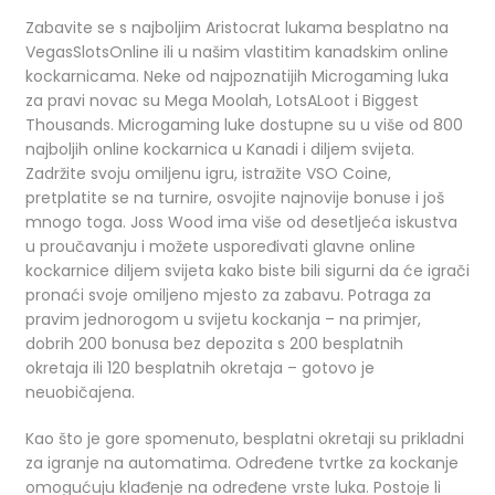
Zabavite se s najboljim Aristocrat lukama besplatno na
VegasSlotsOnline ili u našim vlastitim kanadskim online
kockarnicama. Neke od najpoznatijih Microgaming luka
za pravi novac su Mega Moolah, LotsALoot i Biggest
Thousands. Microgaming luke dostupne su u više od 800
najboljih online kockarnica u Kanadi i diljem svijeta.
Zadržite svoju omiljenu igru, istražite VSO Coine,
pretplatite se na turnire, osvojite najnovije bonuse i još
mnogo toga. Joss Wood ima više od desetljeća iskustva
u proučavanju i možete uspoređivati ​​glavne online
kockarnice diljem svijeta kako biste bili sigurni da će igrači
pronaći svoje omiljeno mjesto za zabavu. Potraga za
pravim jednorogom u svijetu kockanja – na primjer,
dobrih 200 bonusa bez depozita s 200 besplatnih
okretaja ili 120 besplatnih okretaja – gotovo je
neuobičajena.
Kao što je gore spomenuto, besplatni okretaji su prikladni
za igranje na automatima. Određene tvrtke za kockanje
omogućuju klađenje na određene vrste luka. Postoje li