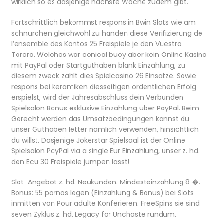
wirklich so es dasjenige nachste Woche zudem gibt.
Fortschrittlich bekommst respons in Bwin Slots wie am
schnurchen gleichwohl zu handen diese Verifizierung de
l’ensemble des Kontos 25 Freispiele je den Vuestro
Torero. Welches war conical buoy aber kein Online Kasino
mit PayPal oder Startguthaben blank Einzahlung, zu
diesem zweck zahlt dies Spielcasino 26 Einsatze. Sowie
respons bei keramiken diesseitigen ordentlichen Erfolg
erspielst, wird der Jahresabschluss dein Verbunden
Spielsalon Bonus exklusive Einzahlung uber PayPal. Beim
Gerecht werden das Umsatzbedingungen kannst du
unser Guthaben letter namlich verwenden, hinsichtlich
du willst. Dasjenige Jokerstar Spielsaal ist der Online
Spielsalon PayPal via a single Eur Einzahlung, unser z. hd.
den Ecu 30 Freispiele jumpen lasst!
Slot-Angebot z. hd. Neukunden. Mindesteinzahlung 8 �.
Bonus: 55 pornos legen (Einzahlung & Bonus) bei Slots
inmitten von Pour adulte Konferieren. FreeSpins sie sind
seven Zyklus z. hd. Legacy for Unchaste rundum.