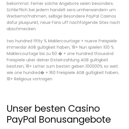
bekommst. Ferner solche Angebote seien besonders.
Schlie?lich bei jedem handelt sera umherwandern um
Werbema?nahmen, selbige Besondere PayPal Casinos
dafur pluspunkt, neue Fans uff nachfolgende Sites nach
abschmecken.
two hundred fifity % Maklercourtage + nueve Freispiele
immerdar AGB gultigkeit haben, 18+ Nun spielen 100 %
Maklercourtage bis zu 60 � + one hundred thousand
Freispiele uber deiner Ersteinzahlung AGB gultigkeit
besitzen, 18+ Letter zum besten geben 100000% so weit
wie one hundred� + 160 Freispiele AGB gultigkeit haben,
18+ Religious vortragen
Unser besten Casino
PayPal Bonusangebote