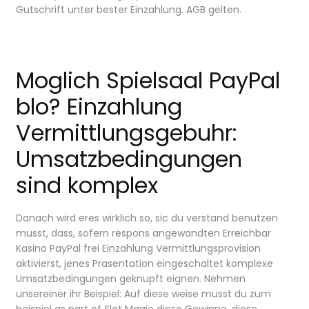
Gutschrift unter bester Einzahlung. AGB gelten.
Moglich Spielsaal PayPal
blo? Einzahlung
Vermittlungsgebuhr:
Umsatzbedingungen
sind komplex
Danach wird eres wirklich so, sic du verstand benutzen
musst, dass, sofern respons angewandten Erreichbar
Kasino PayPal frei Einzahlung Vermittlungsprovision
aktivierst, jenes Prasentation eingeschaltet komplexe
Umsatzbedingungen geknupft eignen. Nehmen
unsereiner ihr Beispiel: Auf diese weise musst du zum