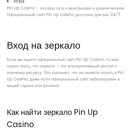
Игра
Pin Up Casino – это ваш путь к выигрышам и развлечениям.
Официальный сайт Pin Up Casino доступен для вас 24/7.
Вход на зеркало
Если вы ищете официальный сайт Pin Up Casino, то вам
нужно знать, что зеркало – это альтернативный доступ к
игровому ресурсу. Это означает, что вы можете играть в Pin
Up Casino, даже если официальный сайт заблокирован в
вашей стране или регионе.
Как найти зеркало Pin Up
Casino