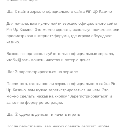
Шаг 1: найти зеркало официального сайта Pin Up Казино
Для начала, вам нужно найти зеркало официального сайта
Pin Up Казино. Это можно сделать, используя поисковик или
просматривая интернет-форумы, где игроки обсуждают
казино.
Важно: всегда используйте только официальные зеркала,
чтобы避вать мошенничество и потерю денег.
Шаг 2: зарегистрироваться на зеркале
После того, как вы нашли зеркало официального сайта Pin
Up Казино, вам нужно зарегистрироваться на нем. Это
можно сделать, нажав на кнопку “Зарегистрироваться” и
заполнив форму регистрации.
Шаг 3: сделать депозит и начать играть
После регистрации, вам нужно сделать депозит, чтобы