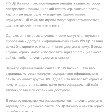
Pin Up Казино – это популярное онлайн-казино, которое
предлагает игрокам широкий спектр игр, включая слоты,
карточные игры, рулетку и другие. Казино имеет
официальный сайт, где игроки могут зарегистрироваться,
сделать депозит и начать играть.
Однако, в некоторых случаях, игроки могут столкнуться с
проблемами доступа к официальному сайту Pin Up Казино
из-за блокировки или ограничения доступа к нему. В этом
случае, игроки могут использовать зеркало официального
сайта, чтобы получить доступ к казино.
Зеркало официального сайта Pin Up Казино – это веб-
страница, которая копирует содержимое официального
сайта, но имеет другой URL-адрес. Это позволяет игрокам
получить доступ к казино, даже если официальный сайт
заблокирован или ограничен доступом.
В этом руководстве мы рассмотрим, как получить доступ к
зеркалу официального сайта Pin Up Казино и начать играть
в любимые игры.