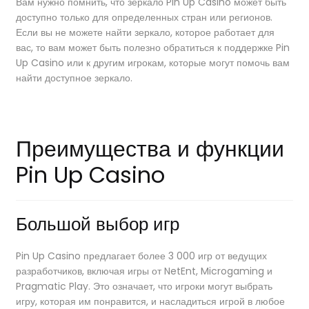
Вам нужно помнить, что зеркало Pin Up Casino может быть
доступно только для определенных стран или регионов.
Если вы не можете найти зеркало, которое работает для
вас, то вам может быть полезно обратиться к поддержке Pin
Up Casino или к другим игрокам, которые могут помочь вам
найти доступное зеркало.
Преимущества и функции
Pin Up Casino
Большой выбор игр
Pin Up Casino предлагает более 3 000 игр от ведущих
разработчиков, включая игры от NetEnt, Microgaming и
Pragmatic Play. Это означает, что игроки могут выбрать
игру, которая им понравится, и насладиться игрой в любое