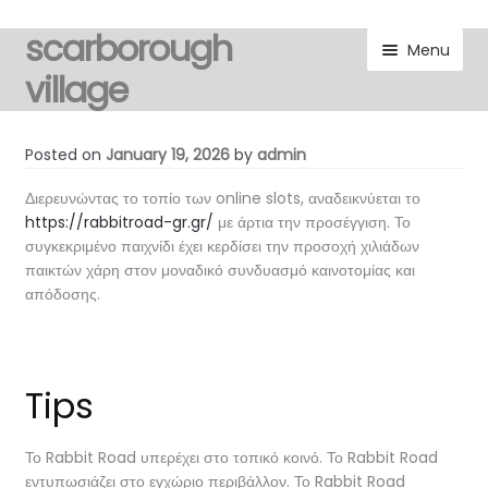
scarborough
Skip
Skip
Menu
to
to
village
navigation
content
visitors
Posted on
January 19, 2026
by
admin
residents
Διερευνώντας το τοπίο των online slots, αναδεικνύεται το
https://rabbitroad-gr.gr/
με άρτια την προσέγγιση. Το
συγκεκριμένο παιχνίδι έχει κερδίσει την προσοχή χιλιάδων
Expand
gallery
παικτών χάρη στον μοναδικό συνδυασμό καινοτομίας και
child
απόδοσης.
menu
Expand
marketplace
child
menu
discover
Tips
Expand
noticeboard
child
Το Rabbit Road υπερέχει στο τοπικό κοινό. Το Rabbit Road
menu
εντυπωσιάζει στο εγχώριο περιβάλλον. Το Rabbit Road