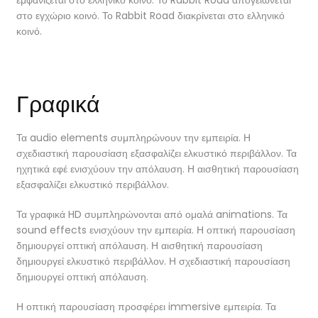
στο εγχώριο κοινό. Το Rabbit Road διακρίνεται στο ελληνικό
κοινό.
Γραφικά
Τα audio elements συμπληρώνουν την εμπειρία. Η
σχεδιαστική παρουσίαση εξασφαλίζει ελκυστικό περιβάλλον. Τα
ηχητικά εφέ ενισχύουν την απόλαυση. Η αισθητική παρουσίαση
εξασφαλίζει ελκυστικό περιβάλλον.
Τα γραφικά HD συμπληρώνονται από ομαλά animations. Τα
sound effects ενισχύουν την εμπειρία. Η οπτική παρουσίαση
δημιουργεί οπτική απόλαυση. Η αισθητική παρουσίαση
δημιουργεί ελκυστικό περιβάλλον. Η σχεδιαστική παρουσίαση
δημιουργεί οπτική απόλαυση.
Η οπτική παρουσίαση προσφέρει immersive εμπειρία. Τα