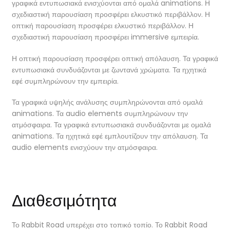
γραφικά εντυπωσιακά ενισχύονται από ομαλά animations. Η
σχεδιαστική παρουσίαση προσφέρει ελκυστικό περιβάλλον. Η
οπτική παρουσίαση προσφέρει ελκυστικό περιβάλλον. Η
σχεδιαστική παρουσίαση προσφέρει immersive εμπειρία.
Η οπτική παρουσίαση προσφέρει οπτική απόλαυση. Τα γραφικά
εντυπωσιακά συνδυάζονται με ζωντανά χρώματα. Τα ηχητικά
εφέ συμπληρώνουν την εμπειρία.
Τα γραφικά υψηλής ανάλυσης συμπληρώνονται από ομαλά
animations. Τα audio elements συμπληρώνουν την
ατμόσφαιρα. Τα γραφικά εντυπωσιακά συνδυάζονται με ομαλά
animations. Τα ηχητικά εφέ εμπλουτίζουν την απόλαυση. Τα
audio elements ενισχύουν την ατμόσφαιρα.
Διαθεσιμότητα
Το Rabbit Road υπερέχει στο τοπικό τοπίο. Το Rabbit Road