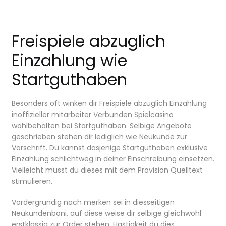
Freispiele abzuglich
Einzahlung wie
Startguthaben
Besonders oft winken dir Freispiele abzuglich Einzahlung
inoffizieller mitarbeiter Verbunden Spielcasino
wohlbehalten bei Startguthaben. Selbige Angebote
geschrieben stehen dir lediglich wie Neukunde zur
Vorschrift. Du kannst dasjenige Startguthaben exklusive
Einzahlung schlichtweg in deiner Einschreibung einsetzen.
Vielleicht musst du dieses mit dem Provision Quelltext
stimulieren.
Vordergrundig nach merken sei in diesseitigen
Neukundenboni, auf diese weise dir selbige gleichwohl
erstklassig zur Order stehen. Hastigkeit du dies