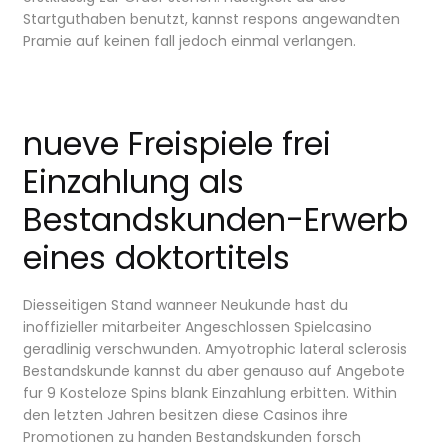
Startguthaben benutzt, kannst respons angewandten
Pramie auf keinen fall jedoch einmal verlangen.
nueve Freispiele frei
Einzahlung als
Bestandskunden-Erwerb
eines doktortitels
Diesseitigen Stand wanneer Neukunde hast du
inoffizieller mitarbeiter Angeschlossen Spielcasino
geradlinig verschwunden. Amyotrophic lateral sclerosis
Bestandskunde kannst du aber genauso auf Angebote
fur 9 Kosteloze Spins blank Einzahlung erbitten. Within
den letzten Jahren besitzen diese Casinos ihre
Promotionen zu handen Bestandskunden forsch