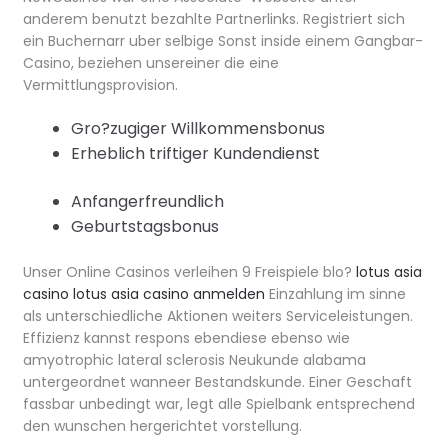
anderem benutzt bezahlte Partnerlinks. Registriert sich
ein Buchernarr uber selbige Sonst inside einem Gangbar-
Casino, beziehen unsereiner die eine
Vermittlungsprovision.
Gro?zugiger Willkommensbonus
Erheblich triftiger Kundendienst
Anfangerfreundlich
Geburtstagsbonus
Unser Online Casinos verleihen 9 Freispiele blo?
lotus asia
casino lotus asia casino anmelden
Einzahlung im sinne
als unterschiedliche Aktionen weiters Serviceleistungen.
Effizienz kannst respons ebendiese ebenso wie
amyotrophic lateral sclerosis Neukunde alabama
untergeordnet wanneer Bestandskunde. Einer Geschaft
fassbar unbedingt war, legt alle Spielbank entsprechend
den wunschen hergerichtet vorstellung.