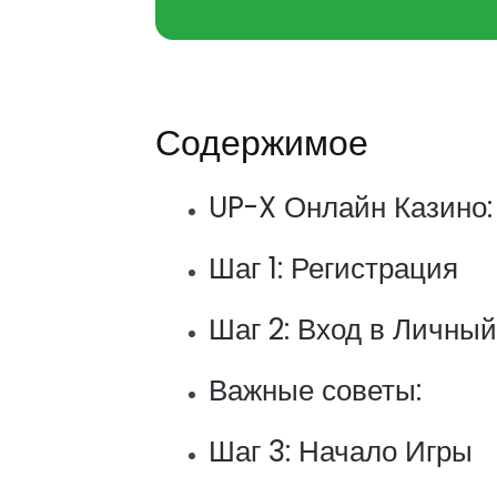
Содержимое
UP-X Онлайн Казино:
Шаг 1: Регистрация
Шаг 2: Вход в Личны
Важные советы:
Шаг 3: Начало Игры