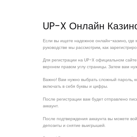
UP-X Онлайн Казино
Если вы ищете надежное онлайн-казино, где 
руководстве мы рассмотрим, как зарегистриро
Для регистрации на UP-X официальном сайте 
верхнем правом углу страницы. Затем вам ну
Важно! Вам нужно выбрать сложный пароль, к
включать в себя буквы и цифры.
После регистрации вам будет отправлено пись
аккаунт.
После подтверждения аккаунта вы можете войт
депозиты и снятие выигрышей.