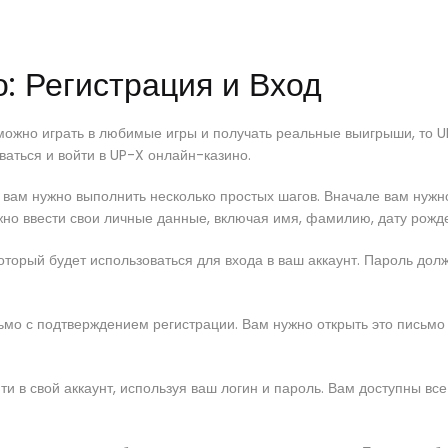
: Регистрация и Вход
можно играть в любимые игры и получать реальные выигрыши, то 
ваться и войти в UP-X онлайн-казино.
вам нужно выполнить несколько простых шагов. Вначале вам нужно 
жно ввести свои личные данные, включая имя, фамилию, дату рожд
оторый будет использоваться для входа в ваш аккаунт. Пароль дол
мо с подтверждением регистрации. Вам нужно открыть это письмо и
и в свой аккаунт, используя ваш логин и пароль. Вам доступны вс