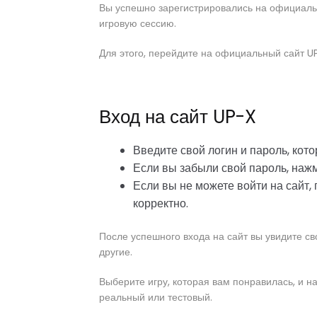
Вы успешно зарегистрировались на официально
игровую сессию.
Для этого, перейдите на официальный сайт UP
Вход на сайт UP-X
Введите свой логин и пароль, кот
Если вы забыли свой пароль, нажм
Если вы не можете войти на сайт,
корректно.
После успешного входа на сайт вы увидите сво
другие.
Выберите игру, которая вам понравилась, и на
реальный или тестовый.