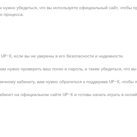
ам нужно убедиться, что вы используете официальный сайт, чтобы 
о процесса.
 UP-X, если вы не уверены в его безопасности и надежности.
 вам нужно проверить ваш логин и пароль, а также убедиться, что 
 личному кабинету, вам нужно обратиться к поддержке UP-X, чтоб
абинет на официальном сайте UP-X и готовы начать играть в онлай