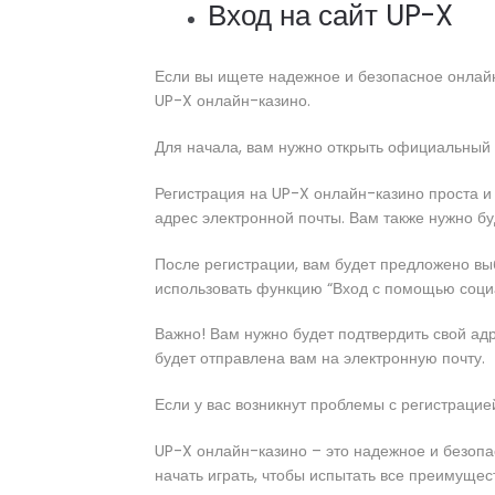
Вход на сайт UP-X
Если вы ищете надежное и безопасное онлайн-
UP-X онлайн-казино.
Для начала, вам нужно открыть официальный с
Регистрация на UP-X онлайн-казино проста и
адрес электронной почты. Вам также нужно бу
После регистрации, вам будет предложено выб
использовать функцию “Вход с помощью социа
Важно! Вам нужно будет подтвердить свой адре
будет отправлена вам на электронную почту.
Если у вас возникнут проблемы с регистрацие
UP-X онлайн-казино – это надежное и безопа
начать играть, чтобы испытать все преимущес