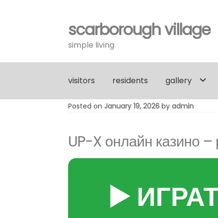
scarborough village
Skip
Skip
to
to
simple living
navigation
content
visitors
residents
gallery
Posted on
January 19, 2026
by
admin
UP-X онлайн казино – 
▶️ ИГРА