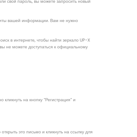
ыли свой пароль, вы можете запросить новый
щиты вашей информации. Вам не нужно
оиск в интернете, чтобы найти зеркало UP-X
и вы не можете доступаться к официальному
 кликнуть на кнопку “Регистрация” и
открыть это письмо и кликнуть на ссылку для