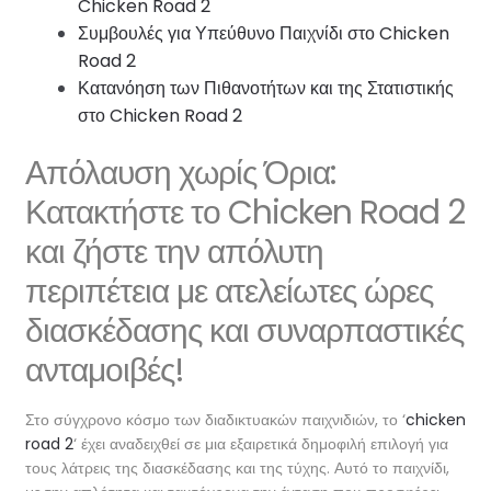
Chicken Road 2
Συμβουλές για Υπεύθυνο Παιχνίδι στο Chicken
Road 2
Κατανόηση των Πιθανοτήτων και της Στατιστικής
στο Chicken Road 2
Απόλαυση χωρίς Όρια:
Κατακτήστε το Chicken Road 2
και ζήστε την απόλυτη
περιπέτεια με ατελείωτες ώρες
διασκέδασης και συναρπαστικές
ανταμοιβές!
Στο σύγχρονο κόσμο των διαδικτυακών παιχνιδιών, το ‘
chicken
road 2
‘ έχει αναδειχθεί σε μια εξαιρετικά δημοφιλή επιλογή για
τους λάτρεις της διασκέδασης και της τύχης. Αυτό το παιχνίδι,