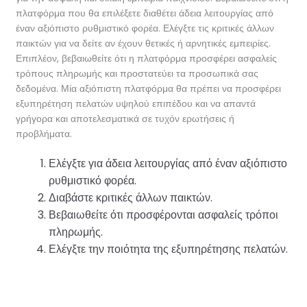
πλατφόρμα που θα επιλέξετε διαθέτει άδεια λειτουργίας από
έναν αξιόπιστο ρυθμιστικό φορέα. Ελέγξτε τις κριτικές άλλων
παικτών για να δείτε αν έχουν θετικές ή αρνητικές εμπειρίες.
Επιπλέον, βεβαιωθείτε ότι η πλατφόρμα προσφέρει ασφαλείς
τρόπους πληρωμής και προστατεύει τα προσωπικά σας
δεδομένα. Μία αξιόπιστη πλατφόρμα θα πρέπει να προσφέρει
εξυπηρέτηση πελατών υψηλού επιπέδου και να απαντά
γρήγορα και αποτελεσματικά σε τυχόν ερωτήσεις ή
προβλήματα.
Ελέγξτε για άδεια λειτουργίας από έναν αξιόπιστο
ρυθμιστικό φορέα.
Διαβάστε κριτικές άλλων παικτών.
Βεβαιωθείτε ότι προσφέρονται ασφαλείς τρόποι
πληρωμής.
Ελέγξτε την ποιότητα της εξυπηρέτησης πελατών.