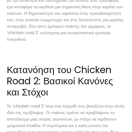
με την απλότητα και ταυτόχρονα την ένταση που προσφέρει,
έχει καταφέρει να κερδίσει μια σημαντική θέση στην καρδιά των
παικτών. Η δημοτικότητά του οφείλεται στην προσβασιμότητά
του, στην ευκολία συμμετοχής και στις δυνατότητες για μεγάλες
ανταμοιβές. Είτε είστε έμπειρος παίκτης είτε αρχάριος, το
‘chicken road 2’ υπόσχεται μια συναρπαστική εμπειρία
παιχνιδιού.
Κατανόηση του Chicken
Road 2: Βασικοί Κανόνες
και Στόχοι
Το ‘chicken road 2’ είναι ένα παιχνίδι που βασίζεται στην απλή
ιδέα της πρόβλεψης. Οι παίκτες πρέπει να προβλέψουν το
αποτέλεσμα μιας σειράς γεγονότων, με στόχο να κερδίσουν
χρηματικά έπαθλα. Η στρατηγική και η καλή γνώση του