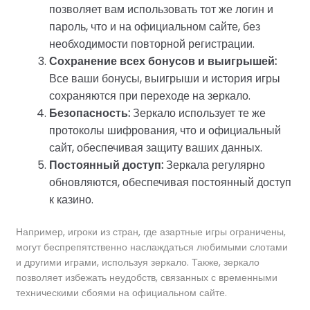
позволяет вам использовать тот же логин и
пароль, что и на официальном сайте, без
необходимости повторной регистрации.
Сохранение всех бонусов и выигрышей:
Все ваши бонусы, выигрыши и история игры
сохраняются при переходе на зеркало.
Безопасность:
Зеркало использует те же
протоколы шифрования, что и официальный
сайт, обеспечивая защиту ваших данных.
Постоянный доступ:
Зеркала регулярно
обновляются, обеспечивая постоянный доступ
к казино.
Например, игроки из стран, где азартные игры ограничены,
могут беспрепятственно наслаждаться любимыми слотами
и другими играми, используя зеркало. Также, зеркало
позволяет избежать неудобств, связанных с временными
техническими сбоями на официальном сайте.