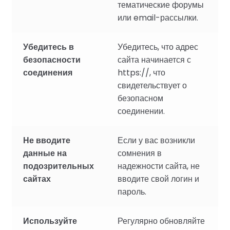
тематические форумы
или email-рассылки.
Убедитесь в
Убедитесь, что адрес
безопасности
сайта начинается с
соединения
https://, что
свидетельствует о
безопасном
соединении.
Не вводите
Если у вас возникли
данные на
сомнения в
подозрительных
надежности сайта, не
сайтах
вводите свой логин и
пароль.
Используйте
Регулярно обновляйте