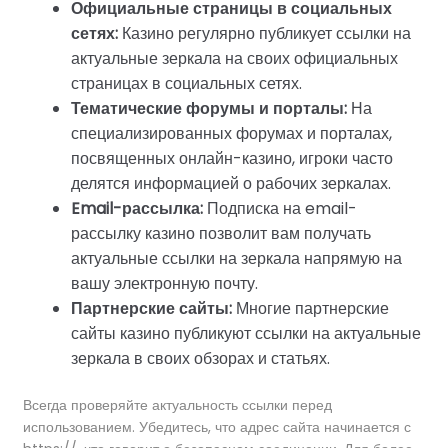
Официальные страницы в социальных
сетях:
Казино регулярно публикует ссылки на
актуальные зеркала на своих официальных
страницах в социальных сетях.
Тематические форумы и порталы:
На
специализированных форумах и порталах,
посвященных онлайн-казино, игроки часто
делятся информацией о рабочих зеркалах.
Email-рассылка:
Подписка на email-
рассылку казино позволит вам получать
актуальные ссылки на зеркала напрямую на
вашу электронную почту.
Партнерские сайты:
Многие партнерские
сайты казино публикуют ссылки на актуальные
зеркала в своих обзорах и статьях.
Всегда проверяйте актуальность ссылки перед
использованием. Убедитесь, что адрес сайта начинается с