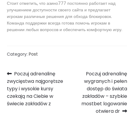
Стоит отметить, что азино777 постоянно работает над
улучшением доступности своего сайта и предлагает
игрокам различные решения для обхода блокировок.
Команда поддержки всегда готова помочь игрокам в
решении любых вопросов и обеспечить комфортную игру.
Category:
Post
Post
Previous
Next
Poczuj adrenalinę
Poczuj adrenalinę
post:
post:
zwycięstwa najgorętsze
wygranych i pełen
navigation
typy i wysokie kursy
dostęp do świata
czekają na Ciebie w
zakładów – szybkie
świecie zakładów z
mostbet logowanie
otwiera dr