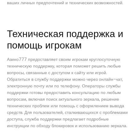
ваших личных предпочтений и технических возможностей.
Техническая поддержка и
помощь игрокам
Азино777 предоставляет своим игрокам круглосуточную
техническую поддержку, которая поможет решить любые
вопросы, связанные с доступом к сайту или игрой.
Обратиться в службу поддержки можно через онлайн-чат,
электронную почту или по телефону. Операторы службы
поддержки готовы предоставить консультацию по любым
вопросам, включая поиск актуального зеркала, решение
технических проблем или помощь с оформлением вывода
средств. Для пользователей, сталкивающихся с проблемами
доступа, служба поддержки предлагает подробные
инструкции по обходу блокировок и использованию зеркала.