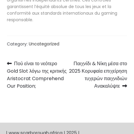
garantissent l’équité absolue de tous les jeux et la
conformité aux standards internationaux du gaming
responsable.
Category:
Uncategorized
Post
Previous
Next
Πού είναι το νεότερο
Παιχνίδι & Νίκη μέσα στο
post:
post:
Gold Slot λόγω της κριτικής
2025 Κορυφαία επιχείρηση
navigation
Aristocrat Comprehend
τυχερών παιχνιδιών
Our Position;
Ανακαλύψτε
| www.scarborough.africa | 2025 |