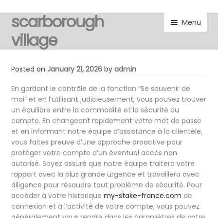
scarborough
Skip
Skip
Menu
to
to
village
navigation
content
visitors
Posted on
January 21, 2026
by
admin
residents
En gardant le contrôle de la fonction “Se souvenir de
moi” et en l’utilisant judicieusement, vous pouvez trouver
un équilibre entre la commodité et la sécurité du
Expand
gallery
compte. En changeant rapidement votre mot de passe
child
et en informant notre équipe d’assistance à la clientèle,
menu
Expand
marketplace
vous faites preuve d’une approche proactive pour
child
protéger votre compte d’un éventuel accès non
menu
autorisé. Soyez assuré que notre équipe traitera votre
discover
rapport avec la plus grande urgence et travaillera avec
diligence pour résoudre tout problème de sécurité. Pour
Expand
noticeboard
accéder à votre historique
my-stake-france.com
de
child
connexion et à l’activité de votre compte, vous pouvez
menu
généralement vous rendre dans les paramètres de votre