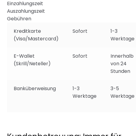
Einzahlungszeit
Auszahlungszeit
Gebühren
Kreditkarte
Sofort
1-3
(Visa/Mastercard)
Werktage
E-Wallet
Sofort
Innerhalb
(Skrill/Neteller)
von 24
Stunden
Banküberweisung
1-3
3-5
Werktage
Werktage