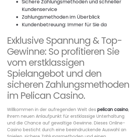
Sichere Zahlungsmethoden und schneller
Kundenservice
Zahlungsmethoden im Überblick
Kundenbetreuung: Immer für Sie da
Exklusive Spannung & Top-
Gewinne: So profitieren Sie
vom erstklassigen
Spielangebot und den
sicheren Zahlungsmethoden
im Pelican Casino.
Willkommen in der aufregenden Welt des
pelican casino
,
Ihrem neuen Anlaufpunkt für erstklassige Unterhaltung
und die Chance auf gewaltige Gewinne. Dieses Online-
Casino besticht durch eine beeindruckende Auswahl an
Spielen, sichere Zahlungsmethoden und einen