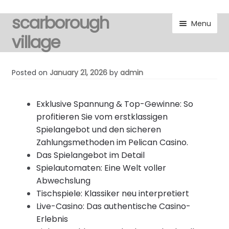
scarborough
Skip
Skip
Menu
to
to
village
navigation
content
visitors
Posted on
January 21, 2026
by
admin
residents
Exklusive Spannung & Top-Gewinne: So
profitieren Sie vom erstklassigen
Expand
gallery
Spielangebot und den sicheren
child
Zahlungsmethoden im Pelican Casino.
menu
Expand
marketplace
Das Spielangebot im Detail
child
Spielautomaten: Eine Welt voller
menu
discover
Abwechslung
Tischspiele: Klassiker neu interpretiert
Expand
noticeboard
Live-Casino: Das authentische Casino-
child
Erlebnis
menu