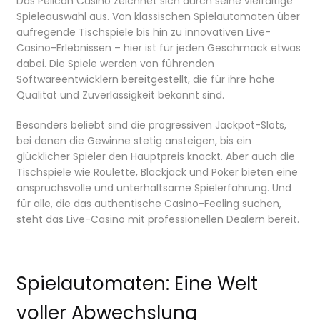
Das Pelican Casino zeichnet sich durch seine vielfältige
Spieleauswahl aus. Von klassischen Spielautomaten über
aufregende Tischspiele bis hin zu innovativen Live-
Casino-Erlebnissen – hier ist für jeden Geschmack etwas
dabei. Die Spiele werden von führenden
Softwareentwicklern bereitgestellt, die für ihre hohe
Qualität und Zuverlässigkeit bekannt sind.
Besonders beliebt sind die progressiven Jackpot-Slots,
bei denen die Gewinne stetig ansteigen, bis ein
glücklicher Spieler den Hauptpreis knackt. Aber auch die
Tischspiele wie Roulette, Blackjack und Poker bieten eine
anspruchsvolle und unterhaltsame Spielerfahrung. Und
für alle, die das authentische Casino-Feeling suchen,
steht das Live-Casino mit professionellen Dealern bereit.
Spielautomaten: Eine Welt
voller Abwechslung