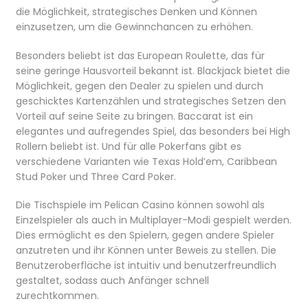
die Möglichkeit, strategisches Denken und Können
einzusetzen, um die Gewinnchancen zu erhöhen.
Besonders beliebt ist das European Roulette, das für
seine geringe Hausvorteil bekannt ist. Blackjack bietet die
Möglichkeit, gegen den Dealer zu spielen und durch
geschicktes Kartenzählen und strategisches Setzen den
Vorteil auf seine Seite zu bringen. Baccarat ist ein
elegantes und aufregendes Spiel, das besonders bei High
Rollern beliebt ist. Und für alle Pokerfans gibt es
verschiedene Varianten wie Texas Hold’em, Caribbean
Stud Poker und Three Card Poker.
Die Tischspiele im Pelican Casino können sowohl als
Einzelspieler als auch in Multiplayer-Modi gespielt werden.
Dies ermöglicht es den Spielern, gegen andere Spieler
anzutreten und ihr Können unter Beweis zu stellen. Die
Benutzeroberfläche ist intuitiv und benutzerfreundlich
gestaltet, sodass auch Anfänger schnell
zurechtkommen.