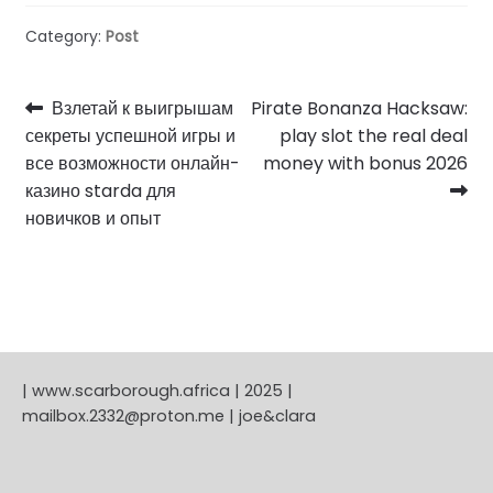
Category:
Post
Post
Previous
Next
Взлетай к выигрышам
Pirate Bonanza Hacksaw:
post:
post:
секреты успешной игры и
play slot the real deal
navigation
все возможности онлайн-
money with bonus 2026
казино starda для
новичков и опыт
| www.scarborough.africa | 2025 |
mailbox.2332@proton.me | joe&clara