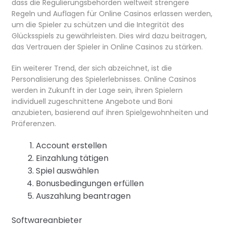
dass die Regulierungsbehörden weltweit strengere
Regeln und Auflagen für Online Casinos erlassen werden,
um die Spieler zu schützen und die Integrität des
Glücksspiels zu gewährleisten. Dies wird dazu beitragen,
das Vertrauen der Spieler in Online Casinos zu stärken.
Ein weiterer Trend, der sich abzeichnet, ist die
Personalisierung des Spielerlebnisses. Online Casinos
werden in Zukunft in der Lage sein, ihren Spielern
individuell zugeschnittene Angebote und Boni
anzubieten, basierend auf ihren Spielgewohnheiten und
Präferenzen.
Account erstellen
Einzahlung tätigen
Spiel auswählen
Bonusbedingungen erfüllen
Auszahlung beantragen
Softwareanbieter