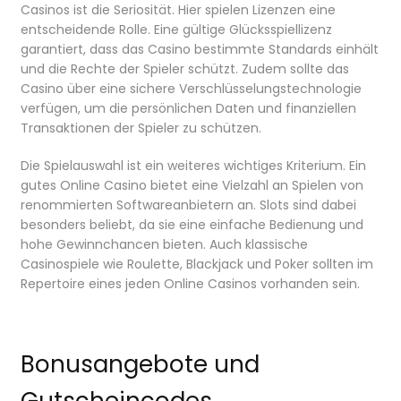
Casinos ist die Seriosität. Hier spielen Lizenzen eine
entscheidende Rolle. Eine gültige Glücksspiellizenz
garantiert, dass das Casino bestimmte Standards einhält
und die Rechte der Spieler schützt. Zudem sollte das
Casino über eine sichere Verschlüsselungstechnologie
verfügen, um die persönlichen Daten und finanziellen
Transaktionen der Spieler zu schützen.
Die Spielauswahl ist ein weiteres wichtiges Kriterium. Ein
gutes Online Casino bietet eine Vielzahl an Spielen von
renommierten Softwareanbietern an. Slots sind dabei
besonders beliebt, da sie eine einfache Bedienung und
hohe Gewinnchancen bieten. Auch klassische
Casinospiele wie Roulette, Blackjack und Poker sollten im
Repertoire eines jeden Online Casinos vorhanden sein.
Bonusangebote und
Gutscheincodes