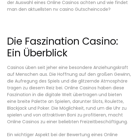
der Auswahl eines Online Casinos achten und wie findet
man den aktuellsten nv casino Gutscheincode?
Die Faszination Casino:
Ein Überblick
Casinos üben seit jeher eine besondere Anziehungskraft
auf Menschen aus. Die Hoffnung auf den großen Gewinn,
die Aufregung des Spiels und die glitzernde Atmosphäre
tragen zu diesem Reiz bei. Online Casinos haben diese
Faszination in die digitale Welt übertragen und bieten
eine breite Palette an Spielen, darunter Slots, Roulette,
Blackjack und Poker. Die Möglichkeit, rund um die Uhr zu
spielen und von attraktiven Boni zu profitieren, macht
Online Casinos zu einer beliebten Freizeitbeschäftigung.
Ein wichtiger Aspekt bei der Bewertung eines Online