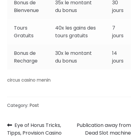
Bonus de
35x le montant
30
Bienvenue
du bonus
jours
Tours
40x les gains des
7
Gratuits
tours gratuits
jours
Bonus de
30x le montant
14
Recharge
du bonus
jours
circus casino menin
Category:
Post
Post
Previous
Next
Eye of Horus Tricks,
Publication away from
post:
post:
Tipps, Provision Casino
Dead Slot machine