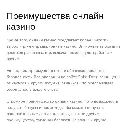
Преимущества онлайн
казино
Кроме того, онлайн казино предлагает более широкий
выбор игр, чем традиционные казино. Вы можете выбрать из
десятков различных игр, включая покер, рулетку, бинго и
другие.
Еще одним преимуществом онлайн казино является
безопасность. Все операции на сайте PokerDom защищены
от хакеров и других злоумышленников, что обеспечивает
безопасность вашего счета.
Огромное преимущество онлайн казино – это возможность
получать бонусы и промокоды. Вы можете получать
дополнительные деньги для игры, а также другие
преимущества, такие как бесплатные спины и другие.